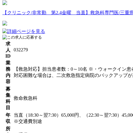
【クリニック/非常勤 第2.4金曜 当直】救急科専門医/三重県松
求
032279
人
ID
業
務
【救急対応】担当患者数：0～10名 ※・ウォークイ
内
対応困難な場合は、二次救急指定病院のバックアップが
容
募
集
救命救急科
科
目
年
当直（18:30～翌7:30）65,000円、（22:30～翌7:30）45,0
収
※交通費別途
所