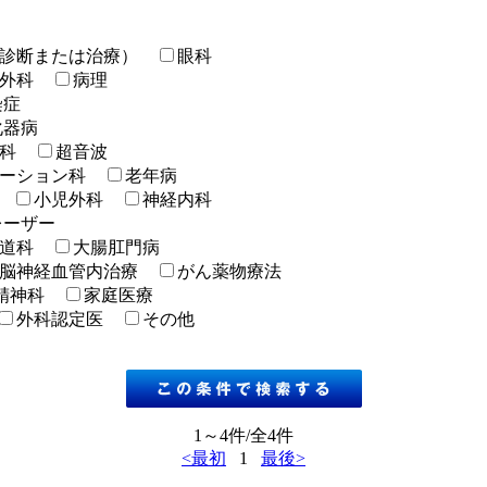
診断または治療）
眼科
外科
病理
染症
化器病
科
超音波
ーション科
老年病
小児外科
神経内科
レーザー
道科
大腸肛門病
脳神経血管内治療
がん薬物療法
精神科
家庭医療
外科認定医
その他
1～4件/全4件
<最初
1
最後>