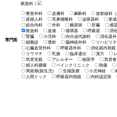
救急科｜
整形外科
皮膚科
麻酔科
放射線科（
産婦人科
耳鼻咽喉科
泌尿器科
形成
総合内科
外科
糖尿病
肝臓
感
救急科
血液
循環器
呼吸器
消
腎臓
小児科
内分泌代謝科
消化器外
専門医
細胞診
透析
脳神経外科
リハビリテ
心臓血管外科
呼吸器外科
消化器内視鏡
リウマチ
乳腺
臨床遺伝
漢方
気管支鏡
アレルギー
核医学
気管食
婦人科腫瘍
ペインクリニック
熱傷
周産期(新生児)
生殖医療
小児神経
人間ドック
呼吸器内視鏡
内科認定医