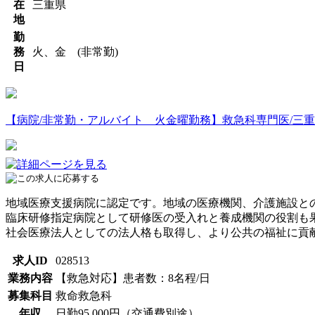
在
三重県
地
勤
務
火、金 (非常勤)
日
【病院/非常勤・アルバイト 火金曜勤務】救急科専門医/三重県伊
地域医療支援病院に認定です。地域の医療機関、介護施設と
臨床研修指定病院として研修医の受入れと養成機関の役割も
社会医療法人としての法人格も取得し、より公共の福祉に貢
求人ID
028513
業務内容
【救急対応】患者数：8名程/日
募集科目
救命救急科
年収
日勤95,000円（交通費別途）