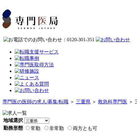
専門医の医師の求人/募集/転職
＞
三重県
＞
救急科専門医
＞ 
地域選択
勤務形態
常勤
非常勤
両方とも可