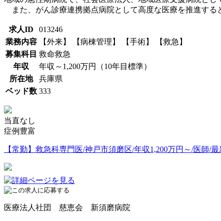
また、がん診療連携拠点病院として高度な医療を推進すると
求人ID
013246
業務内容
【外来】 【病棟管理】 【手術】 【救急】
募集科目
救命救急
年収
年収～1,200万円（10年目標準）
所在地
兵庫県
ベッド数
333
当直なし
症例豊富
【常勤】救急科専門医/神戸市須磨区/年収1,200万円～/医師/
医療法人社団 慈恵会 新須磨病院