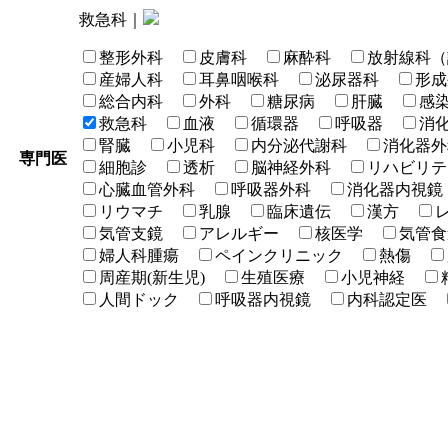
救急科｜
整形外科
皮膚科
麻酔科
放射線科（
産婦人科
耳鼻咽喉科
泌尿器科
形成
総合内科
外科
糖尿病
肝臓
感
救急科
血液
循環器
呼吸器
消
腎臓
小児科
内分泌代謝科
消化器外
専門医
細胞診
透析
脳神経外科
リハビリテ
心臓血管外科
呼吸器外科
消化器内視鏡
リウマチ
乳腺
臨床遺伝
漢方
気管支鏡
アレルギー
核医学
気管食
婦人科腫瘍
ペインクリニック
熱傷
周産期(新生児)
生殖医療
小児神経
人間ドック
呼吸器内視鏡
内科認定医