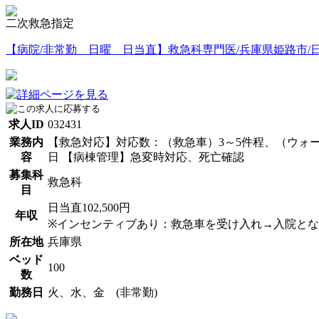
二次救急指定
【病院/非常勤 日曜 日当直】救急科専門医/兵庫県姫路市/日当直
求人ID
032431
業務内
【救急対応】対応数：（救急車）3～5件程、（ウォー
容
日 【病棟管理】急変時対応、死亡確認
募集科
救急科
目
日当直102,500円
年収
※インセンティブあり：救急車を受け入れ→入院となっ
所在地
兵庫県
ベッド
100
数
勤務日
火、水、金 (非常勤)