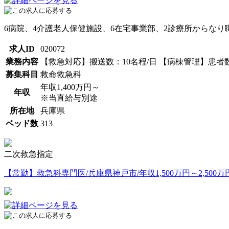
6病院、4介護老人保健施設、6在宅事業部、2診療所からなり
求人ID
020072
業務内容
【救急対応】搬送数：10名程/日 【病棟管理】患者
募集科目
救命救急科
年収1,400万円～
年収
※当直給与別途
所在地
兵庫県
ベッド数
313
二次救急指定
【常勤】救急科専門医/兵庫県神戸市/年収1,500万円～2,500万