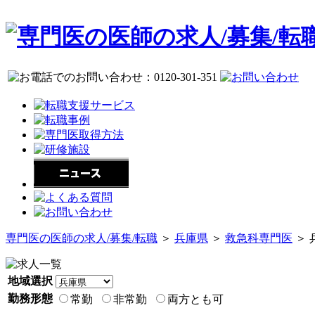
専門医の医師の求人/募集/転職
＞
兵庫県
＞
救急科専門医
＞ 
地域選択
勤務形態
常勤
非常勤
両方とも可