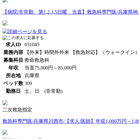
【病院/非常勤 第1,2,3,5日曜 当直】救急科専門医/兵庫県神戸市/
求人ID
031045
業務内容
【外来】時間外外来 【救急対応】（ウォークイン）
募集科目
救命救急科
年収
当直75,000円～85,000円
所在地
兵庫県
ベッド数
309
勤務日
土、日 (非常勤)
二次救急指定
救急科専門医/兵庫県川西市/【求人/医師】年収1,000万円～1,80