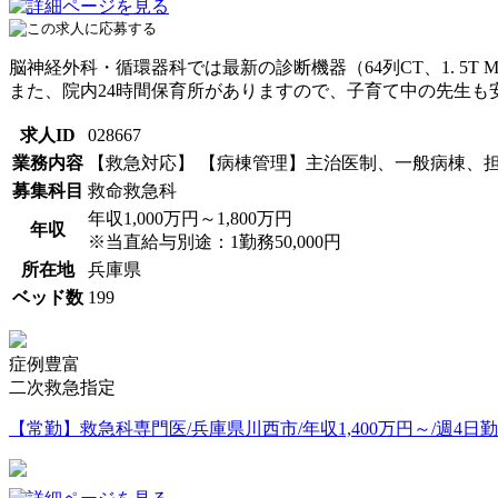
脳神経外科・循環器科では最新の診断機器（64列CT、1. 5
また、院内24時間保育所がありますので、子育て中の先生も
求人ID
028667
業務内容
【救急対応】 【病棟管理】主治医制、一般病棟、担
募集科目
救命救急科
年収1,000万円～1,800万円
年収
※当直給与別途：1勤務50,000円
所在地
兵庫県
ベッド数
199
症例豊富
二次救急指定
【常勤】救急科専門医/兵庫県川西市/年収1,400万円～/週4日