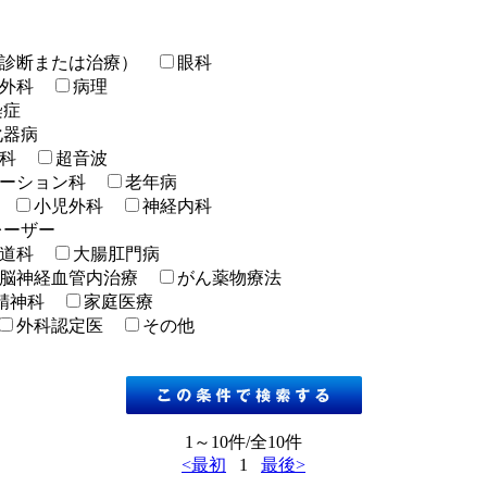
診断または治療）
眼科
外科
病理
染症
化器病
科
超音波
ーション科
老年病
小児外科
神経内科
レーザー
道科
大腸肛門病
脳神経血管内治療
がん薬物療法
精神科
家庭医療
外科認定医
その他
1～10件/全10件
<最初
1
最後>