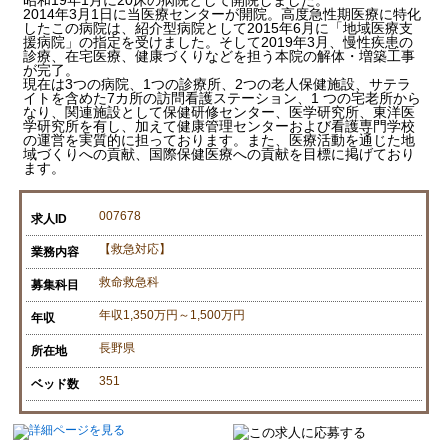
昭和19年1月に20床の病院として開院しました。
2014年3月1日に当医療センターが開院。高度急性期医療に特化
したこの病院は、紹介型病院として2015年6月に「地域医療支
援病院」の指定を受けました。そして2019年3月、慢性疾患の
診療、在宅医療、健康づくりなどを担う本院の解体・増築工事
が完了。
現在は3つの病院、1つの診療所、2つの老人保健施設、サテラ
イトを含めた7カ所の訪問看護ステーション、1 つの宅老所から
なり、関連施設として保健研修センター、医学研究所、東洋医
学研究所を有し、加えて健康管理センターおよび看護専門学校
の運営を実質的に担っております。また、医療活動を通じた地
域づくりへの貢献、国際保健医療への貢献を目標に掲げており
ます。
007678
求人ID
【救急対応】
業務内容
救命救急科
募集科目
年収1,350万円～1,500万円
年収
長野県
所在地
351
ベッド数