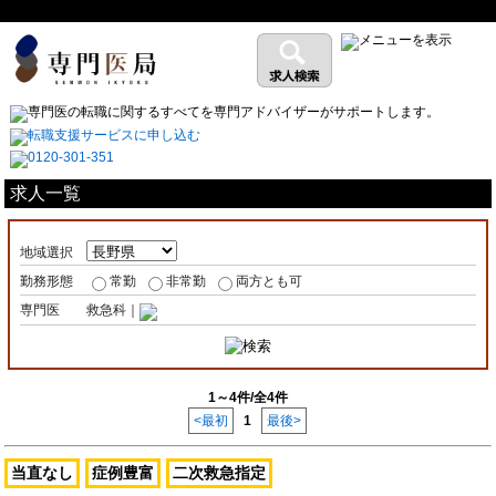
求人一覧
地域選択
勤務形態
常勤
非常勤
両方とも可
専門医
救急科｜
1～4件/全4件
<最初
1
最後>
当直なし
症例豊富
二次救急指定