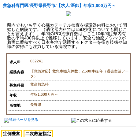
救急科専門医/長野県長野市/【求人/医師】年収1,600万円～
県内でもいち早く心臓カテーテル検査を循環器内科において開
始した病院です。（消化器内科ではESD技術についても同じこ
とが言えます）。年間のPCI治療件数は、ここ10年間は県内有
数の平均400件以上で推移しています。安全な治療ノウハウが
着実に蓄積すべく日本各地で活躍するドクターを招き技術や知
識の習得にも注力している病院です。
032241
求人ID
【救急対応】救急車搬入件数：2,500件程/年（過去実績デー
業務内容
タ）
救命救急科
募集科目
年収1,600万円～
年収
長野県
所在地
症例豊富
二次救急指定