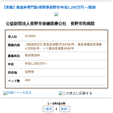
【常勤】救急科専門医/長野県長野市/年収1,200万円～/医師
公益財団法人長野市保健医療公社 長野市民病院
012644
求人ID
【救急対応】救急患者数20,629名/年、救急車搬送患者数
業務内容
4,260名/年、ヘリ搬送患者数46名/年
救命救急科
募集科目
年収1,200万円～
年収
長野県
所在地
400
ベッド数
1～4件/全4件
<最初
1
最後>