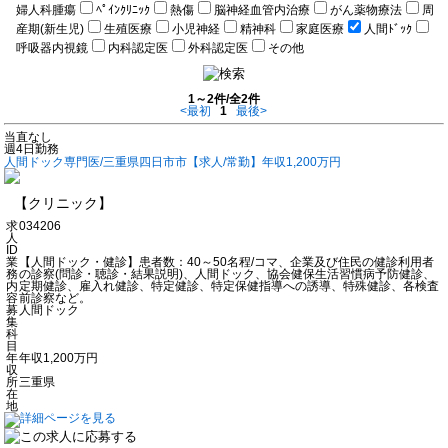
婦人科腫瘍
ﾍﾟｲﾝｸﾘﾆｯｸ
熱傷
脳神経血管内治療
がん薬物療法
周
産期(新生児)
生殖医療
小児神経
精神科
家庭医療
人間ﾄﾞｯｸ
呼吸器内視鏡
内科認定医
外科認定医
その他
1～2件/全2件
<最初
1
最後>
当直なし
週4日勤務
人間ドック専門医/三重県四日市市【求人/常勤】年収1,200万円
【クリニック】
求
034206
人
ID
業
【人間ドック・健診】患者数：40～50名程/コマ、企業及び住民の健診利用者
務
の診察(問診・聴診・結果説明)、人間ドック、協会健保生活習慣病予防健診、
内
定期健診、雇入れ健診、特定健診、特定保健指導への誘導、特殊健診、各検査
容
前診察など。
募
人間ドック
集
科
目
年
年収1,200万円
収
所
三重県
在
地