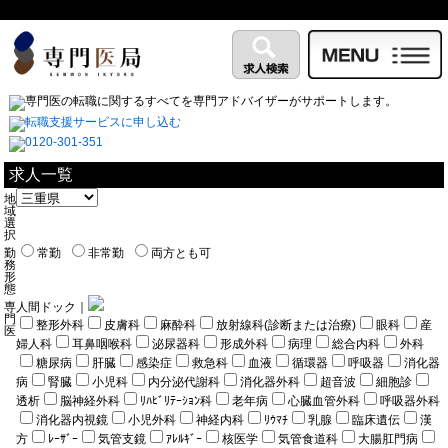
求人一覧
地
域
選
択
勤
常勤
非常勤
両方とも可
務
形
態
専
人間ドック｜
門
整形外科
皮膚科
麻酔科
放射線科(診断または治療)
眼科
産
医
婦人科
耳鼻咽喉科
泌尿器科
形成外科
病理
総合内科
外科
糖尿病
肝臓
感染症
救急科
血液
循環器
呼吸器
消化器
病
腎臓
小児科
内分泌代謝科
消化器外科
超音波
細胞診
透析
脳神経外科
ﾘﾊﾋﾞﾘﾃｰｼｮﾝ科
老年病
心臓血管外科
呼吸器外科
消化器内視鏡
小児外科
神経内科
ﾘｳﾏﾁ
乳腺
臨床遺伝
漢
方
ﾚｰｻﾞｰ
気管支鏡
ｱﾚﾙｷﾞｰ
核医学
気管食道科
大腸肛門病