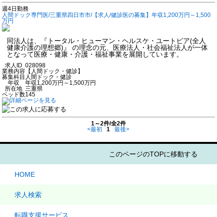
週4日勤務
人間ドック専門医/三重県四日市市/【求人/健診医の募集】年収1,200万円～1,500
万円
同法人は、『トータル・ヒューマン・ヘルスケ・ユートピア(全人
健康介護の理想郷)』 の理念の元、医療法人・社会福祉法人が一体
となって医療・健康・介護・福祉事業を展開しています。
求人ID
028098
業務内容
【人間ドック・健診】
募集科目
人間ドック・健診
年収
年収1,200万円～1,500万円
所在地
三重県
ベッド数
145
1～2件/全2件
<最初
1
最後>
このページのTOPに移動する
HOME
求人検索
転職支援サービス