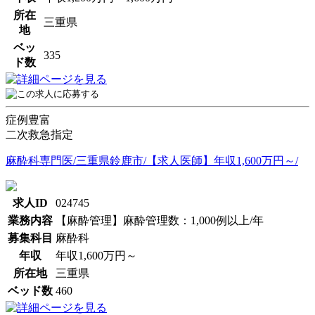
所在
三重県
地
ベッ
335
ド数
症例豊富
二次救急指定
麻酔科専門医/三重県鈴鹿市/【求人医師】年収1,600万円～/
求人ID
024745
業務内容
【麻酔管理】麻酔管理数：1,000例以上/年
募集科目
麻酔科
年収
年収1,600万円～
所在地
三重県
ベッド数
460