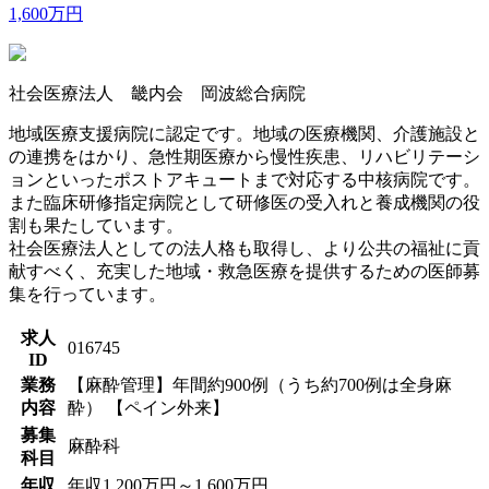
1,600万円
社会医療法人 畿内会 岡波総合病院
地域医療支援病院に認定です。地域の医療機関、介護施設と
の連携をはかり、急性期医療から慢性疾患、リハビリテーシ
ョンといったポストアキュートまで対応する中核病院です。
また臨床研修指定病院として研修医の受入れと養成機関の役
割も果たしています。
社会医療法人としての法人格も取得し、より公共の福祉に貢
献すべく、充実した地域・救急医療を提供するための医師募
集を行っています。
求人
016745
ID
業務
【麻酔管理】年間約900例（うち約700例は全身麻
内容
酔） 【ペイン外来】
募集
麻酔科
科目
年収
年収1,200万円～1,600万円