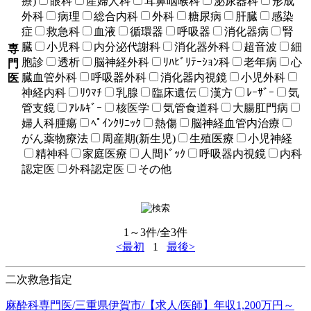
療)
眼科
産婦人科
耳鼻咽喉科
泌尿器科
形成
外科
病理
総合内科
外科
糖尿病
肝臓
感染
症
救急科
血液
循環器
呼吸器
消化器病
腎
臓
小児科
内分泌代謝科
消化器外科
超音波
細
専
胞診
透析
脳神経外科
ﾘﾊﾋﾞﾘﾃｰｼｮﾝ科
老年病
心
門
臓血管外科
呼吸器外科
消化器内視鏡
小児外科
医
神経内科
ﾘｳﾏﾁ
乳腺
臨床遺伝
漢方
ﾚｰｻﾞｰ
気
管支鏡
ｱﾚﾙｷﾞｰ
核医学
気管食道科
大腸肛門病
婦人科腫瘍
ﾍﾟｲﾝｸﾘﾆｯｸ
熱傷
脳神経血管内治療
がん薬物療法
周産期(新生児)
生殖医療
小児神経
精神科
家庭医療
人間ﾄﾞｯｸ
呼吸器内視鏡
内科
認定医
外科認定医
その他
1～3件/全3件
<最初
1
最後>
二次救急指定
麻酔科専門医/三重県伊賀市/【求人/医師】年収1,200万円～