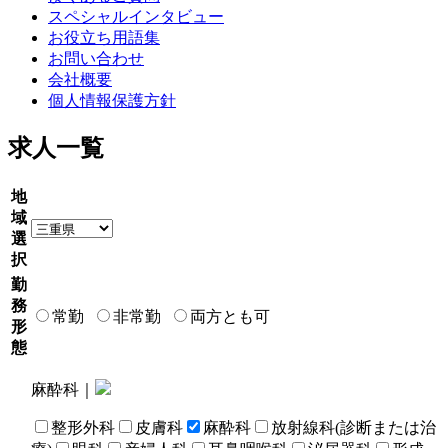
スペシャルインタビュー
お役立ち用語集
お問い合わせ
会社概要
個人情報保護方針
求人一覧
地
域
選
択
勤
務
常勤
非常勤
両方とも可
形
態
麻酔科｜
整形外科
皮膚科
麻酔科
放射線科(診断または治