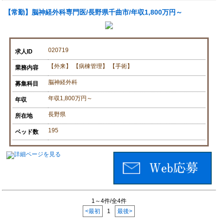
【常勤】脳神経外科専門医/長野県千曲市/年収1,800万円～
020719
求人ID
【外来】 【病棟管理】 【手術】
業務内容
脳神経外科
募集科目
年収1,800万円～
年収
長野県
所在地
195
ベッド数
1～4件/全4件
<最初
1
最後>