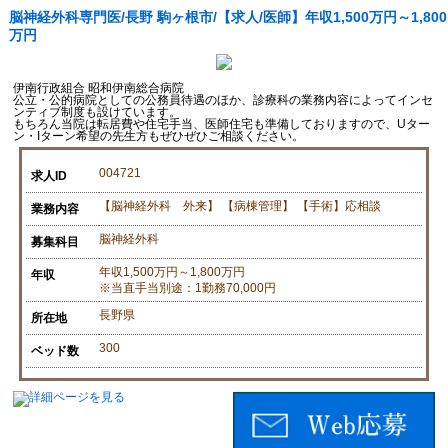
脳神経外科専門医/長野 駒ヶ根市/【求人/医師】年収1,500万円～1,800
万円
伊南行政組合 昭和伊南総合病院
公立・公的病院としての公務員待遇のほか、診療科の業務内容によってインセ
ンティブ制度も設けています。
もちろん当院は転居費や住宅手当、医師住宅も準備しておりますので、Uター
ン・Iターン希望の先生方もぜひぜひご相談ください。
004721
求人ID
【脳神経外科 外来】 【病棟管理】 【手術】応相談
業務内容
脳神経外科
募集科目
年収1,500万円～1,800万円
年収
※当直手当別途：1勤務70,000円
長野県
所在地
300
ベッド数