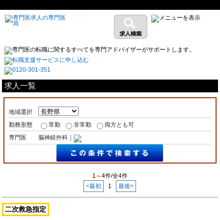
求人一覧
地域選択
勤務形態
常勤
非常勤
両方とも可
専門医
脳神経外科｜
1～4件/全4件
<最初
1
最後>
二次救急指定