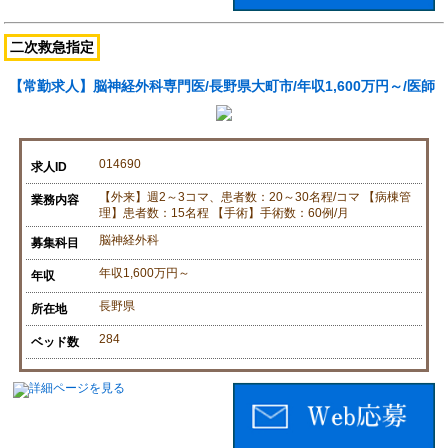
二次救急指定
【常勤求人】脳神経外科専門医/長野県大町市/年収1,600万円～/医師
014690
求人ID
【外来】週2～3コマ、患者数：20～30名程/コマ 【病棟管
業務内容
理】患者数：15名程 【手術】手術数：60例/月
脳神経外科
募集科目
年収1,600万円～
年収
長野県
所在地
284
ベッド数