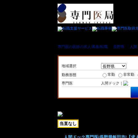
専門医の医師の求人/募集/転職
＞
長野県
＞
人間
地域選択
常勤
非常勤
勤務形態
専門医
人間ドック｜
当直なし
人間ドック専門医/長野県飯田市/【求