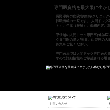
専門医資格を最大限に生か
長野県内の病院/診療所/クリニック
転職情報の一覧です。 人間ドック
ト）、年収（報酬）、勤務内容、
甲信越の人間ドック専門医(健診医
ク専門医の求人/募集
、
山梨県の人
募集
をご覧ください。
専門医局
では
人間ドック専門医の
すので詳細情報をご希望される場
お問い合わせ