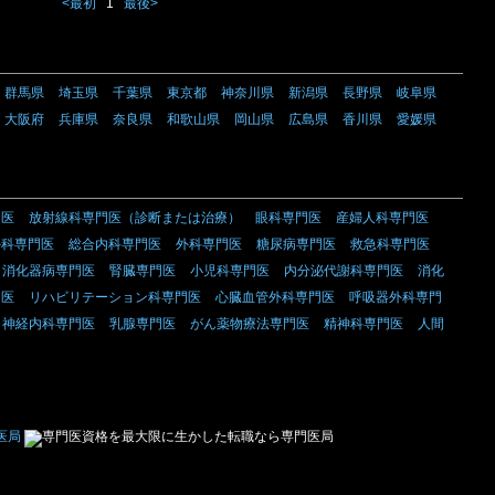
<最初
1
最後>
群馬県
埼玉県
千葉県
東京都
神奈川県
新潟県
長野県
岐阜県
大阪府
兵庫県
奈良県
和歌山県
岡山県
広島県
香川県
愛媛県
門医
放射線科専門医（診断または治療）
眼科専門医
産婦人科専門医
外科専門医
総合内科専門医
外科専門医
糖尿病専門医
救急科専門医
消化器病専門医
腎臓専門医
小児科専門医
内分泌代謝科専門医
消化
門医
リハビリテーション科専門医
心臓血管外科専門医
呼吸器外科専門
神経内科専門医
乳腺専門医
がん薬物療法専門医
精神科専門医
人間