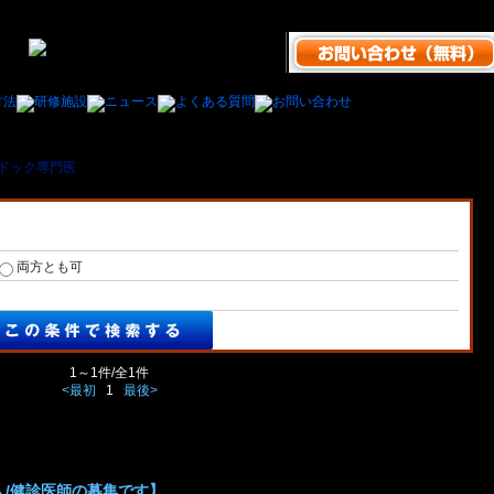
ドック専門医
＞ 長野県内の人間ドック専門医の医師の求人/募集一覧
両方とも可
1～1件/全1件
<最初
1
最後>
人/健診医師の募集です】