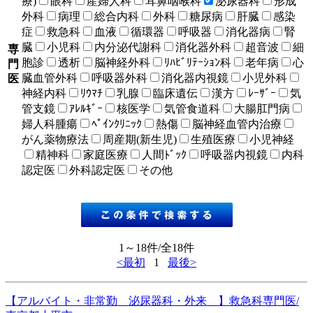
療)
眼科
産婦人科
耳鼻咽喉科
泌尿器科
形成
外科
病理
総合内科
外科
糖尿病
肝臓
感染
症
救急科
血液
循環器
呼吸器
消化器病
腎
臓
小児科
内分泌代謝科
消化器外科
超音波
細
専
胞診
透析
脳神経外科
ﾘﾊﾋﾞﾘﾃｰｼｮﾝ科
老年病
心
門
臓血管外科
呼吸器外科
消化器内視鏡
小児外科
医
神経内科
ﾘｳﾏﾁ
乳腺
臨床遺伝
漢方
ﾚｰｻﾞｰ
気
管支鏡
ｱﾚﾙｷﾞｰ
核医学
気管食道科
大腸肛門病
婦人科腫瘍
ﾍﾟｲﾝｸﾘﾆｯｸ
熱傷
脳神経血管内治療
がん薬物療法
周産期(新生児)
生殖医療
小児神経
精神科
家庭医療
人間ﾄﾞｯｸ
呼吸器内視鏡
内科
認定医
外科認定医
その他
1～18件/全18件
<最初
1
最後>
【アルバイト・非常勤 泌尿器科・外来 】救急科専門医/