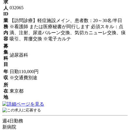
求
032065
人
ID
業
【訪問診療】軽症施設メイン、患者数：20～30名/半日
務
※看護師 または医療秘書が同行します 必須スキル：点
内
滴、注射、尿道バルーン交換、気切カニューレ交換、痰
容
吸引、胃瘻交換 ※電子カルテ
募
集
泌尿器科
科
目
年
日勤110,000円
収
※交通費別途
所
在
東京都
地
週4日勤務
新病院