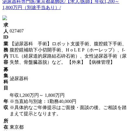
泌尿器科専門医/東京都葛飾区/【求人/医師】年収1,200～
1,800万円（別途手当あり）/
求
027407
人
ID
業
【泌尿器科 手術】ロボット支援手術、腹腔鏡下手術、
務
腹腔鏡補助下小切開手術、H o L E P（ホーレップ）、f-
内
TUL（経尿道的尿路結石砕石術）、女性泌尿器手術（尿
容
失禁、骨盤臓器脱）など。 【外来】 【病棟管理】
募
集
泌尿器科
科
目
年収1,200万円～ 1,800万円
年
※当直給与別途：1勤務40,000円
収
※具体的なご年俸提示はご面接・面談の後、ご相談を踏
まえて提示となります。
所
在
東京都