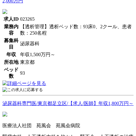
2,000万円
求人ID
023265
業務内
【透析管理】透析ベッド数：93床0、2クール、患者
容
数：250名程
募集科
泌尿器科
目
年収
年収1,500万円～
所在地
東京都
ベッド
93
数
泌尿器科専門医/東京都足立区/【求人/医師】年収1,800万円～
医療法人社団 苑風会 苑風会病院