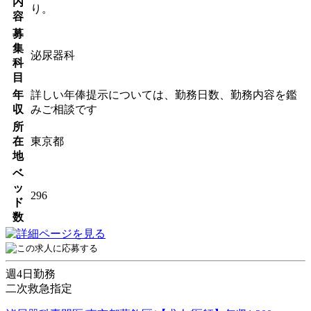
内
り。
容
募
集
泌尿器科
科
目
年
詳しい年俸提示については、勤務日数、勤務内容を鑑
収
みご相談です
所
在
東京都
地
ベ
ッ
296
ド
数
週4日勤務
二次救急指定