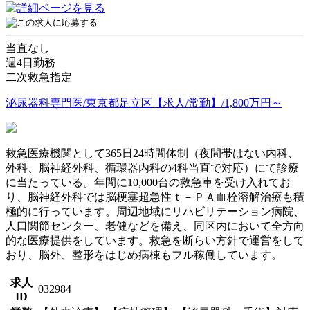
当直なし
週4日勤務
二次救急指定
泌尿器科専門医/東京都足立区【求人/常勤】/1,800万円～
救急医療機関として365日24時間体制（夜間帯はない内科、
外科、脳神経外科、循環器内科の4科当直で対応）にて診療
に当たっている。年間に10,000台の救急車を受け入れてお
り、脳神経外科では脳梗塞超急性ｔ－ＰＡ血栓溶解治療も積
極的に行っています。周辺地域にリハビリテーション病院、
人口関節センター、老健などを備え、同区内において全方向
的な医療提供をしています。救急を断らい方針で運営をして
おり、脳外、整形をはじめ病棟もフル稼働しています。
求人
032984
ID