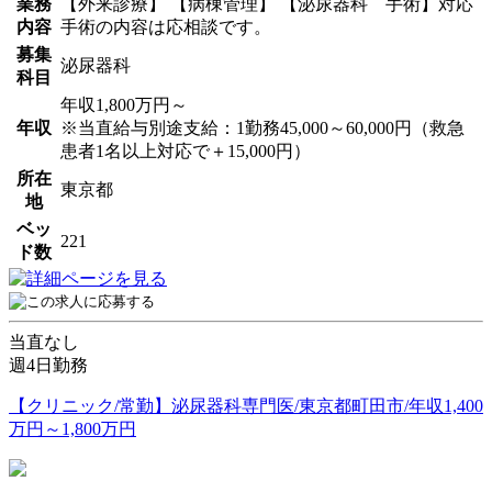
業務
【外来診療】 【病棟管理】 【泌尿器科 手術】対応
内容
手術の内容は応相談です。
募集
泌尿器科
科目
年収1,800万円～
年収
※当直給与別途支給：1勤務45,000～60,000円（救急
患者1名以上対応で＋15,000円）
所在
東京都
地
ベッ
221
ド数
当直なし
週4日勤務
【クリニック/常勤】泌尿器科専門医/東京都町田市/年収1,400
万円～1,800万円