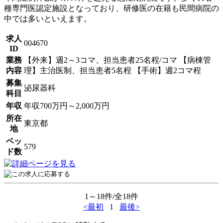
種専門医認定施設となっており、研修医の在籍も民間病院の
中では多いといえます。
求人
004670
ID
業務
【外来】週2～3コマ、担当患者25名程/コマ 【病棟管
内容
理】主治医制、担当患者5名程 【手術】週2コマ程
募集
泌尿器科
科目
年収
年収700万円～2,000万円
所在
東京都
地
ベッ
579
ド数
1～18件/全18件
<最初
1
最後>