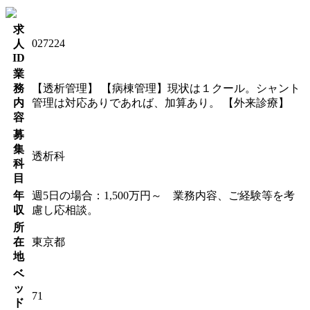
求
027224
人
ID
業
務
【透析管理】 【病棟管理】現状は１クール。シャント
内
管理は対応ありであれば、加算あり。 【外来診療】
容
募
集
透析科
科
目
年
週5日の場合：1,500万円～ 業務内容、ご経験等を考
収
慮し応相談。
所
在
東京都
地
ベ
ッ
71
ド