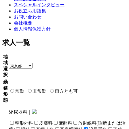
スペシャルインタビュー
お役立ち用語集
お問い合わせ
会社概要
個人情報保護方針
求人一覧
地
域
選
択
勤
務
常勤
非常勤
両方とも可
形
態
泌尿器科｜
整形外科
皮膚科
麻酔科
放射線科(診断または治