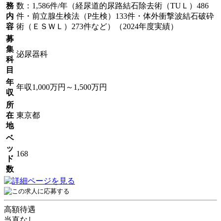
務
数：1,586件/年（経尿道的尿路結石除去術（TUＬ）486
内
件・前立腺生検法（P生検）133件・体外衝撃波結石破砕
容
術（ＥＳＷＬ）273件など）（2024年度実績）
募
集
泌尿器科
科
目
年
年収1,000万円～1,500万円
収
所
在
東京都
地
ベ
ッ
168
ド
数
高額待遇
当直なし