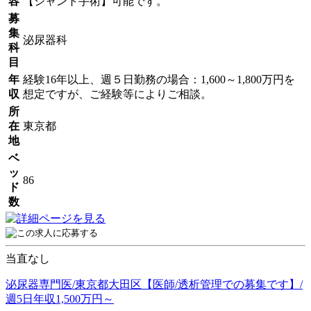
容
【シャント手術】可能です。
募
集
泌尿器科
科
目
年
経験16年以上、週５日勤務の場合：1,600～1,800万円を
収
想定ですが、ご経験等によりご相談。
所
在
東京都
地
ベ
ッ
86
ド
数
当直なし
泌尿器専門医/東京都大田区【医師/透析管理での募集です】/
週5日年収1,500万円～