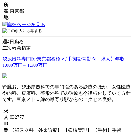
所
在
東京都
地
週4日勤務
二次救急指定
泌尿器科専門医/東京都板橋区/【病院/常勤医 求人】年収
1,000万円～1,500万円
腎臓および泌尿器科での専門性のある診療のほか、女性医療
や内科、皮膚科、整形外科での診療も今後強化していく方針
です。東京メトロ線の最寄り駅からのアクセス良好。
求
032777
人
ID
業
【泌尿器科 外来診療】 【病棟管理】 【手術】手術