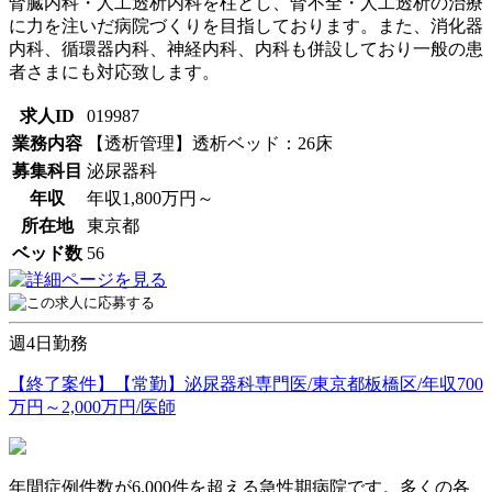
腎臓内科・人工透析内科を柱とし、腎不全・人工透析の治療
に力を注いだ病院づくりを目指しております。また、消化器
内科、循環器内科、神経内科、内科も併設しており一般の患
者さまにも対応致します。
求人ID
019987
業務内容
【透析管理】透析ベッド：26床
募集科目
泌尿器科
年収
年収1,800万円～
所在地
東京都
ベッド数
56
週4日勤務
【終了案件】【常勤】泌尿器科専門医/東京都板橋区/年収700
万円～2,000万円/医師
年間症例件数が6,000件を超える急性期病院です。多くの各