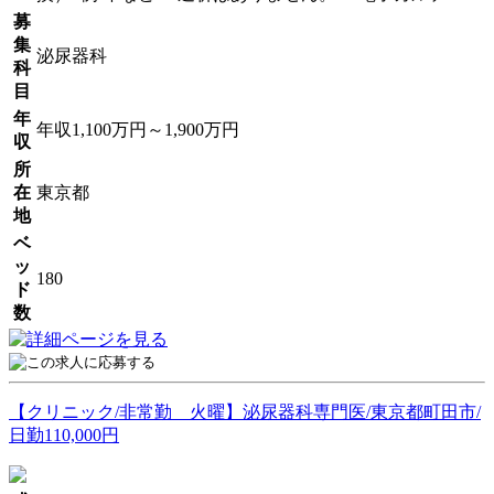
募
集
泌尿器科
科
目
年
年収1,100万円～1,900万円
収
所
在
東京都
地
ベ
ッ
180
ド
数
【クリニック/非常勤 火曜】泌尿器科専門医/東京都町田市/
日勤110,000円