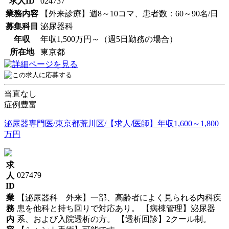
求人ID
024737
業務内容
【外来診療】週8～10コマ、患者数：60～90名/日
募集科目
泌尿器科
年収
年収1,500万円～（週5日勤務の場合）
所在地
東京都
当直なし
症例豊富
泌尿器専門医/東京都荒川区/【求人/医師】年収1,600～1,800
万円
求
027479
人
ID
業
【泌尿器科 外来】一部、高齢者によく見られる内科疾
務
患を他科と持ち回りで対応あり。 【病棟管理】泌尿器
内
系、および入院透析の方。 【透析回診】2クール制。