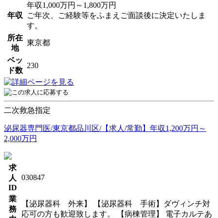
年収1,000万円～1,800万円
年収
ご年次、ご経験等をふまえご面談後に決定いたしま
す。
所在
東京都
地
ベッ
230
ド数
二次救急指定
泌尿器専門医/東京都品川区/【求人/常勤】年収1,200万円～
2,000万円
求
030847
人
ID
業
【泌尿器科 外来】 【泌尿器科 手術】ダヴィンチ対
務
応可の方も歓迎致します。 【病棟管理】 電子カルテあ