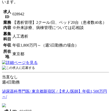
います。
求人
028942
ID
業務
【透析管理】2クール/日、ベッド20台（患者数40名）
内容
※外来診療、病棟管理については応相談
募集
人工透析
科目
年収
年収1,800万円～（週5日勤務の場合）
所在
東京都
地
当直なし
週4日勤務
泌尿器科専門医/ 東京都新宿区 /【求人/医師】年収1,500万円
～/