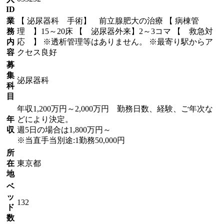
ID
業
【 泌尿器科 手術】 前立腺肥大の治療 【 病棟管
務
理 】15～20床 【 泌尿器外来】2～3コマ 【 救急対
内
応 】 ※透析管理等はありません。 ※最寄り駅からア
容
クセス良好
募
集
泌尿器科
科
目
年収1,200万円～2,000万円 勤務日数、経験、ご年次な
年
どにより決定。
収
週5日の場合は1,800万円～
※当直手当別途:1勤務50,000円
所
在
東京都
地
ベ
ッ
132
ド
数