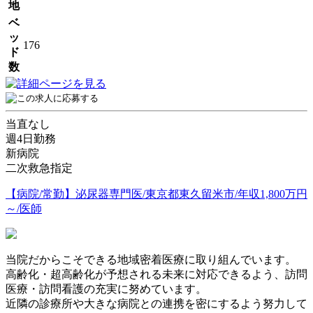
地
ベ
ッ
176
ド
数
当直なし
週4日勤務
新病院
二次救急指定
【病院/常勤】泌尿器専門医/東京都東久留米市/年収1,800万円
～/医師
当院だからこそできる地域密着医療に取り組んでいます。
高齢化・超高齢化が予想される未来に対応できるよう、訪問
医療・訪問看護の充実に努めています。
近隣の診療所や大きな病院との連携を密にするよう努力して