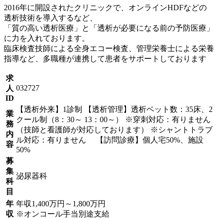
2016年に開設されたクリニックで、オンラインHDFなどの
透析技術を導入するなど、
「質の高い透析医療」と「透析が必要になる前の予防医療」
に力を入れております。
臨床検査技師による全身エコー検査、管理栄養士による栄養
指導など、多職種が連携して患者をサポートしております
求
032727
人
ID
【透析外来】1診制 【透析管理】透析ベット数：35床、2
業
クール制（8：30～ 13：00～） ※穿刺対応：有りません
務
（技師と看護師が対応しております） ※シャントトラブ
内
ル対応：有りません 【訪問診療】個人宅50%、施設
容
50%
募
集
泌尿器科
科
目
年
年収1,400万円～1,800万円
収
※オンコール手当別途支給