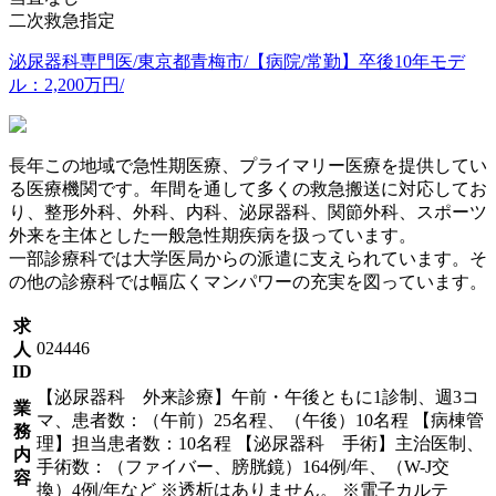
二次救急指定
泌尿器科専門医/東京都青梅市/【病院/常勤】卒後10年モデ
ル：2,200万円/
長年この地域で急性期医療、プライマリー医療を提供してい
る医療機関です。年間を通して多くの救急搬送に対応してお
り、整形外科、外科、内科、泌尿器科、関節外科、スポーツ
外来を主体とした一般急性期疾病を扱っています。
一部診療科では大学医局からの派遣に支えられています。そ
の他の診療科では幅広くマンパワーの充実を図っています。
求
024446
人
ID
【泌尿器科 外来診療】午前・午後ともに1診制、週3コ
業
マ、患者数：（午前）25名程、（午後）10名程 【病棟管
務
理】担当患者数：10名程 【泌尿器科 手術】主治医制、
内
手術数：（ファイバー、膀胱鏡）164例/年、（W-J交
容
換）4例/年など ※透析はありません。 ※電子カルテ