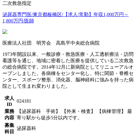
二次救急指定
泌尿器専門医/東京都板橋区/【求人/常勤】年収1,000万円～
1,800万円/医師
医療法人社団 明芳会 高島平中央総合病院
1973年開設以来、一般診療・救急医療・人工透析療法・訪問
看護等を通じ、地域に密着した医療を提供している二次救急
の総合病院です。2014年12月に新病院としてリニューアルオ
ープンしました。各病棟をセンター化し、特に関節・脊椎セ
ンター、スポーツ整形、消化器、脳神経科に強みを持った病
院として生まれ変わりました。
求人
024181
ID
業務
【泌尿器科 手術】 【外来・検査】 【病棟管理】 最
内容
寄り駅から徒歩5分以内です。
募集
泌尿器科
科目