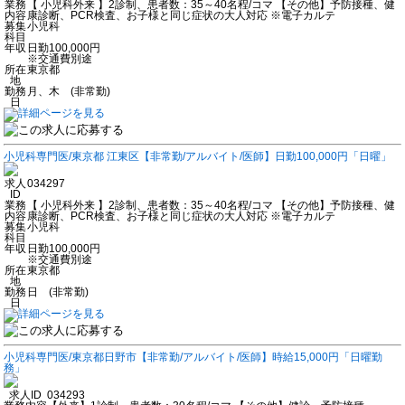
業務
【 小児科外来 】2診制、患者数：35～40名程/コマ 【その他】予防接種、健
内容
康診断、PCR検査、お子様と同じ症状の大人対応 ※電子カルテ
募集
小児科
科目
年収
日勤100,000円
※交通費別途
所在
東京都
地
勤務
月、木 (非常勤)
日
小児科専門医/東京都 江東区【非常勤/アルバイト/医師】日勤100,000円「日曜」
求人
034297
ID
業務
【 小児科外来 】2診制、患者数：35～40名程/コマ 【その他】予防接種、健
内容
康診断、PCR検査、お子様と同じ症状の大人対応 ※電子カルテ
募集
小児科
科目
年収
日勤100,000円
※交通費別途
所在
東京都
地
勤務
日 (非常勤)
日
小児科専門医/東京都日野市【非常勤/アルバイト/医師】時給15,000円「日曜勤
務」
求人ID
034293