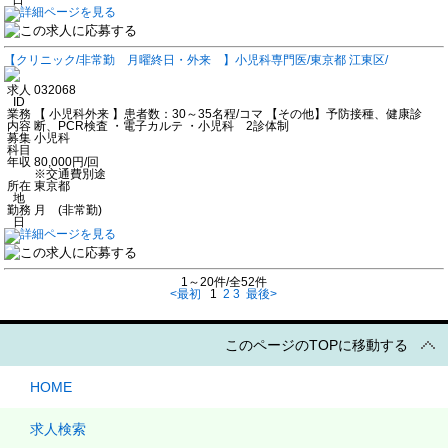
【クリニック/非常勤 月曜終日・外来 】小児科専門医/東京都 江東区/
求人
032068
ID
業務
【 小児科外来 】患者数：30～35名程/コマ 【その他】予防接種、健康診
内容
断、PCR検査 ・電子カルテ ・小児科 2診体制
募集
小児科
科目
年収
80,000円/回
※交通費別途
所在
東京都
地
勤務
月 (非常勤)
日
1～20件/全52件
<最初
1
2
3
最後>
このページのTOPに移動する
HOME
求人検索