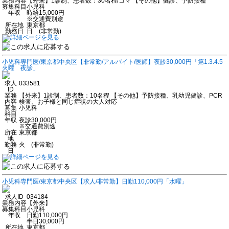
業務内容
【外来】1診制、患者数：30名程/コマ 【その他】健診、予防接種
募集科目
小児科
年収
時給15,000円
※交通費別途
所在地
東京都
勤務日
日 (非常勤)
小児科専門医/東京都中央区【非常勤/アルバイト/医師】夜診30,000円「第1.3.4.5
火曜 夜診」
求人
033581
ID
業務
【外来】1診制、患者数：10名程 【その他】予防接種、乳幼児健診、PCR
内容
検査、お子様と同じ症状の大人対応
募集
小児科
科目
年収
夜診30,000円
※交通費別途
所在
東京都
地
勤務
火 (非常勤)
日
小児科専門医/東京都中央区【求人/非常勤】日勤110,000円「水曜」
求人ID
034184
業務内容
【外来】
募集科目
小児科
年収
日勤110,000円
半日30,000円
所在地
東京都