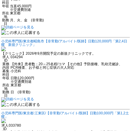
科目
年収
当直45,000円
※交通費別途
所在
東京都
地
勤務
月、火、金 (非常勤)
日
小児科専門医/東京都昭島市【非常勤/アルバイト/医師】日勤120,000円「第2,4日
曜 新規クリニック」
【クリニック】2026年9月開院予定の新規クリニックです。
求人
034294
ID
業務
【外来】患者数：20～25名程/コマ 【その他】予防接種、乳幼児健診、
内容
PCR検査、お子様と同じ症状の大人対応
募集
小児科
科目
年収
日勤120,000円
※交通費別途
所在
東京都
地
勤務
日 (非常勤)
日
小児科専門医/東京都 江東区/【非常勤/アルバイト/医師】日勤100,000円「第1,2土
曜」
求人
033780
ID