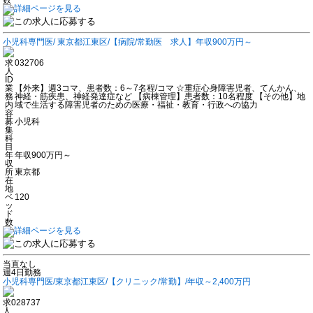
小児科専門医/ 東京都江東区/【病院/常勤医 求人】年収900万円～
求
032706
人
ID
業
【外来】週3コマ、患者数：6～7名程/コマ ☆重症心身障害児者、てんかん、
務
神経・筋疾患、神経発達症など 【病棟管理】患者数：10名程度 【その他】地
内
域で生活する障害児者のための医療・福祉・教育・行政への協力
容
募
小児科
集
科
目
年
年収900万円～
収
所
東京都
在
地
ベ
120
ッ
ド
数
当直なし
週4日勤務
小児科専門医/東京都江東区/【クリニック/常勤】/年収～2,400万円
求
028737
人