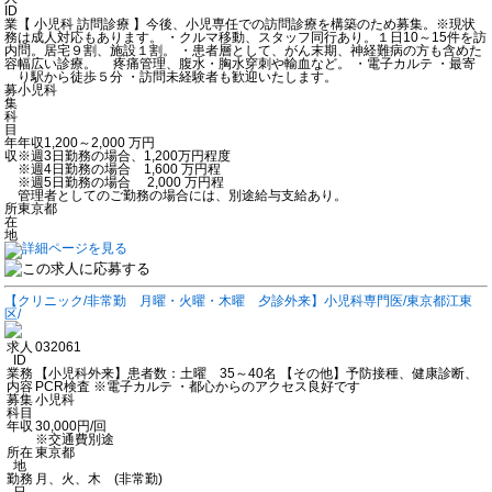
ID
業
【 小児科 訪問診療 】今後、小児専任での訪問診療を構築のため募集。※現状
務
は成人対応もあります。 ・クルマ移動、スタッフ同行あり。１日10～15件を訪
内
問。居宅９割、施設１割。 ・患者層として、がん末期、神経難病の方も含めた
容
幅広い診療。 疼痛管理、腹水・胸水穿刺や輸血など。 ・電子カルテ ・最寄
り駅から徒歩５分 ・訪問未経験者も歓迎いたします。
募
小児科
集
科
目
年
年収1,200～2,000 万円
収
※週3日勤務の場合、1,200万円程度
※週4日勤務の場合 1,600 万円程
※週5日勤務の場合 2,000 万円程
管理者としてのご勤務の場合には、別途給与支給あり。
所
東京都
在
地
【クリニック/非常勤 月曜・火曜・木曜 夕診外来】小児科専門医/東京都江東
区/
求人
032061
ID
業務
【小児科外来】患者数：土曜 35～40名 【その他】予防接種、健康診断、
内容
PCR検査 ※電子カルテ ・都心からのアクセス良好です
募集
小児科
科目
年収
30,000円/回
※交通費別途
所在
東京都
地
勤務
月、火、木 (非常勤)
日