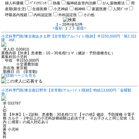
婦人科腫瘍
ﾍﾟｲﾝｸﾘﾆｯｸ
熱傷
脳神経血管内治療
がん薬物療法
周
産期(新生児)
生殖医療
小児神経
精神科
家庭医療
人間ﾄﾞｯｸ
呼吸器内視鏡
内科認定医
外科認定医
その他
1～20件/全52件
<最初
1
2
3
最後>
小児科専門医/東京都あきる野【非常勤/アルバイト/医師】半日50,000円「第2.3日
曜 AM」
求人ID
030810
業務内容
【外来】患者数：10～30名程/コマ（健診・予防接種含む）
募集科目
小児科
年収
半日50,000円
※交通費別途
所在地
東京都
勤務日
日 (非常勤)
小児科専門医/東京都日野市【非常勤/アルバイト/医師】時給13,000円「金曜勤
務」
求
033787
人
ID
業
【外来】1～2診制、患者数：30名程/コマ 【その他】健診、予防接種 ※電子
務
カルテ ・2年以上の小児科診療経験は必須です。 ※お子さんと同じ症状（主
内
に感冒）の成人対応あり
容
募
小児科
集
科