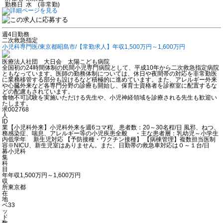
勤務日
水 (非常勤)
週4日勤務
二次救急指定
小児科専門医/東京都昭島市/【常勤求人】年収1,500万円～1,600万円
医療法人社団 大日会 太陽こども病院
全国初の24時間体制の民間小児専門病院として、平成10年から二次救急指定病院
ともなっています。医師の勤務体制については、休日や夜間帯の対応を非常勤医
に業務移管する部分も設けるなど積極的に進めています。また、アレルギー外来
や心臓外来など各専門分野の診療も開始し、保育士資格者を診察室に配置するな
どの配慮もされています。
食物不可試験を実施いただける先生や、小児神経領域を診療される先生も歓迎い
たします。
求
002768
人
ID
業
【小児科外来】小児科外来を週6コマ程、患者数：20～30名程/日 風邪、ねつ、
務
感染症、喘息、アレルギー等の小児疾患全般 ・主な患者層：乳幼児～小学生
内
低学年 新生児対応 【予防接種・ワクチン接種】 【病棟管理】複数担当医制
容
※NICU、新生児室はありません。また、日勤帯の救急車対応は０～１台/日
募
小児科
集
科
目
年
年収1,500万円～1,600万円
収
所
東京都
在
地
ベ
33
ッ
ド
数