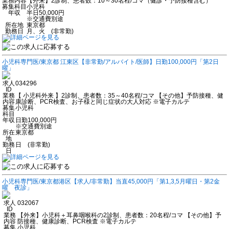
業務内容
【外来】2診制、患者数：10～30名程/コマ（健診・予防接種含む）
募集科目
小児科
年収
半日50,000円
※交通費別途
所在地
東京都
勤務日
月、火 (非常勤)
小児科専門医/東京都 江東区【非常勤/アルバイト/医師】日勤100,000円「第2日
曜」
求人
034296
ID
業務
【 小児科外来 】2診制、患者数：35～40名程/コマ 【その他】予防接種、健
内容
康診断、PCR検査、お子様と同じ症状の大人対応 ※電子カルテ
募集
小児科
科目
年収
日勤100,000円
※交通費別途
所在
東京都
地
勤務
日 (非常勤)
日
小児科専門医/東京都港区【求人/非常勤】当直45,000円「第1,3,5月曜日・第2金
曜 夜診」
求人
032067
ID
業務
【外来】小児科＋耳鼻咽喉科の2診制、患者数：20名程/コマ 【その他】予
内容
防接種、健康診断、PCR検査 ※電子カルテ
募集
小児科