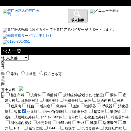
求人一覧
地
域
選
択
勤
常勤
非常勤
両方とも可
務
形
態
専
小児科｜
門
整形外科
皮膚科
麻酔科
放射線科(診断または治療)
眼科
産
医
婦人科
耳鼻咽喉科
泌尿器科
形成外科
病理
総合内科
外科
糖尿病
肝臓
感染症
救急科
血液
循環器
呼吸器
消化器
病
腎臓
小児科
内分泌代謝科
消化器外科
超音波
細胞診
透析
脳神経外科
ﾘﾊﾋﾞﾘﾃｰｼｮﾝ科
老年病
心臓血管外科
呼吸器外科
消化器内視鏡
小児外科
神経内科
ﾘｳﾏﾁ
乳腺
臨床遺伝
漢
方
ﾚｰｻﾞｰ
気管支鏡
ｱﾚﾙｷﾞｰ
核医学
気管食道科
大腸肛門病