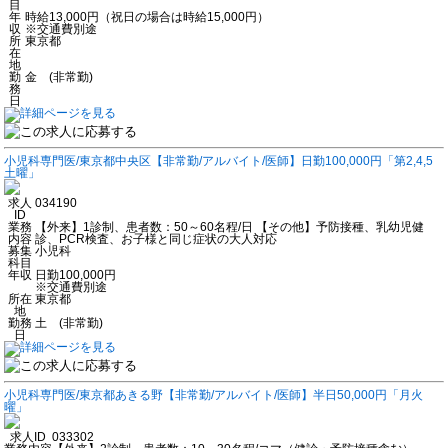
目
年
時給13,000円（祝日の場合は時給15,000円）
収
※交通費別途
所
東京都
在
地
勤
金 (非常勤)
務
日
小児科専門医/東京都中央区【非常勤/アルバイト/医師】日勤100,000円「第2,4,5
土曜」
求人
034190
ID
業務
【外来】1診制、患者数：50～60名程/日 【その他】予防接種、乳幼児健
内容
診、PCR検査、お子様と同じ症状の大人対応
募集
小児科
科目
年収
日勤100,000円
※交通費別途
所在
東京都
地
勤務
土 (非常勤)
日
小児科専門医/東京都あきる野【非常勤/アルバイト/医師】半日50,000円「月火
曜」
求人ID
033302