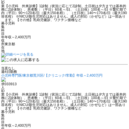
ID
業
【小児科 外来診療】1診制（状況に応じて2診制、土日祝は夕方までは基本的
務
に2診体制）、患者数：（平日）60名～/日、（土日祝）100名～/日 ※繁忙期で
内
（平日）90〜120名/日（最大150名程）、（土日祝）140〜170名/日（最大190
容
名程） ※NICU/新生児対応はありません。成人の対応（かぜなど）は一部あり
ます。 【その他】乳幼児健診、ワクチン接種など
募
小児科
集
科
目
年
年収～2,400万円
収
所
東京都
在
地
当直なし
週4日勤務
小児科専門医/東京都荒川区/【クリニック/常勤】年収～2,400万円
求
033913
人
ID
業
【小児科 外来診療】1診制（状況に応じて2診制、土日祝は夕方までは基本的
務
に2診体制）、患者数：（平日）60名～/日、（土日祝）100名～/日 ※繁忙期で
内
（平日）90〜120名/日（最大150名程）、（土日祝）140〜170名/日（最大190
容
名程） ※NICU/新生児対応はありません。成人の対応（かぜなど）は一部あり
ます。 【その他】乳幼児健診、ワクチン接種など
募
小児科
集
科
目
年
年収～2,400万円
収