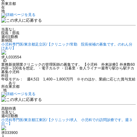
所
東京都
在
地
当直なし
院長・部長
週4日勤務
新病院
小児科専門医/東京都足立区/【クリニック/常勤 院長候補の募集です。のれん分
けあり】
求人
033554
ID
業務
新規開業クリニックの管理医師の募集です。 【小児科 外来診療】外来数60
内容
～100名を想定。 ・電子カルテ ・日暮里・舎人ライナー最寄り駅から駅チカ
募集
小児科
科目
年収
モデル： 週4,5日 1,400～1,800万円 ※そのほか、業績に応じた賞与支給
あり
所在
東京都
地
高額待遇
当直なし
週4日勤務
小児科専門医/東京都江東区/【クリニック/求人 小児科での訪問診療です。週３
日～】
求
033900
人