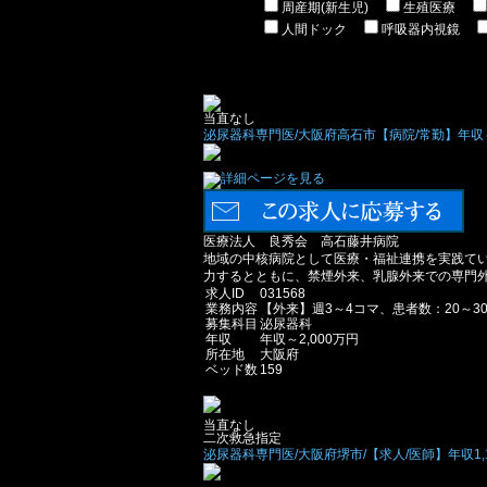
周産期(新生児)
生殖医療
人間ドック
呼吸器内視鏡
当直なし
泌尿器科専門医/大阪府高石市【病院/常勤】年収～
医療法人 良秀会 高石藤井病院
地域の中核病院として医療・福祉連携を実践て
力するとともに、禁煙外来、乳腺外来での専門
求人ID
031568
業務内容
【外来】週3～4コマ、患者数：20～3
募集科目
泌尿器科
年収
年収～2,000万円
所在地
大阪府
ベッド数
159
当直なし
二次救急指定
泌尿器科専門医/大阪府堺市/【求人/医師】年収1,1