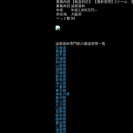
業務内容
【救急対応】 【透析管理】2クール、
募集科目
泌尿器科
年収
年収1,800万円～
所在地
大阪府
ベッド数
94
泌尿器科専門医の都道府県一覧
北海道
青森県
岩手県
宮城県
秋田県
山形県
福島県
茨城県
栃木県
群馬県
埼玉県
千葉県
東京都
神奈川県
新潟県
富山県
石川県
山梨県
長野県
岐阜県
静岡県
愛知県
三重県
滋賀県