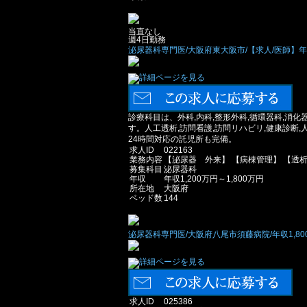
当直なし
週4日勤務
泌尿器科専門医/大阪府東大阪市/【求人/医師】年収1
診療科目は、外科,内科,整形外科,循環器科,消化
す。人工透析,訪問看護,訪問リハビリ,健康診断
24時間対応の託児所も完備。
求人ID
022163
業務内容
【泌尿器 外来】 【病棟管理】 【透
募集科目
泌尿器科
年収
年収1,200万円～1,800万円
所在地
大阪府
ベッド数
144
泌尿器科専門医/大阪府八尾市須藤病院/年収1,80
求人ID
025386