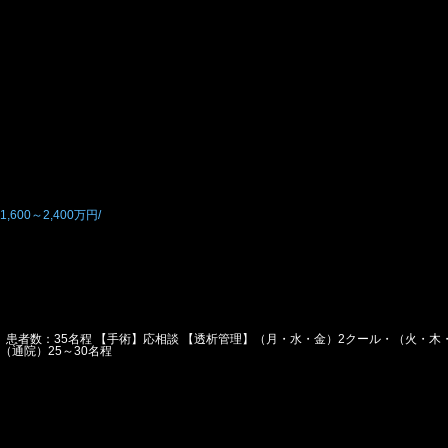
00～2,400万円/
】患者数：35名程 【手術】応相談 【透析管理】（月・水・金）2クール・（火・木
（通院）25～30名程