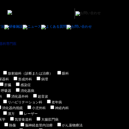
器科専門医
＞ 大阪府内の泌尿器科専門医の医師の求人/募集一覧
放射線科（診断または治療）
眼科
尿器科
形成外科
病理
肝臓
感染症
呼吸器
消化器病
科
消化器外科
超音波
リハビリテーション科
老年病
消化器内視鏡
小児外科
神経内科
漢方
レーザー
医学
気管食道科
大腸肛門病
熱傷
脳神経血管内治療
がん薬物療法