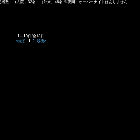
患者数：（入院）32名・（外来）48名 ※夜間・オーバーナイトはありません
1～10件/全18件
<最初
1
2
最後>