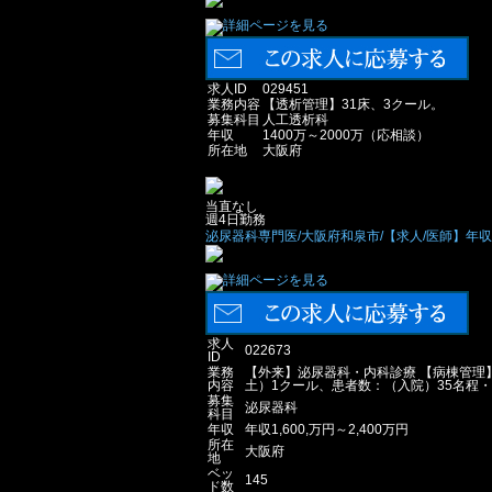
求人ID
029451
業務内容
【透析管理】31床、3クール。
募集科目
人工透析科
年収
1400万～2000万（応相談）
所在地
大阪府
当直なし
週4日勤務
泌尿器科専門医/大阪府和泉市/【求人/医師】年収1,6
求人
022673
ID
業務
【外来】泌尿器科・内科診療 【病棟管理
内容
土）1クール、患者数：（入院）35名程・
募集
泌尿器科
科目
年収
年収1,600,万円～2,400万円
所在
大阪府
地
ベッ
145
ド数