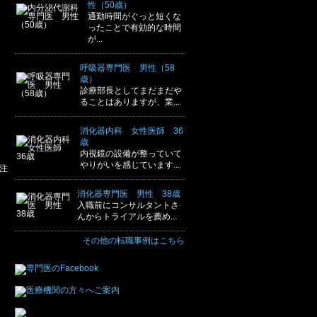
性（50歳）
通勤時間がぐっと短くな
ったことで有効的な時間
が...
呼吸器専門医 男性（58
歳）
診療部長としてまだまだや
ることはありますが、業...
消化器内科 女性医師 36
歳
内視鏡の設備が整っていて
やりがいを感じています...
注
消化器専門医 男性 38歳
入職前にコンサルタントさ
んからトライアルを薦め...
その他の転職事例はこちら