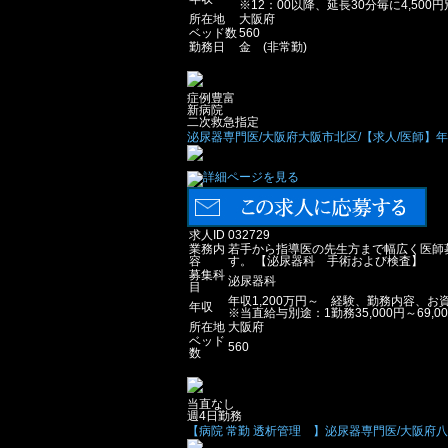
※12：00以降、延長30分毎に4,500
所在地
大阪府
ベッド数
560
勤務日
金 (非常勤)
症例豊富
新病院
二次救急指定
泌尿器専門医/大阪府大阪市北区/【求人/医師】年収
求人ID
032729
業務内
若手から指導医の先生方まで幅広く医師募
容
す。 【泌尿器科 手術および検査】
募集科
泌尿器科
目
年収1,200万円～ 経験、勤務内容、
年収
※当直給与別途：1勤務35,000円～69,0
所在地
大阪府
ベッド
560
数
当直なし
週4日勤務
【病院 常勤 透析管理 】泌尿器専門医/大阪府八尾市