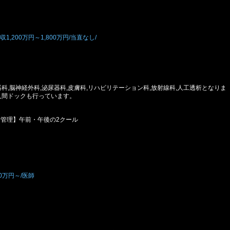
,200万円～1,800万円/当直なし/
器科,脳神経外科,泌尿器科,皮膚科,リハビリテーション科,放射線科,人工透析となりま
,人間ドックも行っています。
析管理】午前・午後の2クール
0万円～/医師