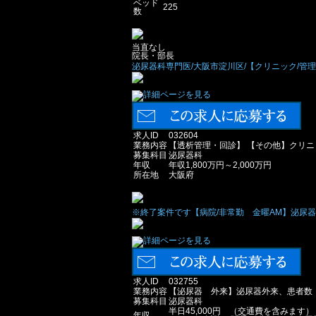
ベッド
225
数
当直なし
院長・部長
泌尿器科専門医/大阪市淀川区/【クリニック/管理医
求人ID
032604
業務内容
【透析管理・回診】 【その他】クリ
募集科目
泌尿器科
年収
年収1,800万円～2,000万円
所在地
大阪府
※終了案件です【病院/非常勤 金曜AM】泌尿器専
求人ID
032755
業務内容
【泌尿器 外来】泌尿器外来、患者数：
募集科目
泌尿器科
半日45,000円 （交通費を含みます）
年収