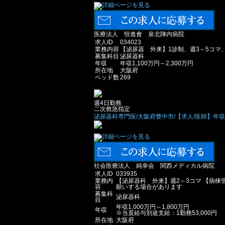
医療法人 恒進會 泉北陣内病院
求人ID
034023
業務内容
【泌尿器 外来】1診制、週3～5コマ、
募集科目
泌尿器科
年収
年収1,100万円～2,300万円
所在地
大阪府
ベッド数
269
週4日勤務
二次救急指定
泌尿器科専門医/大阪府豊中市/【求人/医師】年収1,
社会医療法人 純幸会 関西メディカル病院
求人ID
033935
業務内
【泌尿器科 外来】週2～3コマ 【病棟
容
願いする場合があります
募集科
泌尿器科
目
年収1,000万円～1,800万円
年収
※当直給与別途支給：1勤務53,000円
所在地
大阪府