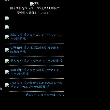
個人情報を扱うページではSSL通信で
安全性を確保しています。
石塚 文平 氏／ローズレディースクリニ
ック院長 氏
佐野 倫生 氏／浜松医科大学 整形外科
臨床教授 氏
壁谷 悠介 氏／そうわクリニック院長 氏
佐藤 理仁 氏／さとう埼玉リウマチクリ
ニック院長 氏
小林 奈々 氏／医療法人めぐみ会 自由が
丘メディカルプラザ副院長 氏
お
過去のインタビューはこちら