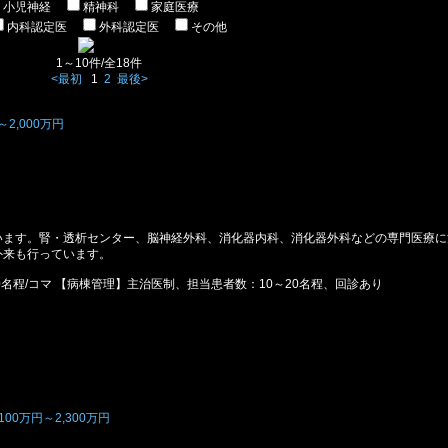
小児神経
精神科
家庭医療
内科認定医
外科認定医
その他
1～10件/全18件
<最初
1
2
最後>
2,000万円
います。腎・透析センター、脳神経外科、消化器内科、消化器外科などの専門医療に
外来も行っています。
0名程/コマ 【病棟管理】主治医制、担当患者数：10～20名程、回診あり
00万円～2,300万円