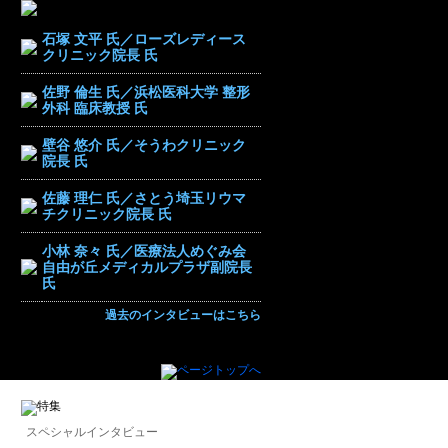
石塚 文平 氏／ローズレディース
クリニック院長 氏
佐野 倫生 氏／浜松医科大学 整形
外科 臨床教授 氏
壁谷 悠介 氏／そうわクリニック
院長 氏
佐藤 理仁 氏／さとう埼玉リウマ
チクリニック院長 氏
小林 奈々 氏／医療法人めぐみ会
自由が丘メディカルプラザ副院長
氏
過去のインタビューはこちら
スペシャルインタビュー