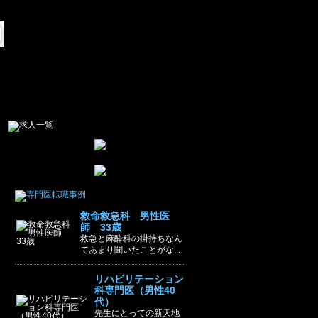
救命救急科 男性医
師 33歳
救急と麻酔科の掛持ちなん
てあまり聞いたことがな...
リハビリテーション
科専門医（男性40
代）
先生にとっての新天地