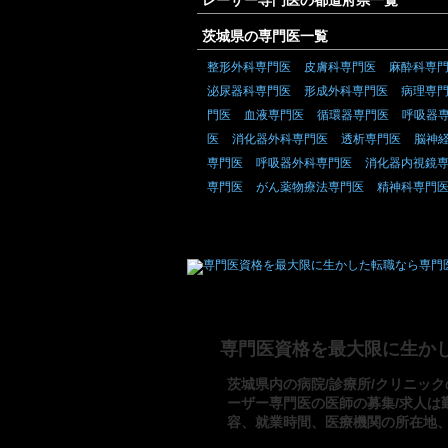
レーザー専門医の都道府県一覧
茨城県の専門医一覧
整形外科専門医
皮膚科専門医
麻酔科専
泌尿器科専門医
形成外科専門医
病理専
門医
血液専門医
循環器専門医
呼吸器
医
消化器外科専門医
透析専門医
脳神
専門医
呼吸器外科専門医
消化器内視鏡
専門医
がん薬物療法専門医
精神科専門
専門医資格を最大限に生か
茨城県内の病院/診療所/クリニック
ーザー専門医の医師の募集/求人は
容、就業時間、医療機関の所在地