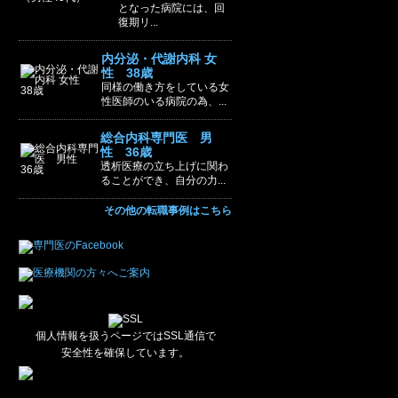
となった病院には、回
復期リ...
内分泌・代謝内科 女
性 38歳
同様の働き方をしている女
性医師のいる病院の為、...
総合内科専門医 男
性 36歳
透析医療の立ち上げに関わ
ることができ、自分の力...
その他の転職事例はこちら
個人情報を扱うページではSSL通信で
安全性を確保しています。