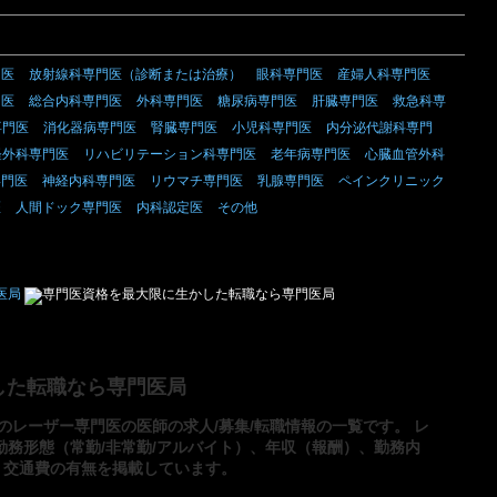
門医
放射線科専門医（診断または治療）
眼科専門医
産婦人科専門医
門医
総合内科専門医
外科専門医
糖尿病専門医
肝臓専門医
救急科専
専門医
消化器病専門医
腎臓専門医
小児科専門医
内分泌代謝科専門
経外科専門医
リハビリテーション科専門医
老年病専門医
心臓血管外科
専門医
神経内科専門医
リウマチ専門医
乳腺専門医
ペインクリニック
医
人間ドック専門医
内科認定医
その他
した転職なら専門医局
のレーザー専門医の医師の求人/募集/転職情報の一覧です。 レ
勤務形態（常勤/非常勤/アルバイト）、年収（報酬）、勤務内
、交通費の有無を掲載しています。