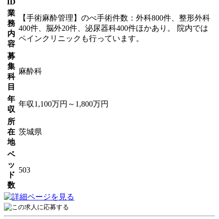
ID
業
【手術麻酔管理】のべ手術件数：外科800件、整形外科
務
400件、脳外20件、泌尿器科400件ほかあり。 院内では
内
ペインクリニックも行っています。
容
募
集
麻酔科
科
目
年
年収1,100万円～1,800万円
収
所
在
茨城県
地
ベ
ッ
503
ド
数