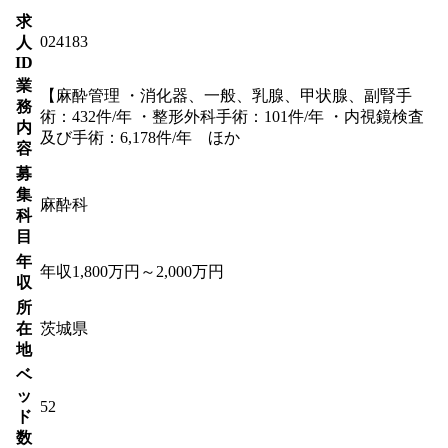
求
024183
人
ID
業
【麻酔管理 ・消化器、一般、乳腺、甲状腺、副腎手
務
術：432件/年 ・整形外科手術：101件/年 ・内視鏡検査
内
及び手術：6,178件/年 ほか
容
募
集
麻酔科
科
目
年
年収1,800万円～2,000万円
収
所
在
茨城県
地
ベ
ッ
52
ド
数