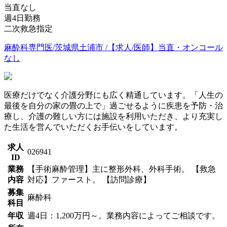
当直なし
週4日勤務
二次救急指定
麻酔科専門医/茨城県土浦市 /【求人/医師】当直・オンコール
なし
医療だけでなく介護分野にも広く精通しています。「人生の
最後を自分の家の畳の上で」過ごせるように疾患を予防・治
療し、介護の難しい方には施設を利用いただき、より充実し
た生活を営んでいただくお手伝いをしています。
求人
026941
ID
業務
【手術麻酔管理】主に整形外科、外科手術。 【救急
内容
対応】ファースト。 【訪問診療】
募集
麻酔科
科目
年収
週4日：1,200万円～。業務内容によってご相談です。