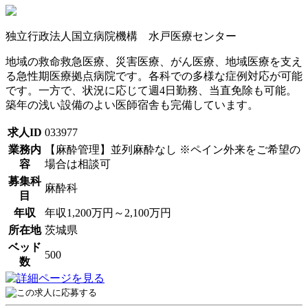
独立行政法人国立病院機構 水戸医療センター
地域の救命救急医療、災害医療、がん医療、地域医療を支え
る急性期医療拠点病院です。各科での多様な症例対応が可能
です。一方で、状況に応じて週4日勤務、当直免除も可能。
築年の浅い設備のよい医師宿舎も完備しています。
求人ID
033977
業務内
【麻酔管理】並列麻酔なし ※ペイン外来をご希望の
容
場合は相談可
募集科
麻酔科
目
年収
年収1,200万円～2,100万円
所在地
茨城県
ベッド
500
数