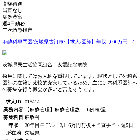
高額待遇
当直なし
症例豊富
週4日勤務
二次救急指定
麻酔科専門医/茨城県古河市/【求人/医師】年収2,000万円～/
茨城県民生活協同組合 友愛記念病院
採用に関してはお人柄を重視しています。現状として外科系
医師の在籍は比較的充実しているため、主には内科系医師へ
の募集を行う機会が多いと言えそうです。
求人ID
015414
業務内容
【麻酔管理】麻酔管理数：16例程/週
募集科目
麻酔科
年収
20年目モデル：2,116万円前後＋当直手当・週5日
所在地
茨城県