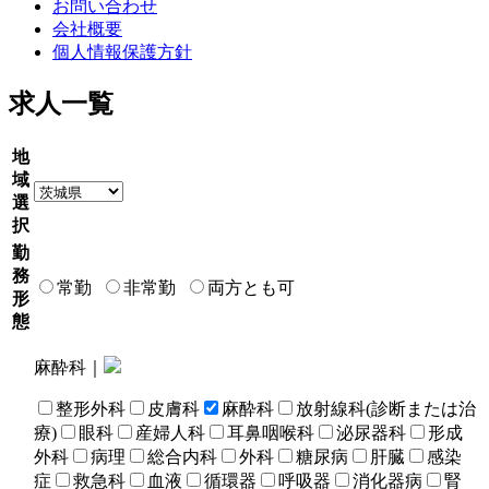
お問い合わせ
会社概要
個人情報保護方針
求人一覧
地
域
選
択
勤
務
常勤
非常勤
両方とも可
形
態
麻酔科｜
整形外科
皮膚科
麻酔科
放射線科(診断または治
療)
眼科
産婦人科
耳鼻咽喉科
泌尿器科
形成
外科
病理
総合内科
外科
糖尿病
肝臓
感染
症
救急科
血液
循環器
呼吸器
消化器病
腎