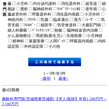
臓
小児科
内分泌代謝科
消化器外科
超音波
細
専
胞診
透析
脳神経外科
ﾘﾊﾋﾞﾘﾃｰｼｮﾝ科
老年病
心
門
臓血管外科
呼吸器外科
消化器内視鏡
小児外科
医
神経内科
ﾘｳﾏﾁ
乳腺
臨床遺伝
漢方
ﾚｰｻﾞｰ
気
管支鏡
ｱﾚﾙｷﾞｰ
核医学
気管食道科
大腸肛門病
婦人科腫瘍
ﾍﾟｲﾝｸﾘﾆｯｸ
熱傷
脳神経血管内治療
がん薬物療法
周産期(新生児)
生殖医療
小児神経
精神科
家庭医療
人間ﾄﾞｯｸ
呼吸器内視鏡
内科
認定医
外科認定医
その他
1～5件/全5件
<最初
1
最後>
週4日勤務
麻酔科専門医/茨城県東茨城郡/【求人/医師】年収1,200万円～
2,100万円