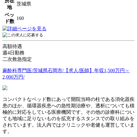
所在
茨城県
地
ベッ
160
ド数
高額待遇
週4日勤務
二次救急指定
麻酔科専門医/茨城県石岡市/【求人/医師】年収1,500万円～
2,000万円/
コンパクトなベッド数にあって開院当時の柱である消化器疾
患のほか、循環器疾患への急性期治療や、透析についても積
極的に対応をしている医療機関です。その他の診療科につい
ても地域に足りないものを拡充するスタンスでの取り組みを
されています。法人内ではクリニックや老健も運営していま
す。