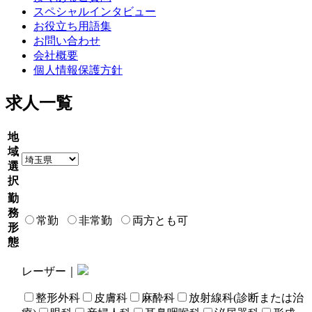
スペシャルインタビュー
お役立ち用語集
お問い合わせ
会社概要
個人情報保護方針
求人一覧
地
域
選
択
勤
務
常勤
非常勤
両方とも可
形
態
レーザー｜
整形外科
皮膚科
麻酔科
放射線科(診断または治