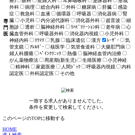
療)
眼科
産婦人科
耳鼻咽喉科
泌尿器科
形成
外科
病理
総合内科
外科
糖尿病
肝臓
感染
症
救急科
血液
循環器
呼吸器
消化器病
腎
臓
小児科
内分泌代謝科
消化器外科
超音波
細
専
胞診
透析
脳神経外科
ﾘﾊﾋﾞﾘﾃｰｼｮﾝ科
老年病
心
門
臓血管外科
呼吸器外科
消化器内視鏡
小児外科
医
神経内科
ﾘｳﾏﾁ
乳腺
臨床遺伝
漢方
ﾚｰｻﾞｰ
気
管支鏡
ｱﾚﾙｷﾞｰ
核医学
気管食道科
大腸肛門病
婦人科腫瘍
ﾍﾟｲﾝｸﾘﾆｯｸ
熱傷
脳神経血管内治療
がん薬物療法
周産期(新生児)
生殖医療
小児神経
精神科
家庭医療
人間ﾄﾞｯｸ
呼吸器内視鏡
内科
認定医
外科認定医
その他
一致する求人がありませんでした。
条件を変更して検索してください。
このページのTOPに移動する
HOME
求人検索