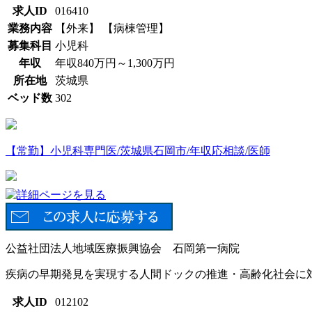
求人ID
016410
業務内容
【外来】 【病棟管理】
募集科目
小児科
年収
年収840万円～1,300万円
所在地
茨城県
ベッド数
302
【常勤】小児科専門医/茨城県石岡市/年収応相談/医師
公益社団法人地域医療振興協会 石岡第一病院
疾病の早期発見を実現する人間ドックの推進・高齢化社会に
求人ID
012102