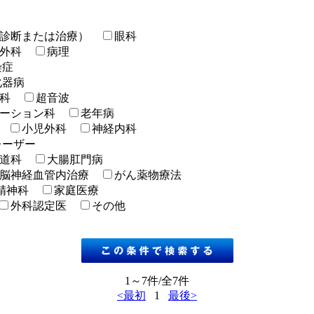
診断または治療）
眼科
外科
病理
染症
化器病
科
超音波
ーション科
老年病
小児外科
神経内科
レーザー
道科
大腸肛門病
脳神経血管内治療
がん薬物療法
精神科
家庭医療
外科認定医
その他
1～7件/全7件
<最初
1
最後>