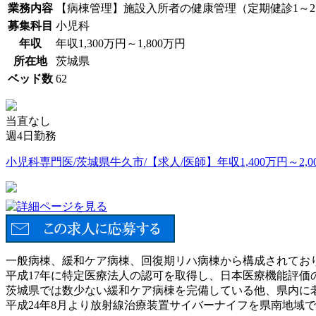
業務内容
【病棟管理】施設入所者の健康管理（定期健診1～2
募集科目
小児科
年収
年収1,300万円～1,800万円
所在地
茨城県
ベッド数
62
当直なし
週4日勤務
小児科専門医/茨城県牛久市/【求人/医師】年収1,400万円～2,0
一般病棟、緩和ケア病棟、回復期リハ病棟から構成されてお
平成17年に特定医療法人の認可を取得し、日本医療機能評価
茨城県では数少ない緩和ケア病棟を完備している他、県内に
平成24年8月より放射線治療装置サイバーナイフを県南地域