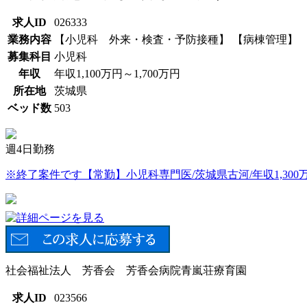
求人ID
026333
業務内容
【小児科 外来・検査・予防接種】 【病棟管理】 
募集科目
小児科
年収
年収1,100万円～1,700万円
所在地
茨城県
ベッド数
503
週4日勤務
※終了案件です【常勤】小児科専門医/茨城県古河/年収1,300万円
社会福祉法人 芳香会 芳香会病院青嵐荘療育園
求人ID
023566