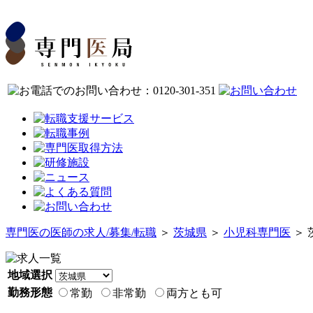
専門医の医師の求人/募集/転職
＞
茨城県
＞
小児科専門医
＞ 
地域選択
勤務形態
常勤
非常勤
両方とも可