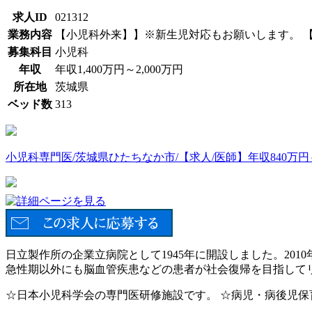
求人ID
021312
業務内容
【小児科外来】】※新生児対応もお願いします。 
募集科目
小児科
年収
年収1,400万円～2,000万円
所在地
茨城県
ベッド数
313
小児科専門医/茨城県ひたちなか市/【求人/医師】年収840万円～1
日立製作所の企業立病院として1945年に開設しました。20
急性期以外にも脳血管疾患などの患者が社会復帰を目指して
☆日本小児科学会の専門医研修施設です。 ☆病児・病後児保