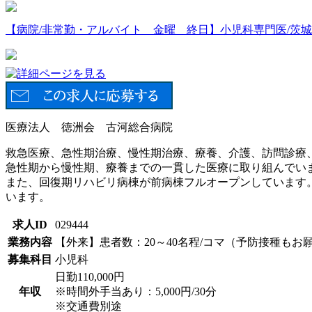
【病院/非常勤・アルバイト 金曜 終日】小児科専門医/茨城県古河
医療法人 徳洲会 古河総合病院
救急医療、急性期治療、慢性期治療、療養、介護、訪問診療
急性期から慢性期、療養までの一貫した医療に取り組んでい
また、回復期リハビリ病棟が前病棟フルオープンしています
います。
求人ID
029444
業務内容
【外来】患者数：20～40名程/コマ（予防接種もお
募集科目
小児科
日勤110,000円
年収
※時間外手当あり：5,000円/30分
※交通費別途