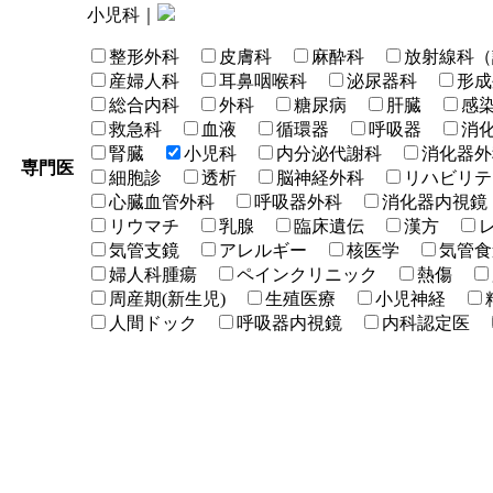
小児科｜
整形外科
皮膚科
麻酔科
放射線科（
産婦人科
耳鼻咽喉科
泌尿器科
形成
総合内科
外科
糖尿病
肝臓
感
救急科
血液
循環器
呼吸器
消
腎臓
小児科
内分泌代謝科
消化器外
専門医
細胞診
透析
脳神経外科
リハビリテ
心臓血管外科
呼吸器外科
消化器内視鏡
リウマチ
乳腺
臨床遺伝
漢方
気管支鏡
アレルギー
核医学
気管食
婦人科腫瘍
ペインクリニック
熱傷
周産期(新生児)
生殖医療
小児神経
人間ドック
呼吸器内視鏡
内科認定医