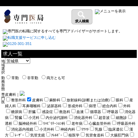
求人一覧
地
域
選
択
勤
常勤
非常勤
両方とも可
務
形
態
専
皮膚科｜
門
整形外科
皮膚科
麻酔科
放射線科(診断または治療)
眼科
産
医
婦人科
耳鼻咽喉科
泌尿器科
形成外科
病理
総合内科
外科
糖尿病
肝臓
感染症
救急科
血液
循環器
呼吸器
消化器
病
腎臓
小児科
内分泌代謝科
消化器外科
超音波
細胞診
透析
脳神経外科
ﾘﾊﾋﾞﾘﾃｰｼｮﾝ科
老年病
心臓血管外科
呼吸器外科
消化器内視鏡
小児外科
神経内科
ﾘｳﾏﾁ
乳腺
臨床遺伝
漢
方
ﾚｰｻﾞｰ
気管支鏡
ｱﾚﾙｷﾞｰ
核医学
気管食道科
大腸肛門病