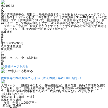
求
019342
人
ID
業
☆訪問診療中心、曜日により外来担当するコマがあるといったイメージです☆
務
【外来】1コマ～応相談 10名前後／コマ 【訪問診療】30～40名前後（1～2施
内
設）/コマ 【訪問診療について】 看護師同行（看護師同行できないときは、ド
容
ライバーとして職員が同行します） 法人内事業所を中心に、施設訪問（グルー
プホーム・サ高住・特養）となります カルテがすでにある方が中心です 居宅は
あっても0～1件/コマ程度です カルテ：紙カルテ
募
皮膚科
集
科
目
年
1コマ35,000円
収
※交通費別途
所
茨城県
在
地
勤
火、水、木、金 (非常勤)
務
日
皮膚科専門医/茨城県つくば市/【求人/医師】年収1,000万円～/
人間ドック、一般健診をはじめ、各種健康教室、健康増進、疾病予防活動を展開
しており、更に、救急医療の実施に至るまで、地域医療への積極的参加によっ
て、地域の皆様の健康保持のために、総合的な取組みを行っております。
求人ID
026619
業務内容
【皮膚科 外来】
募集科目
皮膚科
年収
年収：1,000万円～
所在地
茨城県