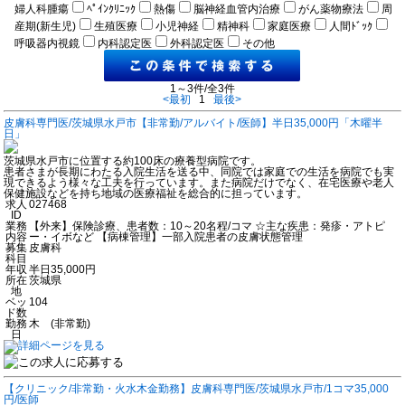
婦人科腫瘍
ﾍﾟｲﾝｸﾘﾆｯｸ
熱傷
脳神経血管内治療
がん薬物療法
周
産期(新生児)
生殖医療
小児神経
精神科
家庭医療
人間ﾄﾞｯｸ
呼吸器内視鏡
内科認定医
外科認定医
その他
1～3件/全3件
<最初
1
最後>
皮膚科専門医/茨城県水戸市【非常勤/アルバイト/医師】半日35,000円「木曜半
日」
茨城県水戸市に位置する約100床の療養型病院です。
患者さまが長期にわたる入院生活を送る中、同院では家庭での生活を病院でも実
現できるよう様々な工夫を行っています。また病院だけでなく、在宅医療や老人
保健施設などを持ち地域の医療福祉を総合的に担っています。
求人
027468
ID
業務
【外来】保険診療、患者数：10～20名程/コマ ☆主な疾患：発疹・アトピ
内容
ー・イボなど 【病棟管理】一部入院患者の皮膚状態管理
募集
皮膚科
科目
年収
半日35,000円
所在
茨城県
地
ベッ
104
ド数
勤務
木 (非常勤)
日
【クリニック/非常勤・火水木金勤務】皮膚科専門医/茨城県水戸市/1コマ35,000
円/医師