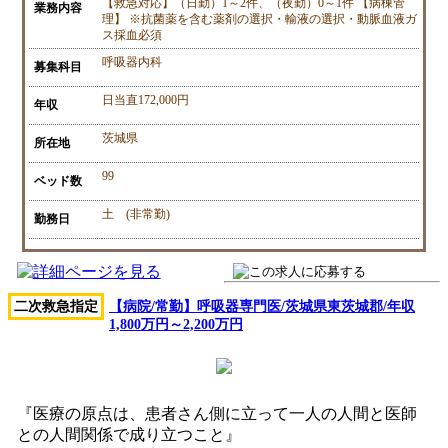
【救急対応】（日勤）1～2件、（夜勤）0～1件 【病棟管
業務内容
理】 ※抗菌薬を含む薬剤の選択・輸液の選択・動脈血液ガ
ス採血必須
呼吸器内科
募集科目
日当直172,000円
年収
茨城県
所在地
99
ベッド数
土 (非常勤)
勤務日
二次救急指定
【病院/常勤】呼吸器専門医/茨城県東茨城郡/年収
1,800万円～2,200万円
『医療の原点は、患者さん側に立って一人の人間と医師
との人間関係で成り立つこと』