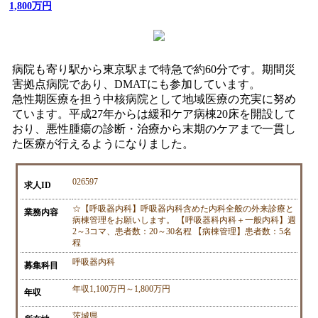
1,800万円
病院も寄り駅から東京駅まで特急で約60分です。期間災
害拠点病院であり、DMATにも参加しています。
急性期医療を担う中核病院として地域医療の充実に努め
ています。平成27年からは緩和ケア病棟20床を開設して
おり、悪性腫瘍の診断・治療から末期のケアまで一貫し
た医療が行えるようになりました。
026597
求人ID
☆【呼吸器内科】呼吸器内科含めた内科全般の外来診療と
業務内容
病棟管理をお願いします。 【呼吸器科内科＋一般内科】週
2～3コマ、患者数：20～30名程 【病棟管理】患者数：5名
程
呼吸器内科
募集科目
年収1,100万円～1,800万円
年収
茨城県