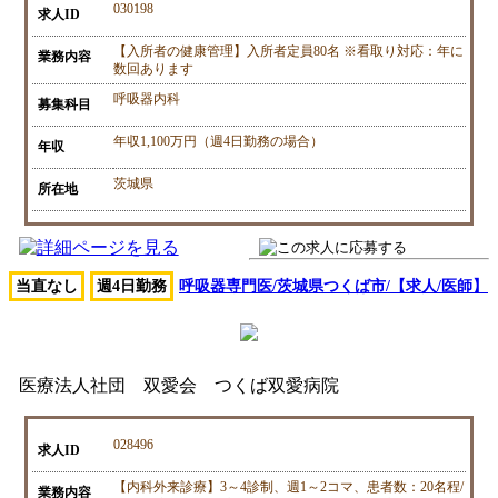
030198
求人ID
【入所者の健康管理】入所者定員80名 ※看取り対応：年に
業務内容
数回あります
呼吸器内科
募集科目
年収1,100万円（週4日勤務の場合）
年収
茨城県
所在地
当直なし
週4日勤務
呼吸器専門医/茨城県つくば市/【求人/医師】
医療法人社団 双愛会 つくば双愛病院
028496
求人ID
【内科外来診療】3～4診制、週1～2コマ、患者数：20名程/
業務内容