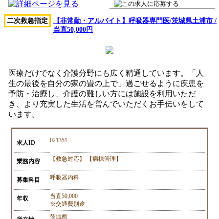
二次救急指定
【非常勤・アルバイト】呼吸器専門医/茨城県土浦市 /
当直50,000円
医療だけでなく介護分野にも広く精通しています。「人
生の最後を自分の家の畳の上で」過ごせるように疾患を
予防・治療し、介護の難しい方には施設を利用いただ
き、より充実した生活を営んでいただくお手伝いをして
います。
021351
求人ID
【救急対応】 【病棟管理】
業務内容
呼吸器内科
募集科目
当直50,000
年収
※交通費別途
茨城県