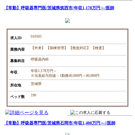
【常勤】呼吸器専門医/茨城県筑西市/年収1,178万円～/医師
010505
求人ID
【外来】 【病棟管理】 【救急対応】 【検査】
業務内容
呼吸器内科
募集科目
年収1,178万円～
年収
※当直給与別途：1勤務40,000円～80,000円
茨城県
所在地
199
ベッド数
【常勤】呼吸器専門医/茨城県石岡市/年収1,400万円～//医師