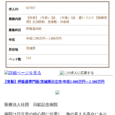
017957
求人ID
【外来】（午前）2診、（午後）1診、週3～5コマ 【病棟管
業務内容
理】主治医制、患者数：20名程
呼吸器内科
募集科目
年収1,500万円～1,800万円
年収
茨城県
所在地
114
ベッド数
【常勤】呼吸器専門医/茨城県日立市/年収1,000万円～2,300万円
医療法人社団 日鉱記念病院
病院は日立市の中心部に位置し、海の見える高台にあり