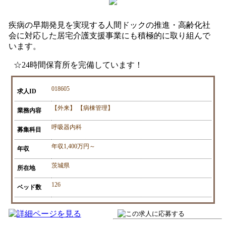
疾病の早期発見を実現する人間ドックの推進・高齢化社
会に対応した居宅介護支援事業にも積極的に取り組んで
います。
☆24時間保育所を完備しています！
018605
求人ID
【外来】 【病棟管理】
業務内容
呼吸器内科
募集科目
年収1,400万円～
年収
茨城県
所在地
126
ベッド数