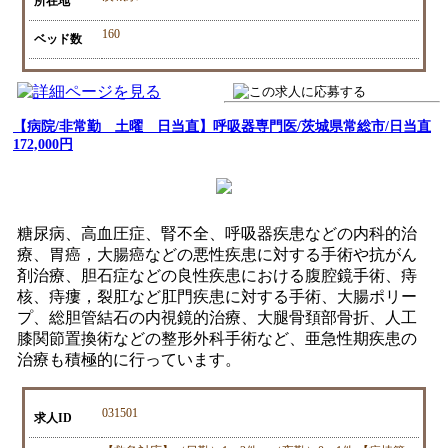
所在地
160
ベッド数
【病院/非常勤 土曜 日当直】呼吸器専門医/茨城県常総市/日当直
172,000円
糖尿病、高血圧症、腎不全、呼吸器疾患などの内科的治
療、胃癌，大腸癌などの悪性疾患に対する手術や抗がん
剤治療、胆石症などの良性疾患における腹腔鏡手術、痔
核、痔瘻，裂肛など肛門疾患に対する手術、大腸ポリー
プ、総胆管結石の内視鏡的治療、大腿骨頚部骨折、人工
膝関節置換術などの整形外科手術など、亜急性期疾患の
治療も積極的に行っています。
031501
求人ID