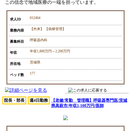
この信念で地域医療の一端を担っています。
012464
求人ID
【外来】 【病棟管理】
業務内容
呼吸器内科
募集科目
年収1,800万円～2,200万円
年収
茨城県
所在地
177
ベッド数
院長・部長
週4日勤務
【老健/常勤 管理職】呼吸器専門医/茨城
県高萩市/年収1,100万円/医師