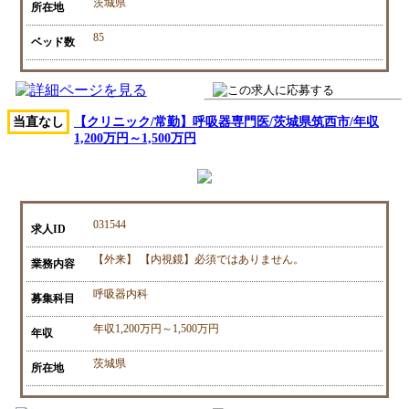
茨城県
所在地
85
ベッド数
当直なし
【クリニック/常勤】呼吸器専門医/茨城県筑西市/年収
1,200万円～1,500万円
031544
求人ID
【外来】 【内視鏡】必須ではありません。
業務内容
呼吸器内科
募集科目
年収1,200万円～1,500万円
年収
茨城県
所在地