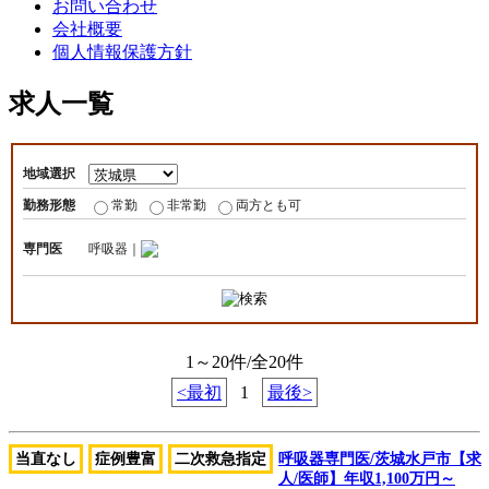
お問い合わせ
会社概要
個人情報保護方針
求人一覧
地域選択
勤務形態
常勤
非常勤
両方とも可
専門医
呼吸器｜
1～20件/全20件
<最初
1
最後>
当直なし
症例豊富
二次救急指定
呼吸器専門医/茨城水戸市【求
人/医師】年収1,100万円～