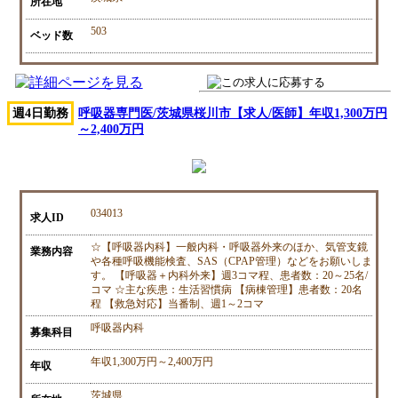
所在地
503
ベッド数
週4日勤務
呼吸器専門医/茨城県桜川市【求人/医師】年収1,300万円
～2,400万円
034013
求人ID
☆【呼吸器内科】一般内科・呼吸器外来のほか、気管支鏡
業務内容
や各種呼吸機能検査、SAS（CPAP管理）などをお願いしま
す。 【呼吸器＋内科外来】週3コマ程、患者数：20～25名/
コマ ☆主な疾患：生活習慣病 【病棟管理】患者数：20名
程 【救急対応】当番制、週1～2コマ
呼吸器内科
募集科目
年収1,300万円～2,400万円
年収
茨城県