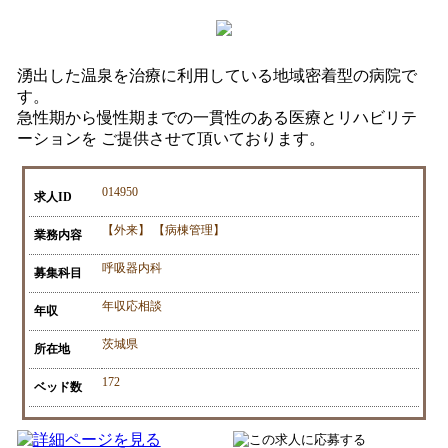
湧出した温泉を治療に利用している地域密着型の病院で
す。
急性期から慢性期までの一貫性のある医療とリハビリテ
ーションを ご提供させて頂いております。
014950
求人ID
【外来】 【病棟管理】
業務内容
呼吸器内科
募集科目
年収応相談
年収
茨城県
所在地
172
ベッド数