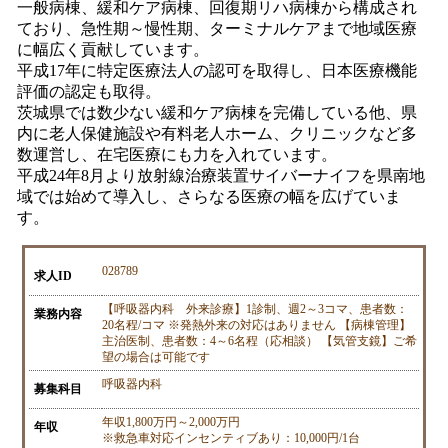
一般病棟、緩和ケア病棟、回復期リハ病棟から構成され
ており、急性期～慢性期、ターミナルケアまで地域医療
に幅広く貢献しています。
平成17年に特定医療法人の認可を取得し、日本医療機能
評価の認定も取得。
茨城県では数少ない緩和ケア病棟を完備している他、県
内に老人保健施設や有料老人ホーム、クリニックなど多
数運営し、在宅医療にも力を入れています。
平成24年8月より放射線治療装置サイバーナイフを県南地
域では始めて導入し、さらなる医療の幅を広げていま
す。
028789
求人ID
【呼吸器内科 外来診療】1診制、週2～3コマ、患者数：
業務内容
20名程/コマ ※発熱外来の対応はありません 【病棟管理】
主治医制、患者数：4～6名程（応相談） 【気管支鏡】ご希
望の場合は可能です
呼吸器内科
募集科目
年収1,800万円～2,000万円
年収
※救急車対応インセンティブあり：10,000円/1台