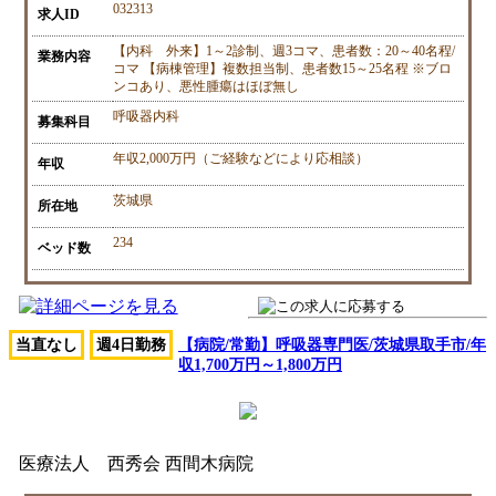
032313
求人ID
【内科 外来】1～2診制、週3コマ、患者数：20～40名程/
業務内容
コマ 【病棟管理】複数担当制、患者数15～25名程 ※ブロ
ンコあり、悪性腫瘍はほぼ無し
呼吸器内科
募集科目
年収2,000万円（ご経験などにより応相談）
年収
茨城県
所在地
234
ベッド数
当直なし
週4日勤務
【病院/常勤】呼吸器専門医/茨城県取手市/年
収1,700万円～1,800万円
医療法人 西秀会 西間木病院