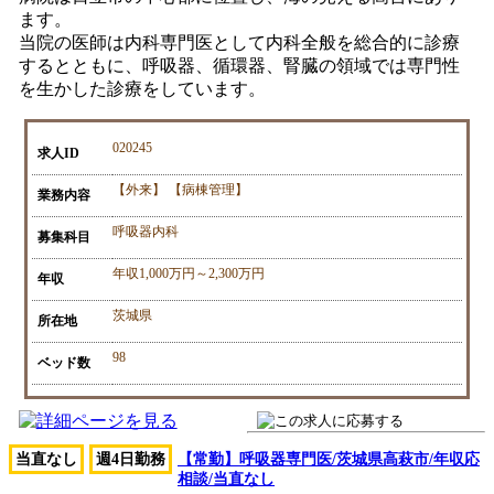
ます。
当院の医師は内科専門医として内科全般を総合的に診療
するとともに、呼吸器、循環器、腎臓の領域では専門性
を生かした診療をしています。
020245
求人ID
【外来】 【病棟管理】
業務内容
呼吸器内科
募集科目
年収1,000万円～2,300万円
年収
茨城県
所在地
98
ベッド数
当直なし
週4日勤務
【常勤】呼吸器専門医/茨城県高萩市/年収応
相談/当直なし