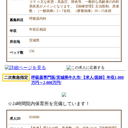
コマ ☆主な疾患：高血圧、肺炎等、一般的な高齢者の内科
系疾患がメインとなります。 【病棟管理】主治医制、患者
数：（一般病棟）2～7名程、（療養病棟）10～15名程
呼吸器内科
募集科目
年収応相談
年収
茨城県
所在地
156
ベッド数
二次救急指定
呼吸器専門医/茨城県牛久市/【求人/医師】年収1,000
万円～2,000万円/
☆24時間院内保育所を完備しています！
016686
求人ID
【外来】週3コマ程、患者数：30～40名/コマ 【病棟管理】