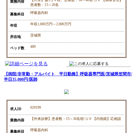
業務内容
患者数：15～20名
呼吸器内科
募集科目
年収1,000万円～2,000万円
年収
茨城県
所在地
489
ベッド数
【病院/非常勤・アルバイト 平日勤務】呼吸器専門医/茨城県笠間市/
半日35,000円/医師
029199
求人ID
【外来診療】患者数：15～30名程/コマ 【内視鏡】応相談
業務内容
呼吸器内科
募集科目