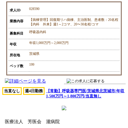
028590
求人ID
【病棟管理】回復期リハ病棟、主治医制、患者数：20名程
業務内容
【内科 外来】週1～2コマ、20〜30名程/コマ
呼吸器内科
募集科目
年収1,000万円～2,000万円
年収
茨城県
所在地
199
ベッド数
当直なし
週4日勤務
【常勤】呼吸器専門医/茨城県北茨城市/年収
1,500万円～1,800万円/当直無し
医療法人 芳医会 瀧病院