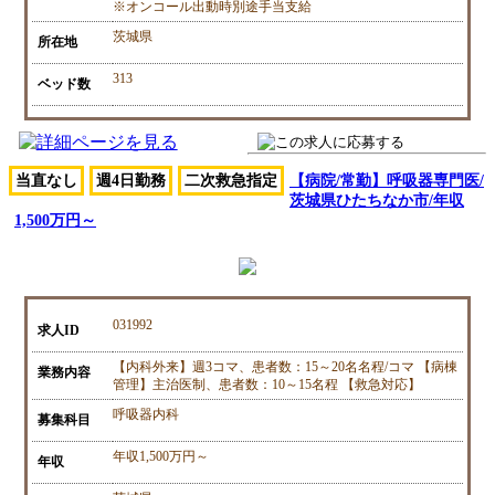
※オンコール出動時別途手当支給
茨城県
所在地
313
ベッド数
当直なし
週4日勤務
二次救急指定
【病院/常勤】呼吸器専門医/
茨城県ひたちなか市/年収
1,500万円～
031992
求人ID
【内科外来】週3コマ、患者数：15～20名名程/コマ 【病棟
業務内容
管理】主治医制、患者数：10～15名程 【救急対応】
呼吸器内科
募集科目
年収1,500万円～
年収