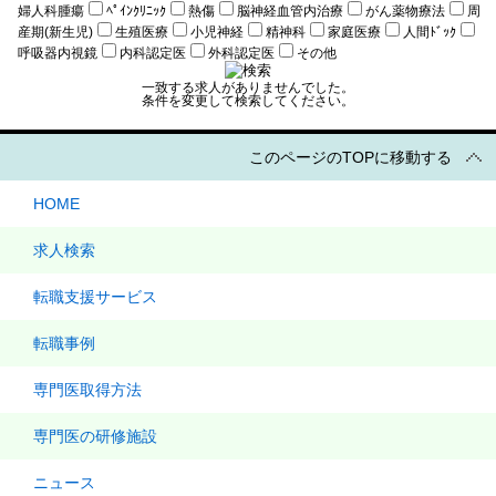
婦人科腫瘍
ﾍﾟｲﾝｸﾘﾆｯｸ
熱傷
脳神経血管内治療
がん薬物療法
周
産期(新生児)
生殖医療
小児神経
精神科
家庭医療
人間ﾄﾞｯｸ
呼吸器内視鏡
内科認定医
外科認定医
その他
一致する求人がありませんでした。
条件を変更して検索してください。
このページのTOPに移動する
HOME
求人検索
転職支援サービス
転職事例
専門医取得方法
専門医の研修施設
ニュース