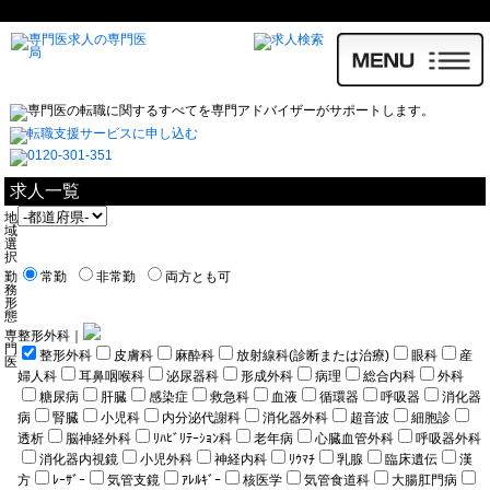
求人一覧
地
域
選
択
勤
常勤
非常勤
両方とも可
務
形
態
専
整形外科｜
門
整形外科
皮膚科
麻酔科
放射線科(診断または治療)
眼科
産
医
婦人科
耳鼻咽喉科
泌尿器科
形成外科
病理
総合内科
外科
糖尿病
肝臓
感染症
救急科
血液
循環器
呼吸器
消化器
病
腎臓
小児科
内分泌代謝科
消化器外科
超音波
細胞診
透析
脳神経外科
ﾘﾊﾋﾞﾘﾃｰｼｮﾝ科
老年病
心臓血管外科
呼吸器外科
消化器内視鏡
小児外科
神経内科
ﾘｳﾏﾁ
乳腺
臨床遺伝
漢
方
ﾚｰｻﾞｰ
気管支鏡
ｱﾚﾙｷﾞｰ
核医学
気管食道科
大腸肛門病