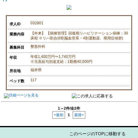
032801
求人ID
【外来】 【病棟管理】回復期リハビリテーション病棟：30
業務内容
床程 ※リハ割合(6割脳血管系・4割運動器、廃用症候群)
整形外科
募集科目
年収1,400万円〜1,740万円
年収
※当直給与別途支給：1勤務40,000円
福井県
所在地
117
ベッド数
1～2件/全2件
<最初
1
最後>
このページのTOPに移動する