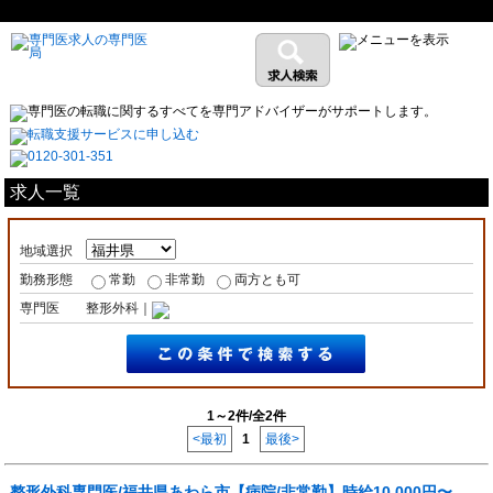
求人一覧
地域選択
勤務形態
常勤
非常勤
両方とも可
専門医
整形外科｜
1～2件/全2件
<最初
1
最後>
整形外科専門医/福井県あわら市【病院/非常勤】時給10,000円〜