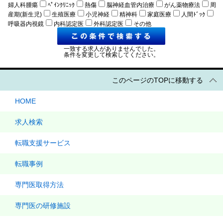
婦人科腫瘍
ﾍﾟｲﾝｸﾘﾆｯｸ
熱傷
脳神経血管内治療
がん薬物療法
周
産期(新生児)
生殖医療
小児神経
精神科
家庭医療
人間ﾄﾞｯｸ
呼吸器内視鏡
内科認定医
外科認定医
その他
一致する求人がありませんでした。
条件を変更して検索してください。
このページのTOPに移動する
HOME
求人検索
転職支援サービス
転職事例
専門医取得方法
専門医の研修施設