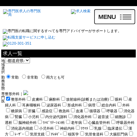
求人一覧
地
域
選
択
勤
常勤
非常勤
両方とも可
務
形
態
専
整形外科｜
門
整形外科
皮膚科
麻酔科
放射線科(診断または治療)
眼科
産
医
婦人科
耳鼻咽喉科
泌尿器科
形成外科
病理
総合内科
外科
糖尿病
肝臓
感染症
救急科
血液
循環器
呼吸器
消化器
病
腎臓
小児科
内分泌代謝科
消化器外科
超音波
細胞診
透析
脳神経外科
ﾘﾊﾋﾞﾘﾃｰｼｮﾝ科
老年病
心臓血管外科
呼吸器外科
消化器内視鏡
小児外科
神経内科
ﾘｳﾏﾁ
乳腺
臨床遺伝
漢
方
ﾚｰｻﾞｰ
気管支鏡
ｱﾚﾙｷﾞｰ
核医学
気管食道科
大腸肛門病