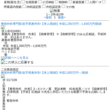
産期(新生児)
生殖医療
小児神経
精神科
家庭医療
人間ﾄﾞｯｸ
呼吸器内視鏡
内科認定医
外科認定医
その他
1～2件/全2件
<最初
1
最後>
整形外科専門医/岩手県奥州市/【求人/医師】年収1,260万円～1,836万円/医師
求人ID
024991
業務内
【整形外科 外来】 【病棟管理】 ※【病棟管理】のみも応相談。手術対
容
応はありません。
募集科
整形外科
目
年収
年収1,260万円～1,836万円
所在地
岩手県
ベッド
212
数
二次救急指定
整形外科専門医/岩手県奥州市/【求人/医師】年収1,800万円～/医師
求
017109
人
ID
業
【整形外科 外来】3～4コマ／週 受診者数 40名程度／コマ 【病棟管理】
務
15床程度 【手術】応相談 ※先生に対応いただける範囲で手術をお願いしま
内
す。
容
募
整形外科
集
科
目