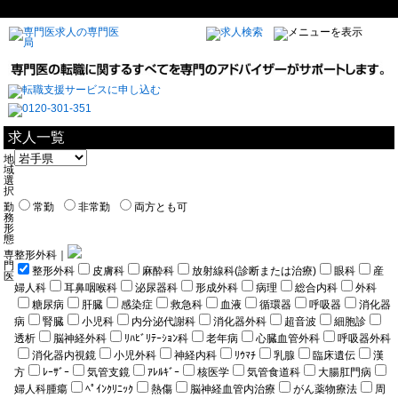
求人一覧
地
域
選
択
勤
常勤
非常勤
両方とも可
務
形
態
専
整形外科｜
門
整形外科
皮膚科
麻酔科
放射線科(診断または治療)
眼科
産
医
婦人科
耳鼻咽喉科
泌尿器科
形成外科
病理
総合内科
外科
糖尿病
肝臓
感染症
救急科
血液
循環器
呼吸器
消化器
病
腎臓
小児科
内分泌代謝科
消化器外科
超音波
細胞診
透析
脳神経外科
ﾘﾊﾋﾞﾘﾃｰｼｮﾝ科
老年病
心臓血管外科
呼吸器外科
消化器内視鏡
小児外科
神経内科
ﾘｳﾏﾁ
乳腺
臨床遺伝
漢
方
ﾚｰｻﾞｰ
気管支鏡
ｱﾚﾙｷﾞｰ
核医学
気管食道科
大腸肛門病
婦人科腫瘍
ﾍﾟｲﾝｸﾘﾆｯｸ
熱傷
脳神経血管内治療
がん薬物療法
周