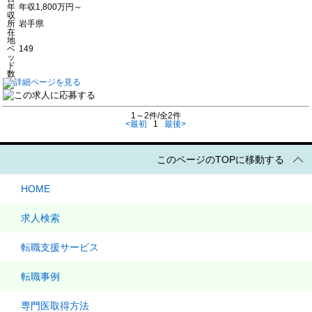
年
年収1,800万円～
収
所
岩手県
在
地
ベ
149
ッ
ド
数
1～2件/全2件
<最初
1
最後>
このページのTOPに移動する
HOME
求人検索
転職支援サービス
転職事例
専門医取得方法