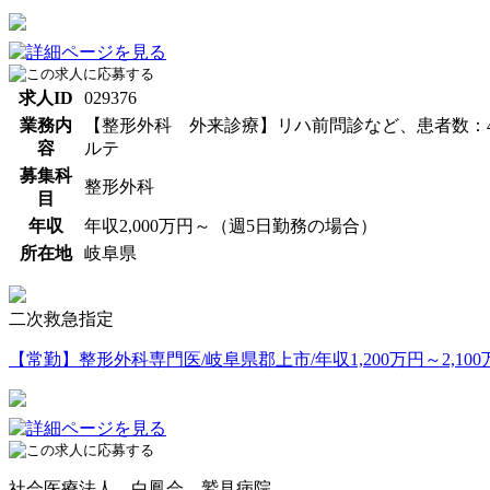
求人ID
029376
業務内
【整形外科 外来診療】リハ前問診など、患者数：40
容
ルテ
募集科
整形外科
目
年収
年収2,000万円～（週5日勤務の場合）
所在地
岐阜県
二次救急指定
【常勤】整形外科専門医/岐阜県郡上市/年収1,200万円～2,10
社会医療法人 白鳳会 鷲見病院