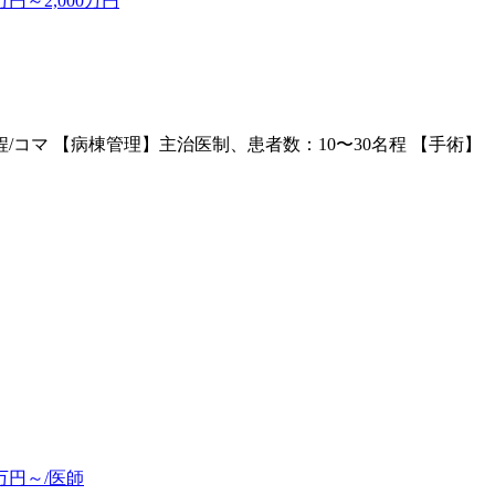
円～2,000万円
程/コマ 【病棟管理】主治医制、患者数：10〜30名程 【手術】
万円～/医師