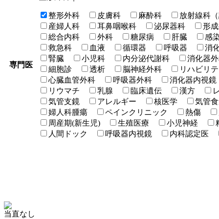
整形外科
皮膚科
麻酔科
放射線科（
産婦人科
耳鼻咽喉科
泌尿器科
形成
総合内科
外科
糖尿病
肝臓
感
救急科
血液
循環器
呼吸器
消
腎臓
小児科
内分泌代謝科
消化器外
専門医
細胞診
透析
脳神経外科
リハビリテ
心臓血管外科
呼吸器外科
消化器内視鏡
リウマチ
乳腺
臨床遺伝
漢方
気管支鏡
アレルギー
核医学
気管食
婦人科腫瘍
ペインクリニック
熱傷
周産期(新生児)
生殖医療
小児神経
人間ドック
呼吸器内視鏡
内科認定医
当直なし