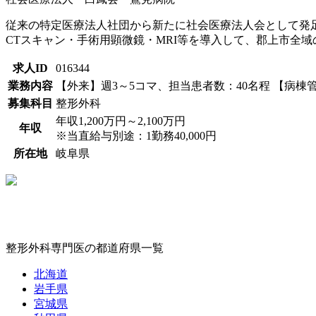
従来の特定医療法人社団から新たに社会医療法人会として発
CTスキャン・手術用顕微鏡・MRI等を導入して、郡上市全域
求人ID
016344
業務内容
【外来】週3～5コマ、担当患者数：40名程 【病棟管
募集科目
整形外科
年収1,200万円～2,100万円
年収
※当直給与別途：1勤務40,000円
所在地
岐阜県
整形外科専門医の都道府県一覧
北海道
岩手県
宮城県