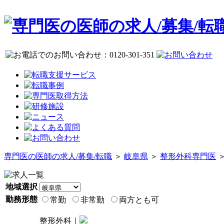
専門医の医師の求人/募集/転職
＞
岐阜県
＞
整形外科専門医
＞
地域選択
勤務形態
常勤
非常勤
両方とも可
整形外科｜