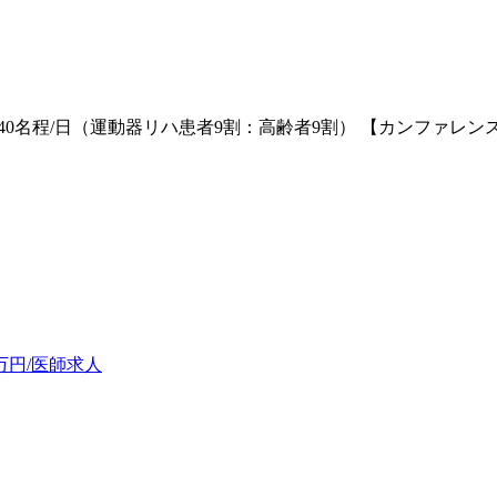
名程/日（運動器リハ患者9割：高齢者9割） 【カンファレンス
0万円/医師求人