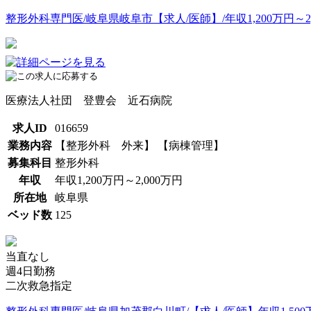
整形外科専門医/岐阜県岐阜市【求人/医師】/年収1,200万円～2,
医療法人社団 登豊会 近石病院
求人ID
016659
業務内容
【整形外科 外来】 【病棟管理】
募集科目
整形外科
年収
年収1,200万円～2,000万円
所在地
岐阜県
ベッド数
125
当直なし
週4日勤務
二次救急指定