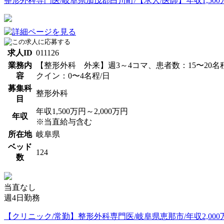
整形外科専門医/岐阜県加茂郡白川町/【求人/医師】年収1,500万
求人ID
011126
業務内
【整形外科 外来】週3～4コマ、患者数：15〜20名
容
クイン：0〜4名程/日
募集科
整形外科
目
年収1,500万円～2,000万円
年収
※当直給与含む
所在地
岐阜県
ベッド
124
数
当直なし
週4日勤務
【クリニック/常勤】整形外科専門医/岐阜県恵那市/年収2,000