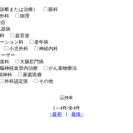
診断または治療）
眼科
外科
病理
染症
化器病
科
超音波
ーション科
老年病
小児外科
神経内科
レーザー
道科
大腸肛門病
脳神経血管内治療
がん薬物療法
精神科
家庭医療
外科認定医
その他
1～4件/全4件
<最初
1
最後>