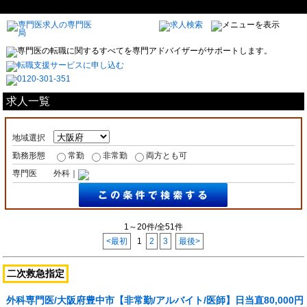
求人一覧
地域選択
勤務形態
常勤
非常勤
両方とも可
専門医
外科｜
1～20件/全51件
<最初
1
2
3
最後>
二次救急指定
外科専門医/大阪府豊中市【非常勤/アルバイト/医師】日当直80,000円