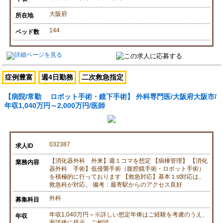
大阪府
所在地
144
ベッド数
症例豊富
週4日勤務
二次救急指定
【病院/常勤 ロボット手術・鏡下手術】 外科専門医/大阪府大阪市/
年収1,040万円～2,000万円/医師
032387
求人ID
【消化器外科 外来】週１コマを想定 【病棟管理】 【消化
業務内容
器外科 手術】低侵襲手術（腹腔鏡手術・ロボット手術）
を積極的に行っております 【救急対応】基本１st対応は、
救急科が対応。 備考：最寄駅からのアクセス良好
外科
募集科目
年収1,040万円～※詳しい想定年俸はご経験を考慮のうえ、
年収
面談後に提示、ご相談