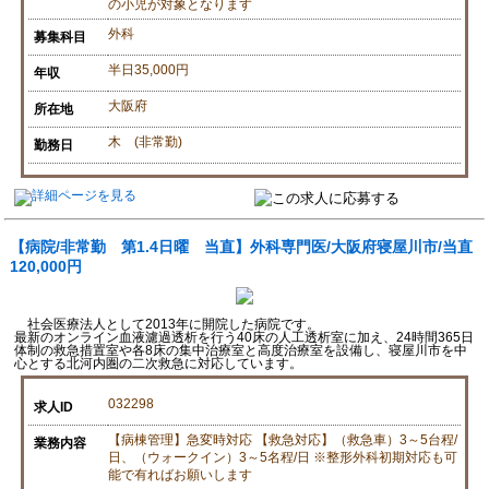
の小児が対象となります
外科
募集科目
半日35,000円
年収
大阪府
所在地
木 (非常勤)
勤務日
【病院/非常勤 第1.4日曜 当直】外科専門医/大阪府寝屋川市/当直
120,000円
社会医療法人として2013年に開院した病院です。
最新のオンライン血液濾過透析を行う40床の人工透析室に加え、24時間365日
体制の救急措置室や各8床の集中治療室と高度治療室を設備し、寝屋川市を中
心とする北河内圏の二次救急に対応しています。
032298
求人ID
【病棟管理】急変時対応 【救急対応】（救急車）3～5台程/
業務内容
日、（ウォークイン）3～5名程/日 ※整形外科初期対応も可
能で有ればお願いします