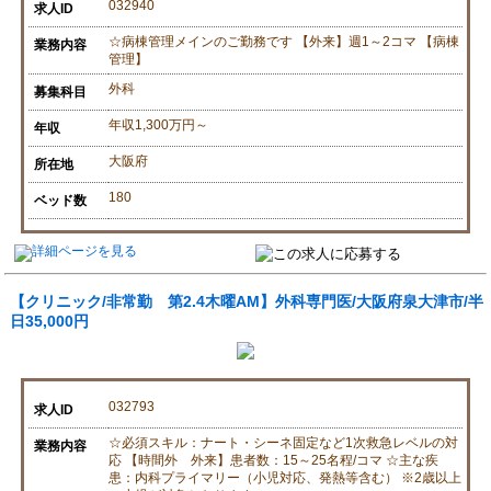
032940
求人ID
☆病棟管理メインのご勤務です 【外来】週1～2コマ 【病棟
業務内容
管理】
外科
募集科目
年収1,300万円～
年収
大阪府
所在地
180
ベッド数
【クリニック/非常勤 第2.4木曜AM】外科専門医/大阪府泉大津市/半
日35,000円
032793
求人ID
☆必須スキル：ナート・シーネ固定など1次救急レベルの対
業務内容
応 【時間外 外来】患者数：15～25名程/コマ ☆主な疾
患：内科プライマリー（小児対応、発熱等含む） ※2歳以上