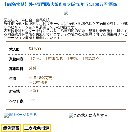
【病院/常勤】外科専門医/大阪府東大阪市/年収1,800万円/医師
医療法人 寿山会 喜馬病院
急性期病棟・回復期リハビリテーション病棟・地域包括ケア病棟を有し、地域
リハビリテーションを展開している病院です。
内視鏡外科センターを設けており、治療期間の短縮、早期社会復帰を可能にす
る内視鏡外科手術を実施しています。その後の在宅復帰に向けた回復期リハビ
リテーション病棟も稼働しています。
027633
求人ID
【外来】 【病棟管理】 【手術】 【救急対応】
業務内容
外科
募集科目
年収1,800万円～
年収
※10年標準
大阪府
所在地
123
ベッド数
症例豊富
二次救急指定