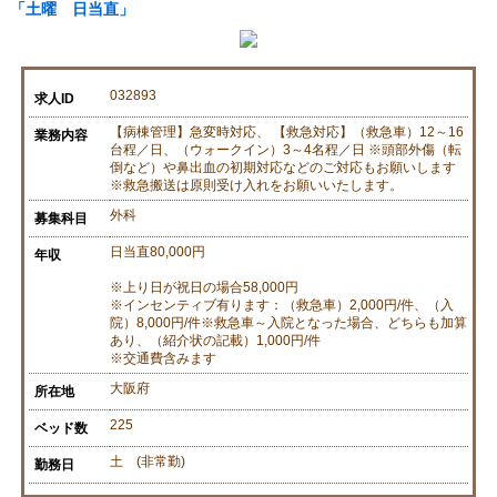
「土曜 日当直」
032893
求人ID
【病棟管理】急変時対応、 【救急対応】（救急車）12～16
業務内容
台程／日、（ウォークイン）3～4名程／日 ※頭部外傷（転
倒など）や鼻出血の初期対応などのご対応もお願いします
※救急搬送は原則受け入れをお願いいたします。
外科
募集科目
日当直80,000円
年収
※上り日が祝日の場合58,000円
※インセンティブ有ります：（救急車）2,000円/件、（入
院）8,000円/件※救急車～入院となった場合、どちらも加算
あり、（紹介状の記載）1,000円/件
※交通費含みます
大阪府
所在地
225
ベッド数
土 (非常勤)
勤務日