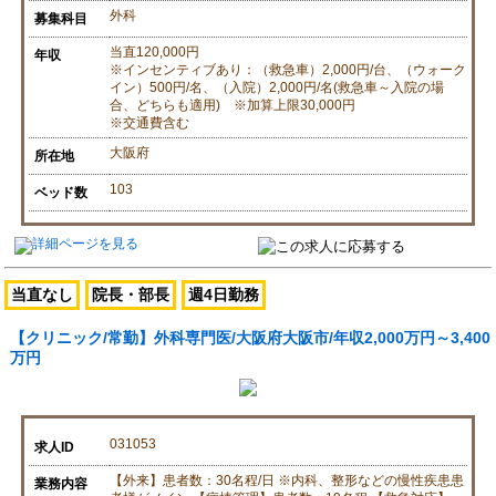
外科
募集科目
当直120,000円
年収
※インセンティブあり：（救急車）2,000円/台、（ウォーク
イン）500円/名、（入院）2,000円/名(救急車～入院の場
合、どちらも適用) ※加算上限30,000円
※交通費含む
大阪府
所在地
103
ベッド数
当直なし
院長・部長
週4日勤務
【クリニック/常勤】外科専門医/大阪府大阪市/年収2,000万円～3,400
万円
031053
求人ID
【外来】患者数：30名程/日 ※内科、整形などの慢性疾患患
業務内容