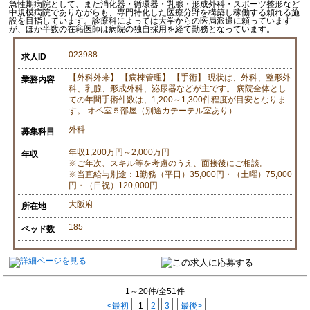
急性期病院として、また消化器・循環器・乳腺・形成外科・スポーツ整形など
中規模病院でありながらも、専門特化した医療分野を構築し稼働する頼れる施
設を目指しています。診療科によっては大学からの医局派遣に頼っています
が、ほか半数の在籍医師は病院の独自採用を経て勤務となっています。
023988
求人ID
【外科外来】 【病棟管理】 【手術】 現状は、外科、整形外
業務内容
科、乳腺、形成外科、泌尿器などが主です。 病院全体とし
ての年間手術件数は、1,200～1,300件程度が目安となりま
す。 オペ室５部屋（別途カテーテル室あり）
外科
募集科目
年収1,200万円～2,000万円
年収
※ご年次、スキル等を考慮のうえ、面接後にご相談。
※当直給与別途：1勤務（平日）35,000円・（土曜）75,000
円・（日祝）120,000円
大阪府
所在地
185
ベッド数
1～20件/全51件
<最初
1
2
3
最後>