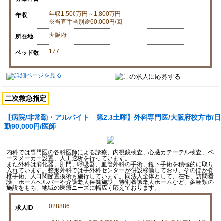
年収1,500万円～1,800万円
年収
※当直手当別途60,000円/回
大阪府
所在地
177
ベッド数
二次救急指定
【病院/非常勤・アルバイト 第2.3土曜】外科専門医/大阪府枚方市/日
勤90,000円/医師
内科では専門医の各科医師による診療、内視鏡検査、心臓カテーテル検査、ペ
ースメーカー設置、人工透析を行っています。
また外科は消化器、肛門、呼吸器、血管外科の手術、鏡下手術を積極的に取り
入れています。整形外科では手外科センターが併設稼働しており、そのほか脊
椎手術、人口関節置換術も施行しています。同法人全体として、在宅、訪問看
護、ホームヘルパーや介護老人保健施設、特別養護老人ホームなど、多種類の
施設をもち、地域の医療ニーズに幅広く応えております。
028886
求人ID