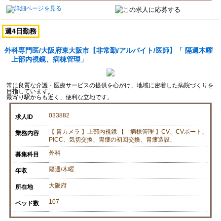
週4日勤務
外科専門医/大阪府東大阪市【非常勤/アルバイト/医師】「 隔週木曜
上部内視鏡、病棟管理」
常に良質な介護・医療サービスの提供を心がけ、地域に密着した病院づくりを
目指しています。
最寄り駅からも近く、便利な立地です。
033882
求人ID
【 胃カメラ 】上部内視鏡 【 病棟管理 】CV、CVポート、
業務内容
PICC、気切交換、胃瘻の初回交換、胃瘻造設、
外科
募集科目
隔週/木曜
年収
大阪府
所在地
107
ベッド数