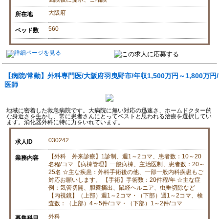
大阪府
所在地
560
ベッド数
【病院/常勤】外科専門医/大阪府羽曳野市/年収1,500万円～1,800万円/
医師
地域に密着した救急病院です。大病院に無い対応の迅速さ、ホームドクター的
な身近さを生かし、常に患者さんにとってベストと思われる治療を選択してい
ます。消化器外科に特に力をいれています。
030242
求人ID
【外科 外来診療】1診制、週1～2コマ、患者数：10～20
業務内容
名程/コマ 【病棟管理】一般病棟、主治医制、患者数：20～
25名 ☆主な疾患：外科手術後の他、一部一般内科疾患もご
対応お願いします。 【手術】手術数：20件程/年 ☆主な症
例：気管切開、胆嚢摘出、鼠経ヘルニア、虫垂切除など
【内視鏡】（上部）週1～2コマ・（下部）週1～2コマ、検
査数：（上部）4～5件/コマ・（下部）1～2件/コマ
外科
募集科目