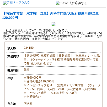
【病院/非常勤 水木曜 当直】外科専門医/大阪府寝屋川市/当直
120,000円
社会医療法人として2013年に開院した病院です。
最新のオンライン血液濾過透析を行う40床の人工透析室に加え、24時間365日
体制の救急措置室や各8床の集中治療室と高度治療室を設備し、寝屋川市を中
心とする北河内圏の二次救急に対応しています。
034150
求人ID
【病棟管理】急変時対応 【救急対応】（救急車）1～4台程/
業務内容
日、（ウォークイン）5名程/日 ※整形外科初期対応も可能
で有ればお願いします
外科
募集科目
当直60,000円
年収
※祝日の場合120,000円
※インセンティブあり：（救急車）2,000円/台、（ウォーク
イン）500円/名、（入院）2,000円/名(救急車～入院の場
合、どちらも適用) ※加算上限30,000円
※交通費含む
大阪府
所在地