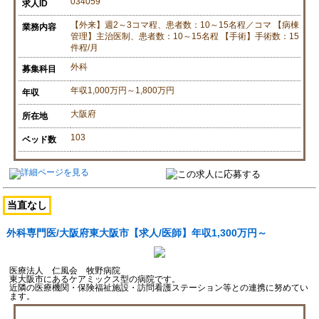
034059
求人ID
【外来】週2～3コマ程、患者数：10～15名程／コマ 【病棟
業務内容
管理】主治医制、患者数：10～15名程 【手術】手術数：15
件程/月
外科
募集科目
年収1,000万円～1,800万円
年収
大阪府
所在地
103
ベッド数
当直なし
外科専門医/大阪府東大阪市【求人/医師】年収1,300万円～
医療法人 仁風会 牧野病院
東大阪市にあるケアミックス型の病院です。
近隣の医療機関・保険福祉施設・訪問看護ステーション等との連携に努めてい
ます。