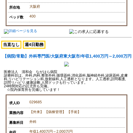
大阪府
所在地
400
ベッド数
当直なし
週4日勤務
【病院/常勤】外科専門医/大阪府東大阪市/年収1,400万円～2,000万円
医療法人 清和会 ながはら病院
診療科目は、外科,内科,整形外科,循環器科,消化器科,脳神経外科,泌尿器科,皮膚
科,リハビリテーション科,放射線科,人工透析となります。人工透析,訪問看護,
訪問リハビリ,健康診断,人間ドックも行っています。
24時間対応の託児所も完備。
☆院内保育所を完備しています！
029685
求人ID
【外来】 【病棟管理】 【手術】
業務内容
外科
募集科目
年収1,400万円～2,000万円
年収