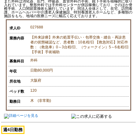
また外科は消化器、肛門、呼吸器、血管外科の手術、鏡下手術を積極的に取り
入れています。整形外科では手外科センターが併設稼働しており、そのほか脊
椎手術、人口関節置換術も施行しています。同法人全体として、在宅、訪問看
護、ホームヘルパーや介護老人保健施設、特別養護老人ホームなど、多種類の
施設をもち、地域の医療ニーズに幅広く応えております。
027688
求人ID
【外来診療】外来の処置手伝い・包帯交換・縫合・再診患
業務内容
者の状態確認など、患者数：10名程/日 【救急対応】対応件
数：（救急車）0～3台程/日、（ウォークイン）5～6名程/日
【手術】手術補助
外科
募集科目
日勤80,000円
年収
大阪府
所在地
120
ベッド数
木 (非常勤)
勤務日
週4日勤務