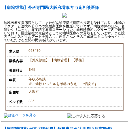
【病院/常勤】外科専門医/大阪府堺市/年収応相談医師
地域医療支援病院として、またがん診療拠点病院の指定を受けており、地域の
ドクターと連携をとりつつ急性期医療を推進しています。病院本体のほか、老
健やクリニック、在宅訪問看護ステーション、歯科診療所もグループ内で運営
しており、医療福祉の複合体としての地域医療への貢献もしています。また院
内ではホスピタルアートを導入し、患者さんとそのご家族にもにもゆっくりし
ていただける空間の提供も試みています。
028470
求人ID
【外来診療】 【病棟管理】 【手術】
業務内容
外科
募集科目
年収応相談
年収
※ご経験やスキルを考慮のうえ、ご相談です
大阪府
所在地
386
ベッド数
【病院/非常勤 当直火曜勤務】外科専門医/大阪府八尾市/医師