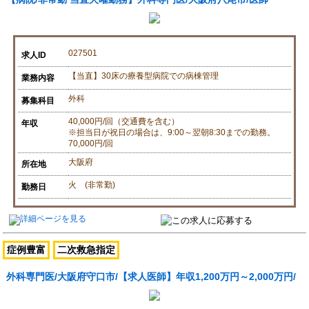
027501
求人ID
【当直】30床の療養型病院での病棟管理
業務内容
外科
募集科目
40,000円/回（交通費を含む）
年収
※担当日が祝日の場合は、9:00～翌朝8:30までの勤務。
70,000円/回
大阪府
所在地
火 (非常勤)
勤務日
症例豊富
二次救急指定
外科専門医/大阪府守口市/【求人医師】年収1,200万円～2,000万円/