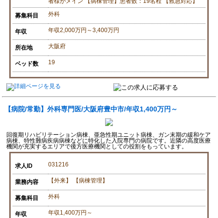
者様がメイン 【病棟管理】患者数：19名程 【救急対応】
外科
募集科目
年収2,000万円～3,400万円
年収
大阪府
所在地
19
ベッド数
【病院/常勤】外科専門医/大阪府豊中市/年収1,400万円～
回復期リハビリテーション病棟、亜急性期ユニット病棟、ガン末期の緩和ケア
病棟、特性難病疾病病棟などに特化した入院専門の病院です。近隣の高度医療
機関が充実するエリアで後方医療機関としての役割をもっています。
031216
求人ID
【外来】 【病棟管理】
業務内容
外科
募集科目
年収1,400万円～
年収