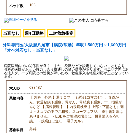
103
ベッド数
当直なし
週4日勤務
二次救急指定
外科専門医/大阪府八尾市【病院/常勤】年収1,500万円～1,600万円
「オペ対応なし・当直なし」
病院医局内での関係性が良く、また、役職などは設定していないこともあり、
各科の医師がお互い協力し合う風通しの良い環境があります。同エリア内にあ
る法人グループ病院との連携が深いため、救急搬入も軽症対応が主となってい
ます。
033487
求人ID
【 外科 外来 】週３コマ （夕診1コマ含む）、食道が
業務内容
ん、食道粘膜下腫瘍、胃がん、胃粘膜下腫瘍、十二指腸が
んなど 【 病棟管理 】 【 内視鏡検査 】上部・下部ともに週
１～３コマの中でご相談。スコープはフジ。 ※手術対応は
ありません。 ・ESDをご希望の場合は、機器購入も応相
談。 ・残業ほぼ無し ・電子カルテ
外科
募集科目