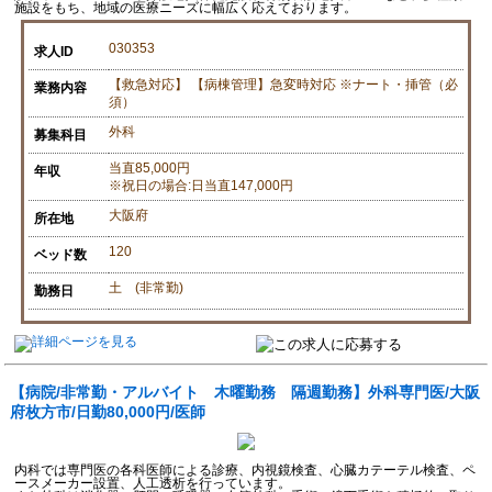
施設をもち、地域の医療ニーズに幅広く応えております。
030353
求人ID
【救急対応】 【病棟管理】急変時対応 ※ナート・挿管（必
業務内容
須）
外科
募集科目
当直85,000円
年収
※祝日の場合:日当直147,000円
大阪府
所在地
120
ベッド数
土 (非常勤)
勤務日
【病院/非常勤・アルバイト 木曜勤務 隔週勤務】外科専門医/大阪
府枚方市/日勤80,000円/医師
内科では専門医の各科医師による診療、内視鏡検査、心臓カテーテル検査、ペ
ースメーカー設置、人工透析を行っています。