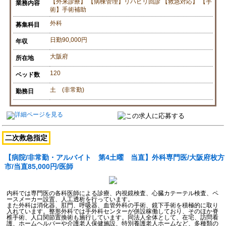
【外来診療】 【病棟管理】リハビリ回診 【救急対応】 【手
業務内容
術】手術補助
外科
募集科目
日勤90,000円
年収
大阪府
所在地
120
ベッド数
土 (非常勤)
勤務日
二次救急指定
【病院/非常勤・アルバイト 第4土曜 当直】外科専門医/大阪府枚方
市/当直85,000円/医師
内科では専門医の各科医師による診療、内視鏡検査、心臓カテーテル検査、ペ
ースメーカー設置、人工透析を行っています。
また外科は消化器、肛門、呼吸器、血管外科の手術、鏡下手術を積極的に取り
入れています。整形外科では手外科センターが併設稼働しており、そのほか脊
椎手術、人口関節置換術も施行しています。同法人全体として、在宅、訪問看
護、ホームヘルパーや介護老人保健施設、特別養護老人ホームなど、多種類の