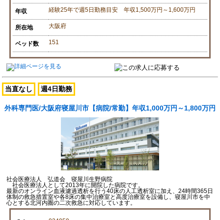
経験25年で週5日勤務目安 年収1,500万円～1,600万円
年収
大阪府
所在地
151
ベッド数
当直なし
週4日勤務
外科専門医/大阪府寝屋川市【病院/常勤】年収1,000万円～1,800万円
社会医療法人 弘道会 寝屋川生野病院
社会医療法人として2013年に開院した病院です。
最新のオンライン血液濾過透析を行う40床の人工透析室に加え、24時間365日
体制の救急措置室や各8床の集中治療室と高度治療室を設備し、寝屋川市を中
心とする北河内圏の二次救急に対応しています。