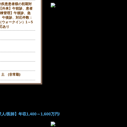
外疾患患者様の初期対
【外来】午前診、患者
【病棟管理】午後診、急
】午後診、対応件数：
（ウォークイン）1～5
対応あり
土 (非常勤)
医師】年収1,400～1,600万円/