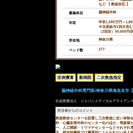
など 【 救急対応 】
脳神経外科
募集科目
年収1,580万円～1,8
年収
※当直給与1回分含む
（2回目）50,000円/
神奈川県
所在地
277
ベッド数
症例豊富
新病院
二次救急指定
脳神経外科専門医/神奈川県海老名市【求
社会医療法人 ジャパンメディカルアライアン
救急救命センターを設置し三次救急に近い体制
科・心臓血管外科のセンター化のほか、周産期
ー、人工関節・リウマチセンターなどそれぞれ
方、総合診療科では臓器別にとらわれない全人