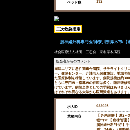
132
ベッド数
二次救急指定
脳神経外科専門医/神奈川県厚木市/【求人
社会医療法人社団 三思会 東名厚木病院
周辺エリアに急性期総合病院、サテライトクリ
ー、健診センター、介護老人保健施設、地域包
た医療体制を構築しています。病院規模は約30
ともに専門医・指導医の在籍は多く、臨床研修
けています。病院全体としての学閥はありませ
はそれぞれ異なる大学から医局派遣もあります
033025
求人ID
【 外来診療 】週2～
業務内容
程/コマ 【 病棟管理 
脳神経外科/手術 】
腫） 24件・（脳動