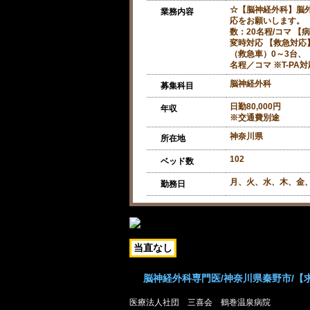
☆【脳神経外科】脳
業務内容
応をお願いします。 
数：20名程/コマ 
変時対応 【救急対応
（救急車）0～3台、
名程／コマ ※T-PA
脳神経外科
募集科目
日勤80,000円
年収
※交通費別途
神奈川県
所在地
102
ベッド数
月、火、水、木、金、
勤務日
当直なし
脳神経外科専門医/神奈川県秦野市/【求人/
医療法人社団 三喜会 鶴巻温泉病院