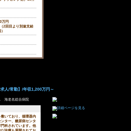
00万円
（2回目より別途支給
回）
人/常勤】/年収1,200万円～
ス 海老名総合病院
を敷いており、循環器内
センター、糖尿病センタ
専門科されています。他
的な診療も展開されてお