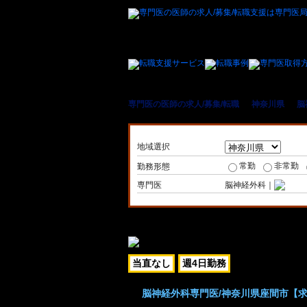
専門医の医師の求人/募集/転職
＞
神奈川県
＞
脳
地域選択
常勤
非常勤
勤務形態
専門医
脳神経外科｜
当直なし
週4日勤務
脳神経外科専門医/神奈川県座間市【求人