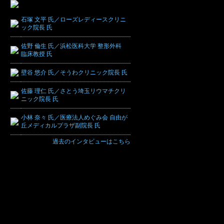
石塚 文平 氏／ローズレディースクリニ
ック院長 氏
佐野 倫生 氏／浜松医科大学 整形外科
臨床教授 氏
壁谷 悠介 氏／そうわクリニック院長 氏
佐藤 理仁 氏／さとう埼玉リウマチクリ
ニック院長 氏
小林 奈々 氏／医療法人めぐみ会 自由が
丘メディカルプラザ副院長 氏
過去のインタビューはこちら