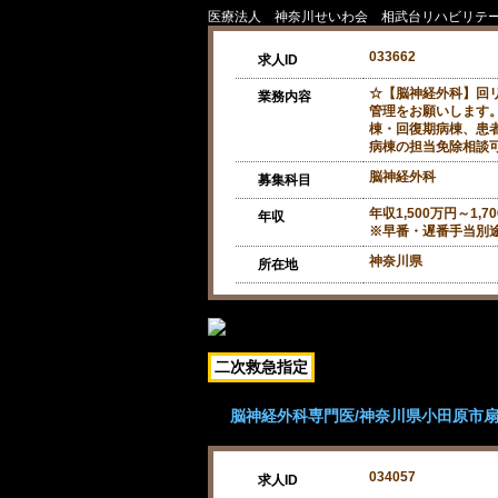
医療法人 神奈川せいわ会 相武台リハビリテ
033662
求人ID
☆【脳神経外科】回
業務内容
管理をお願いします。
棟・回復期病棟、患者
病棟の担当免除相談
脳神経外科
募集科目
年収1,500万円～1,7
年収
※早番・遅番手当別途支
神奈川県
所在地
二次救急指定
脳神経外科専門医/神奈川県小田原市扇町
034057
求人ID