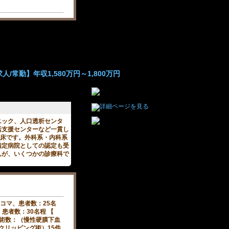
/常勤】年収1,580万円～1,800万円
ニック、人口透析センタ
括支援センターなど一貫し
0床です。外科系・内科系
指定病院としての認定も受
んが、いくつかの診療科で
。
3コマ、患者数：25名
】患者数：30名程 【
手術数：（慢性硬膜下血
脈クリッピング術）15件