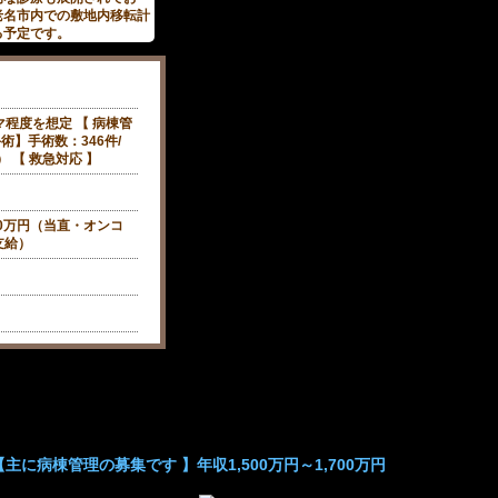
老名市内での敷地内移転計
る予定です。
マ程度を想定 【 病棟管
手術】手術数：346件/
） 【 救急対応 】
800万円（当直・オンコ
支給）
に病棟管理の募集です 】年収1,500万円～1,700万円