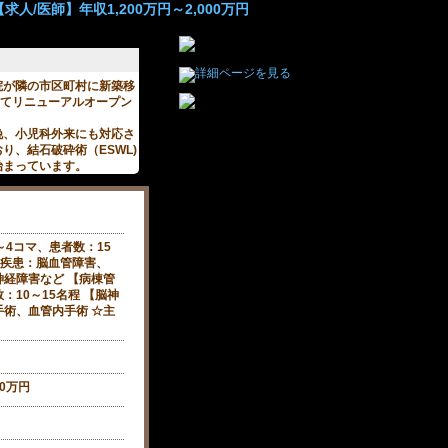
人/医師】年収1,200万円～2,000万円
院が隣の市区町村に新築移
してリニューアルオープン
娩、小児科外来にも対応さ
り、結石破砕術（ESWL)
始まっています。
～4コマ、患者数：15
主な疾患：脳血管障害、
経障害など 【病棟管
：10～15名程 【脳神
術、血管内手術 ☆主
00万円