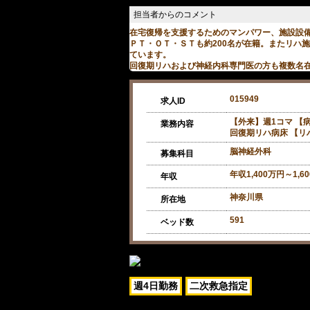
在宅復帰を支援するためのマンパワー、施設設
ＰＴ・ＯＴ・ＳＴも約200名が在籍。またリハ
ています。
回復期リハおよび神経内科専門医の方も複数名
015949
求人ID
【外来】週1コマ 【
業務内容
回復期リハ病床 【リ
脳神経外科
募集科目
年収1,400万円～1,6
年収
神奈川県
所在地
591
ベッド数
週4日勤務
二次救急指定