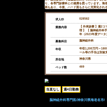
り、各専門診療科との連携を図っています。海
画もあり、今後、ハード面もさらに充実化され
028582
求人ID
【 外来診療 】週2コ
業務内容
理 】 【 脳神経外科
年（2023年度データ
脳神経外科
募集科目
年収1,200万円～1
年収
ール等の手当は別途
神奈川県
所在地
469
ベッド数
当直なし
週4日勤務
脳神経外科専門医/神奈川県海老名市/【主