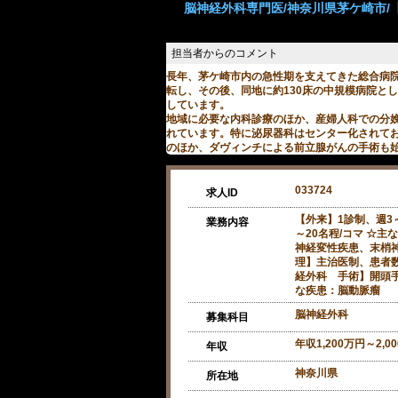
脳神経外科専門医/神奈川県茅ケ崎市/【求
長年、茅ケ崎市内の急性期を支えてきた総合病
転し、その後、同地に約130床の中規模病院と
しています。
地域に必要な内科診療のほか、産婦人科での分
れています。特に泌尿器科はセンター化されてお
のほか、ダヴィンチによる前立腺がんの手術も
033724
求人ID
【外来】1診制、週3
業務内容
～20名程/コマ ☆
神経変性疾患、末梢神
理】主治医制、患者数
経外科 手術】開頭手
な疾患：脳動脈瘤
脳神経外科
募集科目
年収1,200万円～2,0
年収
神奈川県
所在地