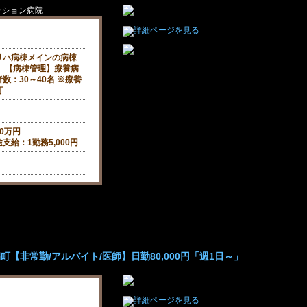
ーション病院
リハ病棟メインの病棟
 【病棟管理】療養病
数：30～40名 ※療養
可
00万円
給：1勤務5,000円
【非常勤/アルバイト/医師】日勤80,000円「週1日～」