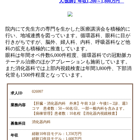
人/医師】年収1,200～1,800万円
院内にて先生方の専門を生かした医療講演会を積極的に
行い、地域連携を図っています。循環器科、眼科に目が
行きがちですが、脳外、婦人科、内科、呼吸器科など他
科の拡充も積極的に推進しています。
眼科は年間オペ件数6,000件程度、循環器科での冠動脈カ
テーテル治療のほかアブレーションも施術しています。
また消化器科では上部内視鏡検査は年間3,800件、下部消
化管も1500件程度となっています。
026997
求人ID
【肝臓・消化器内科 外来】午前３診・午後1～2診、週3
業務内容
コマ 患者数：50～60名/日。一部一般内科を含みます。
【病棟管理】患者数：10名程 【消化器内視鏡検査】
消化器内科
募集科目
経験10年目モデル：1,350万円
年収
経験15年目モデル：1,600万円