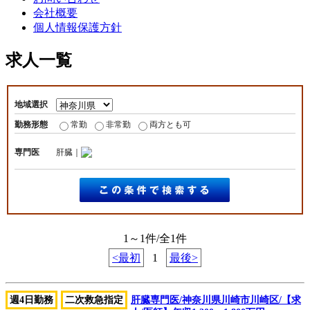
会社概要
個人情報保護方針
求人一覧
地域選択
勤務形態
常勤
非常勤
両方とも可
専門医
肝臓｜
1～1件/全1件
<最初
1
最後>
週4日勤務
二次救急指定
肝臓専門医/神奈川県川崎市川崎区/【求