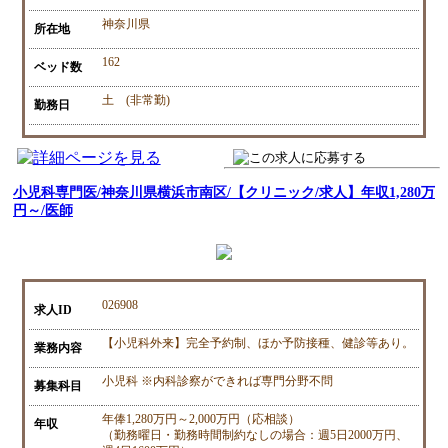
神奈川県
所在地
162
ベッド数
土 (非常勤)
勤務日
小児科専門医/神奈川県横浜市南区/【クリニック/求人】年収1,280万
円～/医師
026908
求人ID
【小児科外来】完全予約制、ほか予防接種、健診等あり。
業務内容
小児科 ※内科診察ができれば専門分野不問
募集科目
年俸1,280万円～2,000万円（応相談）
年収
（勤務曜日・勤務時間制約なしの場合：週5日2000万円、