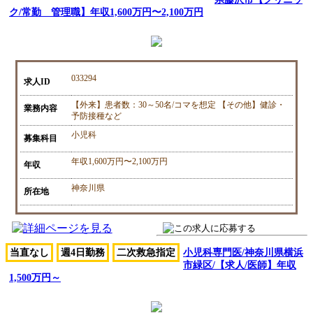
ク/常勤 管理職】年収1,600万円〜2,100万円
033294
求人ID
【外来】患者数：30～50名/コマを想定 【その他】健診・
業務内容
予防接種など
小児科
募集科目
年収1,600万円〜2,100万円
年収
神奈川県
所在地
当直なし
週4日勤務
二次救急指定
小児科専門医/神奈川県横浜
市緑区/【求人/医師】年収
1,500万円～