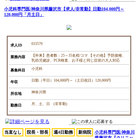
小児科専門医/神奈川県藤沢市【求人/非常勤】日勤104,000円～
120,000円「月土日」
033579
求人ID
【外来】患者数：25～35名程/コマ 【その他】予防接種、
業務内容
乳幼児健診、PCR検査、お子様と同じ症状の大人対応
小児科
募集科目
日勤（平日）104,000円～（土日祝日）120,000円
年収
神奈川県
所在地
月、土、日 (非常勤)
勤務日
当直なし
院長・部長
週4日勤務
新病院
小児科専門医/神奈川
県藤沢市【クリニッ