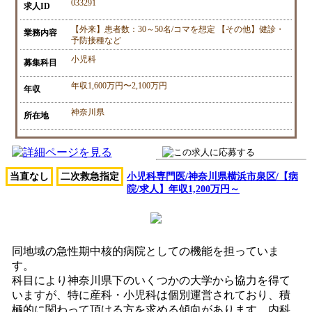
033291
求人ID
【外来】患者数：30～50名/コマを想定 【その他】健診・
業務内容
予防接種など
小児科
募集科目
年収1,600万円〜2,100万円
年収
神奈川県
所在地
当直なし
二次救急指定
小児科専門医/神奈川県横浜市泉区/【病
院/求人】年収1,200万円～
同地域の急性期中核的病院としての機能を担っていま
す。
科目により神奈川県下のいくつかの大学から協力を得て
いますが、特に産科・小児科は個別運営されており、積
極的に関わって頂ける方を求める傾向があります。内科