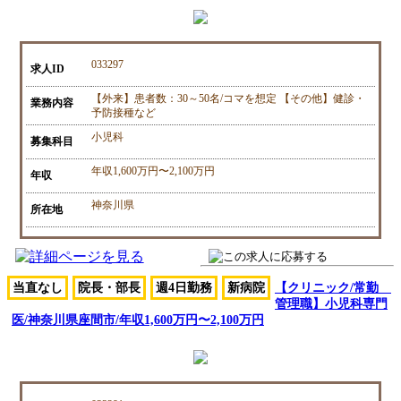
033297
求人ID
【外来】患者数：30～50名/コマを想定 【その他】健診・
業務内容
予防接種など
小児科
募集科目
年収1,600万円〜2,100万円
年収
神奈川県
所在地
当直なし
院長・部長
週4日勤務
新病院
【クリニック/常勤
管理職】小児科専門
医/神奈川県座間市/年収1,600万円〜2,100万円