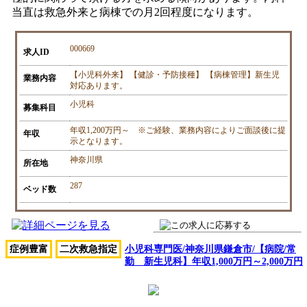
当直は救急外来と病棟での月2回程度になります。
000669
求人ID
【小児科外来】 【健診・予防接種】 【病棟管理】新生児
業務内容
対応あります。
小児科
募集科目
年収1,200万円～ ※ご経験、業務内容によりご面談後に提
年収
示となります。
神奈川県
所在地
287
ベッド数
症例豊富
二次救急指定
小児科専門医/神奈川県鎌倉市/【病院/常
勤 新生児科】年収1,000万円～2,000万円