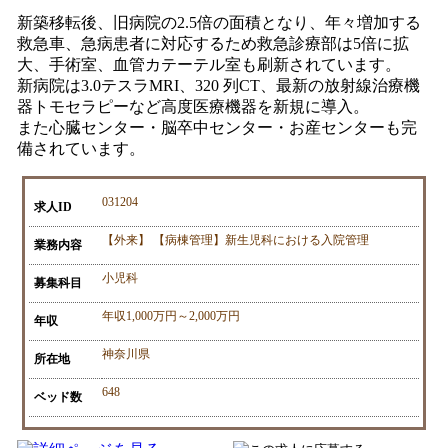
新築移転後、旧病院の2.5倍の面積となり、年々増加する
救急車、急病患者に対応するため救急診療部は5倍に拡
大、手術室、血管カテーテル室も刷新されています。
新病院は3.0テスラMRI、320 列CT、最新の放射線治療機
器トモセラピーなど高度医療機器を新規に導入。
また心臓センター・脳卒中センター・お産センターも完
備されています。
031204
求人ID
【外来】 【病棟管理】新生児科における入院管理
業務内容
小児科
募集科目
年収1,000万円～2,000万円
年収
神奈川県
所在地
648
ベッド数