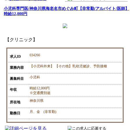
小児科専門医/神奈川県海老名市めぐみ町【非常勤/アルバイト/医師】
時給12,000円
【クリニック】
034266
求人ID
【小児科外来】 【その他】乳幼児健診、予防接種
業務内容
小児科
募集科目
時給12,000円
年収
※交通費別途
神奈川県
所在地
月、金 (非常勤)
勤務日