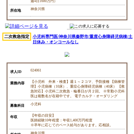
週4日1600万円）
神奈川県
所在地
二次救急指定
小児科専門医/神奈川県秦野市/重度心身障碍児病棟/土
日休み・オンコールなし
024061
求人ID
【小児科 外来・検査】週１～２コマ、予防接種 【病棟管
業務内容
理】小児病棟（10床）、重症心身障碍児病棟（40床） 【救
急対応】小児科二次救急・輪番日が月２回。 ※常勤小児科
医は複数名が在籍中です。 電子カルテ・オーダリング
小児科
募集科目
【年収の目安】
年収
医師経験10年程度：年収1,400万円程度
※卒年に応じてのベース給与があります。応相談。
神奈川県