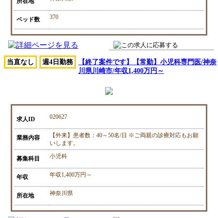
所在地
370
ベッド数
当直なし
週4日勤務
【終了案件です】【常勤】小児科専門医/神奈
川県川崎市/年収1,400万円～
020627
求人ID
【外来】患者数：40～50名/日 ※ご両親の診療対応もお願
業務内容
いします。
小児科
募集科目
年収1,400万円～
年収
神奈川県
所在地