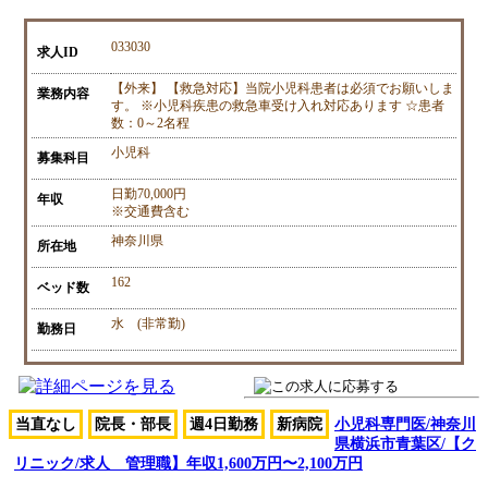
033030
求人ID
【外来】 【救急対応】当院小児科患者は必須でお願いしま
業務内容
す。 ※小児科疾患の救急車受け入れ対応あります ☆患者
数：0～2名程
小児科
募集科目
日勤70,000円
年収
※交通費含む
神奈川県
所在地
162
ベッド数
水 (非常勤)
勤務日
当直なし
院長・部長
週4日勤務
新病院
小児科専門医/神奈川
県横浜市青葉区/【ク
リニック/求人 管理職】年収1,600万円〜2,100万円