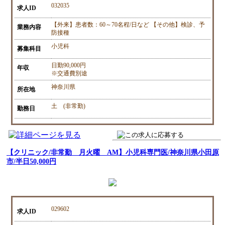
032035
求人ID
【外来】患者数：60～70名程/日など 【その他】検診、予
業務内容
防接種
小児科
募集科目
日勤90,000円
年収
※交通費別途
神奈川県
所在地
土 (非常勤)
勤務日
【クリニック/非常勤 月火曜 AM】小児科専門医/神奈川県小田原
市/半日50,000円
029602
求人ID