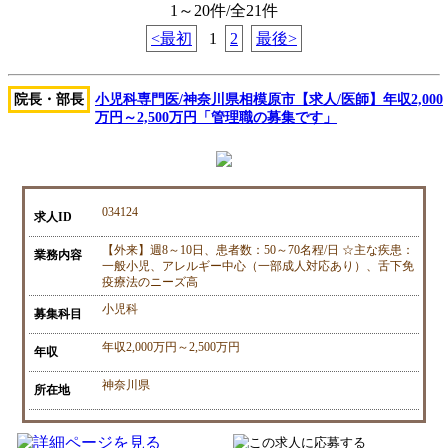
1～20件/全21件
<最初
1
2
最後>
院長・部長
小児科専門医/神奈川県相模原市【求人/医師】年収2,000
万円～2,500万円「管理職の募集です」
034124
求人ID
【外来】週8～10日、患者数：50～70名程/日 ☆主な疾患：
業務内容
一般小児、アレルギー中心（一部成人対応あり）、舌下免
疫療法のニーズ高
小児科
募集科目
年収2,000万円～2,500万円
年収
神奈川県
所在地