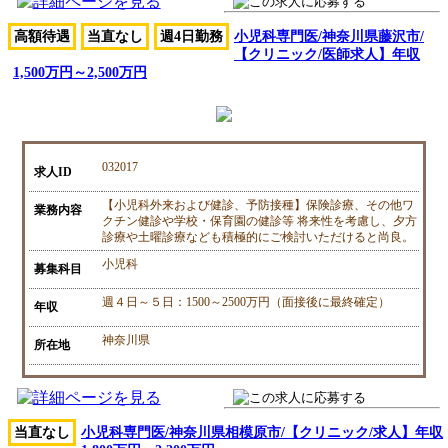
高額待遇
当直なし
週4日勤務
小児科専門医/神奈川県藤沢市/
【クリニック/医師求人】年収
1,500万円～2,500万円
032017
求人ID
【小児科外来および健診、予防接種】保険診療、その他ワ
業務内容
クチン健診や学校・保育園の健診等 将来性を考慮し、夕方
診療や土曜診療なども積極的にご検討いただけると尚良。
小児科
募集科目
週４日～５日：1500～2500万円（面接後に最終確定）
年収
神奈川県
所在地
当直なし
小児科専門医/神奈川県相模原市/【クリニック/求人】年収