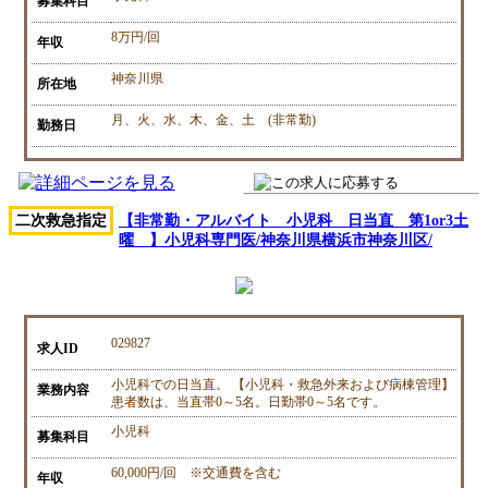
募集科目
8万円/回
年収
神奈川県
所在地
月、火、水、木、金、土 (非常勤)
勤務日
二次救急指定
【非常勤・アルバイト 小児科 日当直 第1or3土
曜 】小児科専門医/神奈川県横浜市神奈川区/
029827
求人ID
小児科での日当直。 【小児科・救急外来および病棟管理】
業務内容
患者数は、当直帯0～5名。日勤帯0～5名です。
小児科
募集科目
60,000円/回 ※交通費を含む
年収