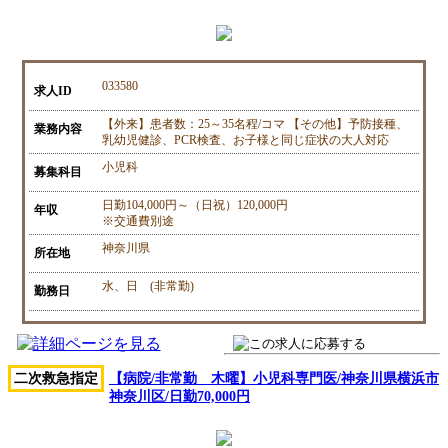
033580
求人ID
【外来】患者数：25～35名程/コマ 【その他】予防接種、
業務内容
乳幼児健診、PCR検査、お子様と同じ症状の大人対応
小児科
募集科目
日勤104,000円～（日祝）120,000円
年収
※交通費別途
神奈川県
所在地
水、日 (非常勤)
勤務日
二次救急指定
【病院/非常勤 木曜】小児科専門医/神奈川県横浜市
神奈川区/日勤70,000円