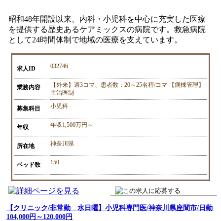
昭和48年開設以来、内科・小児科を中心に充実した医療
を提供する歴史あるケアミックスの病院です。救急病院
として24時間体制で地域の医療を支えています。
032746
求人ID
【外来】週3コマ、患者数：20～25名程/コマ 【病棟管理】
業務内容
主治医制
小児科
募集科目
年収1,500万円～
年収
神奈川県
所在地
150
ベッド数
【クリニック/非常勤 水日曜】小児科専門医/神奈川県座間市/日勤
104,000円～120,000円