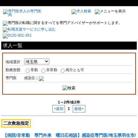
求人一覧
地域選択
勤務形態
常勤
非常勤
両方とも可
専門医
感染症｜
1～2件/全2件
<最初
1
最後>
二次救急指定
【病院/非常勤 専門外来 曜日応相談】感染症専門医/埼玉県羽生市/