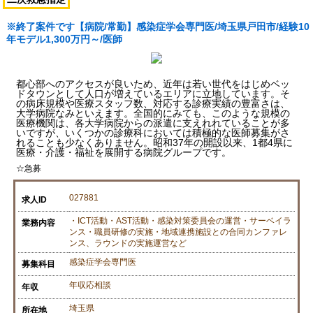
※終了案件です【病院/常勤】感染症学会専門医/埼玉県戸田市/経験10
年モデル1,300万円～/医師
都心部へのアクセスが良いため、近年は若い世代をはじめベッ
ドタウンとして人口が増えているエリアに立地しています。そ
の病床規模や医療スタッフ数、対応する診療実績の豊富さは、
大学病院なみといえます。全国的にみても、このような規模の
医療機関は、各大学病院からの派遣に支えれれていることが多
いですが、いくつかの診療科においては積極的な医師募集がさ
れることも少なくありません。昭和37年の開設以来、1都4県に
医療・介護・福祉を展開する病院グループです。
☆急募
027881
求人ID
・ICT活動・AST活動・感染対策委員会の運営・サーベイラ
業務内容
ンス・職員研修の実施・地域連携施設との合同カンファレ
ンス、ラウンドの実施運営など
感染症学会専門医
募集科目
年収応相談
年収
埼玉県
所在地