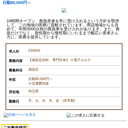
日勤80,000円～
24時間オープン、救急患者を常に受け入れるという方針を堅持
して、この地域の医療に貢献されています。周辺地域からも含
めて、年間3000台程の救急車を受け入れがあります。また、救
急だけでなく、急性期から慢性期にいたるまで幅広い患者さん
方に、医療を提供しています。
030693
求人ID
【感染症内科 専門外来】 ※電子カルテ
業務内容
感染症
募集科目
日勤80,000円～
年収
※交通費別途
埼玉県
所在地
月、火、水、木、金 (非常勤)
勤務日
二次救急指定