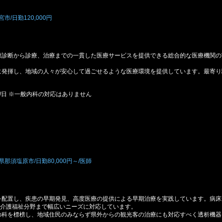
/日勤120,000円
康診断から診療、治療までの一貫した医療サービスを提供できる総合的な医療機関の
に発揮し、地域の人々が安心して過ごせるような医療環境を提供しています。最寄り
/日 ※一般内科の対応はありません
須塩原市/日勤80,000円～/医師
を配置し、疾患の早期発見、高度医療の提供による早期治療を実践しています。病床
ら介護福祉分野まで幅広いニーズに対応しています。
の科を標榜し、地域住民のみならず県外からの観光客の治療にも対応すべく透析機器