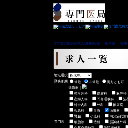
専門医の医師の求人/募集/転職
＞
栃木県
＞
循環
地域選択
勤務形態
常勤
非常勤
両方とも可
循環器｜
整形外科
皮膚科
麻酔科
産婦人科
耳鼻咽喉科
泌
総合内科
外科
糖尿病
救急科
血液
循環器
腎臓
小児科
内分泌代謝
専門医
細胞診
透析
脳神経外科
心臓血管外科
呼吸器外科