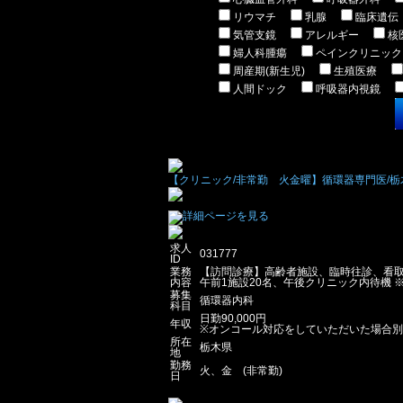
リウマチ
乳腺
臨床遺伝
気管支鏡
アレルギー
核
婦人科腫瘍
ペインクリニック
周産期(新生児)
生殖医療
人間ドック
呼吸器内視鏡
【クリニック/非常勤 火金曜】循環器専門医/栃木県
求人
031777
ID
業務
【訪問診療】高齢者施設、臨時往診、看取
内容
午前1施設20名、午後クリニック内待機 
募集
循環器内科
科目
日勤90,000円
年収
※オンコール対応をしていただいた場合別途手
所在
栃木県
地
勤務
火、金 (非常勤)
日