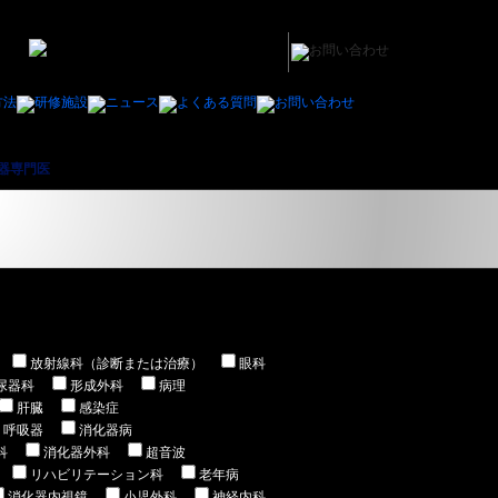
器専門医
＞ 栃木県内の循環器専門医の非常勤/アルバイトの医師の求人/募集一覧
放射線科（診断または治療）
眼科
尿器科
形成外科
病理
肝臓
感染症
呼吸器
消化器病
科
消化器外科
超音波
リハビリテーション科
老年病
消化器内視鏡
小児外科
神経内科