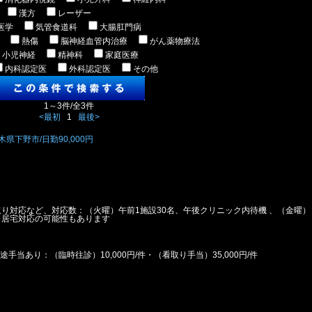
漢方
レーザー
医学
気管食道科
大腸肛門病
熱傷
脳神経血管内治療
がん薬物療法
小児神経
精神科
家庭医療
内科認定医
外科認定医
その他
1～3件/全3件
<最初
1
最後>
下野市/日勤90,000円
り対応など、対応数：（火曜）午前1施設30名、午後クリニック内待機 、（金曜）
※居宅対応の可能性もあります
当あり：（臨時往診）10,000円/件・（看取り手当）35,000円/件