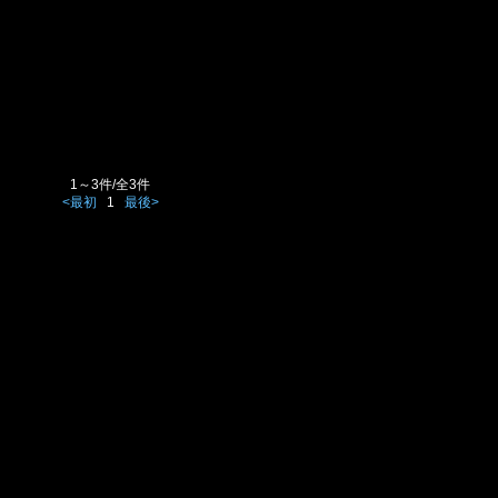
1～3件/全3件
<最初
1
最後>