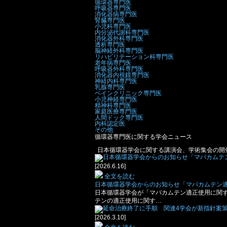
循環器専門医
呼吸器専門医
消化器病専門医
腎臓専門医
小児科専門医
内分泌代謝科専門医
消化器外科専門医
透析専門医
脳神経外科専門医
リハビリテーション科専門医
老年病専門医
呼吸器外科専門医
消化器内視鏡専門医
神経内科専門医
乳腺専門医
ペインクリニック専門医
小児神経専門医
精神科専門医
家庭医療専門医
人間ドック専門医
内科認定医
その他
循環器専門医に関する学会ニュース
日本循環器学会に関する講演会、学術集会の開
[2026.6.16]
全文を読む
日本循環器学会からのお知らせ「マバカムテン
日本循環器学会が「マバカムテン適正使用に関
テンの適正使用に関す…
[2026.3.10]