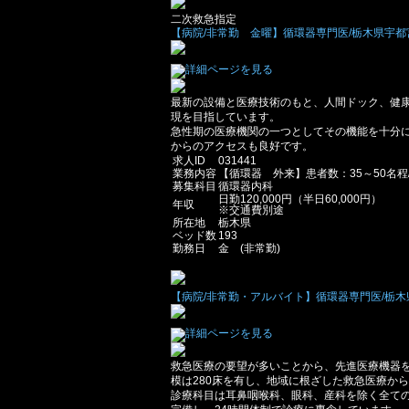
二次救急指定
【病院/非常勤 金曜】循環器専門医/栃木県宇都宮市
最新の設備と医療技術のもと、人間ドック、健
現を目指しています。
急性期の医療機関の一つとしてその機能を十分
からのアクセスも良好です。
求人ID
031441
業務内容
【循環器 外来】患者数：35～50名程
募集科目
循環器内科
日勤120,000円（半日60,000円）
年収
※交通費別途
所在地
栃木県
ベッド数
193
勤務日
金 (非常勤)
【病院/非常勤・アルバイト】循環器専門医/栃木県那
救急医療の要望が多いことから、先進医療機器
模は280床を有し、地域に根ざした救急医療か
診療科目は耳鼻咽喉科、眼科、産科を除く全て