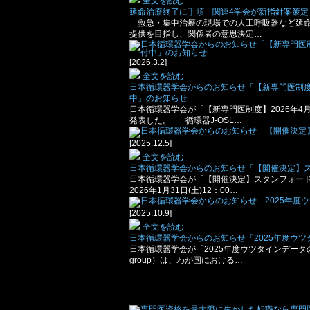
全文を読む
延命治療終了に手順 関連4学会が新指針案策定
救急・集中治療の現場での人工呼吸器など延命
提供を目指し、関係者の意思決定…
[2026.3.2]
全文を読む
日本循環器学会からのお知らせ「【新専⾨医制度】
中」のお知らせ
日本循環器学会が「【新専⾨医制度】2026年4
発表した。 循環器J-OSL…
[2025.12.5]
全文を読む
日本循環器学会からのお知らせ「【開催決定】スタ
日本循環器学会が「【開催決定】スタンフォード大
2026年1月31日(土)12：00…
[2025.10.9]
全文を読む
日本循環器学会からのお知らせ「2025年度ウ
日本循環器学会が「2025年度ウツタインデータ
group）は、わが国における…