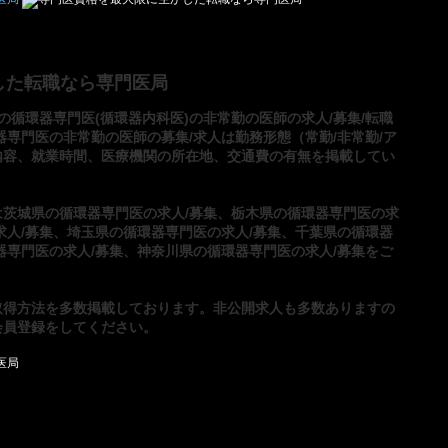
した転職なら専門医局
の循環器専門医(循環器内科医)の非常勤の医師の求人/募集/転職
器専門医の非常勤の医師の募集/求人は勤務形態（常勤/非常勤/ア
内容、就業時間、医療機関の所在地、交通費の有無を掲載してい
は
茨城県の循環器専門医の求人/募集
、
栃木県の循環器専門医の求
人/募集
、
埼玉県の循環器専門医の求人/募集
、
千葉県の循環器
器専門医の求人/募集
、
神奈川県の循環器専門医の求人/募集
をご
取得方法
を多数掲載しております。非公開求人も多数ありますの
会員登録
をしてください。