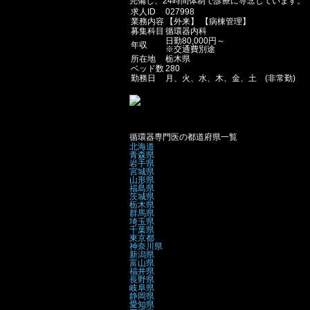
完備し、24時間体制で診療に専念しています。
求人ID
027998
業務内容
【外来】 【病棟管理】
募集科目
循環器内科
日勤80,000円～
年収
※交通費別途
所在地
栃木県
ベッド数
280
勤務日
月、火、水、木、金、土 (非常勤)
循環器専門医の都道府県一覧
北海道
青森県
岩手県
宮城県
山形県
福島県
茨城県
栃木県
群馬県
埼玉県
千葉県
東京都
神奈川県
新潟県
富山県
福井県
長野県
岐阜県
静岡県
愛知県