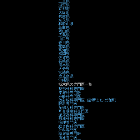
三重県
滋賀県
京都府
大阪府
兵庫県
奈良県
和歌山県
鳥取県
岡山県
広島県
山口県
香川県
愛媛県
高知県
福岡県
佐賀県
長崎県
熊本県
大分県
宮崎県
鹿児島県
沖縄県
栃木県の専門医一覧
整形外科専門医
皮膚科専門医
麻酔科専門医
放射線科専門医（診断または治療）
眼科専門医
産婦人科専門医
耳鼻咽喉科専門医
泌尿器科専門医
形成外科専門医
病理専門医
総合内科専門医
外科専門医
糖尿病専門医
血液専門医