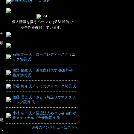
個人情報を扱うページではSSL通信で
安全性を確保しています。
実
駅
石塚 文平 氏／ローズレディースクリニ
ック院長 氏
佐野 倫生 氏／浜松医科大学 整形外科
臨床教授 氏
壁谷 悠介 氏／そうわクリニック院長 氏
佐藤 理仁 氏／さとう埼玉リウマチクリ
ニック院長 氏
小林 奈々 氏／医療法人めぐみ会 自由が
丘メディカルプラザ副院長 氏
規
過去のインタビューはこちら
も