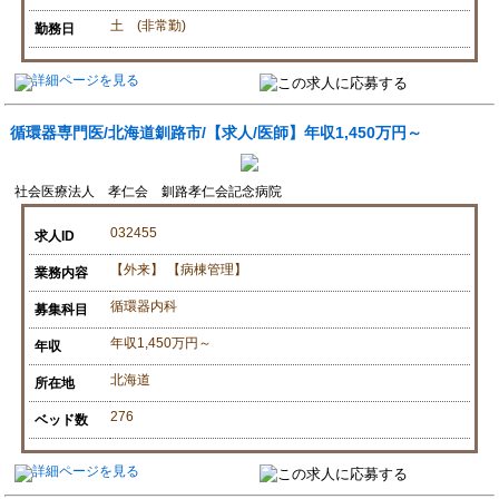
土 (非常勤)
勤務日
循環器専門医/北海道釧路市/【求人/医師】年収1,450万円～
社会医療法人 孝仁会 釧路孝仁会記念病院
032455
求人ID
【外来】 【病棟管理】
業務内容
循環器内科
募集科目
年収1,450万円～
年収
北海道
所在地
276
ベッド数