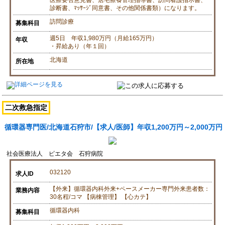
医療要否意見書、居宅療養管理指導書、訪問看護指示書、
診断書、ﾏｯｻｰｼﾞ同意書、その他関係書類）になります。
訪問診療
募集科目
週5日 年収1,980万円（月給165万円）
年収
・昇給あり（年１回）
北海道
所在地
二次救急指定
循環器専門医/北海道石狩市/【求人/医師】年収1,200万円～2,000万円
社会医療法人 ピエタ会 石狩病院
032120
求人ID
【外来】循環器内科外来+ペースメーカー専門外来患者数：
業務内容
30名程/コマ 【病棟管理】 【心カテ】
循環器内科
募集科目