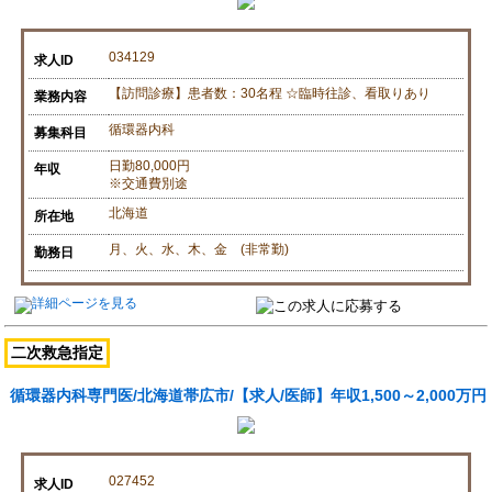
034129
求人ID
【訪問診療】患者数：30名程 ☆臨時往診、看取りあり
業務内容
循環器内科
募集科目
日勤80,000円
年収
※交通費別途
北海道
所在地
月、火、水、木、金 (非常勤)
勤務日
二次救急指定
循環器内科専門医/北海道帯広市/【求人/医師】年収1,500～2,000万円
027452
求人ID