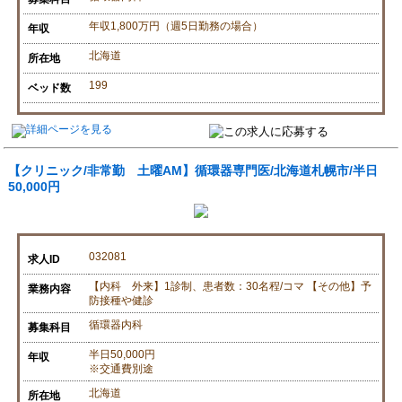
年収1,800万円（週5日勤務の場合）
年収
北海道
所在地
199
ベッド数
【クリニック/非常勤 土曜AM】循環器専門医/北海道札幌市/半日
50,000円
032081
求人ID
【内科 外来】1診制、患者数：30名程/コマ 【その他】予
業務内容
防接種や健診
循環器内科
募集科目
半日50,000円
年収
※交通費別途
北海道
所在地