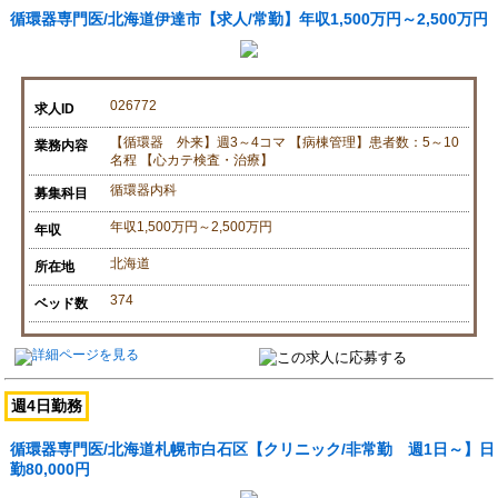
循環器専門医/北海道伊達市【求人/常勤】年収1,500万円～2,500万円
026772
求人ID
【循環器 外来】週3～4コマ 【病棟管理】患者数：5～10
業務内容
名程 【心カテ検査・治療】
循環器内科
募集科目
年収1,500万円～2,500万円
年収
北海道
所在地
374
ベッド数
週4日勤務
循環器専門医/北海道札幌市白石区【クリニック/非常勤 週1日～】日
勤80,000円