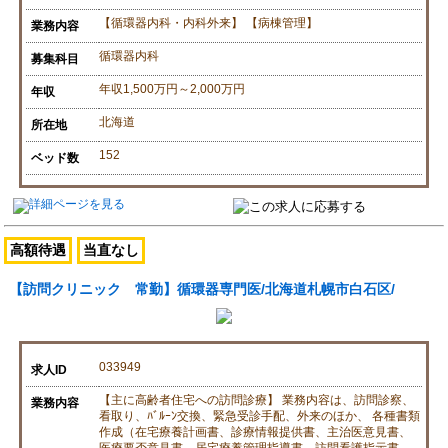
【循環器内科・内科外来】 【病棟管理】
業務内容
循環器内科
募集科目
年収1,500万円～2,000万円
年収
北海道
所在地
152
ベッド数
高額待遇
当直なし
【訪問クリニック 常勤】循環器専門医/北海道札幌市白石区/
033949
求人ID
【主に高齢者住宅への訪問診療】 業務内容は、訪問診察、
業務内容
看取り、ﾊﾞﾙｰﾝ交換、緊急受診手配、外来のほか、 各種書類
作成（在宅療養計画書、診療情報提供書、主治医意見書、