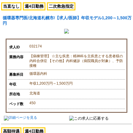
当直なし
週4日勤務
二次救急指定
循環器専門医/北海道札幌市/【求人/医師】年収モデル1,200～1,500万
円
032174
求人ID
【病棟管理】 ☆主な疾患：精神科を主疾患とする患者様の
業務内容
内科合併症 【その他】内科健診（病院職員が対象）、予防
接種
循環器内科
募集科目
年収1,200万円～1,500万円
年収
北海道
所在地
450
ベッド数
高額待遇
週4日勤務