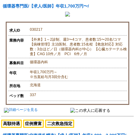
循環器専門医/【求人/医師】年収1,700万円〜/
030217
求人ID
【外来】1～2診制、週3〜4コマ、患者数:15〜20名/コマ
業務内容
【病棟管理】主治医制、患者数:15名程 【救急対応】対応
数：3台ほど／日（循環器内科が中心） 【心臓カテーテル検
査】CAG 10件／月 PCI 6件／月
循環器内科
募集科目
年収1,700万円～
年収
※当直給与月3回分含む
北海道
所在地
337
ベッド数
高額待遇
症例豊富
二次救急指定