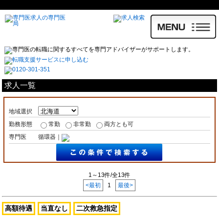
求人一覧
地域選択
勤務形態
常勤
非常勤
両方とも可
専門医
循環器｜
1～13件/全13件
<最初
1
最後>
高額待遇
当直なし
二次救急指定