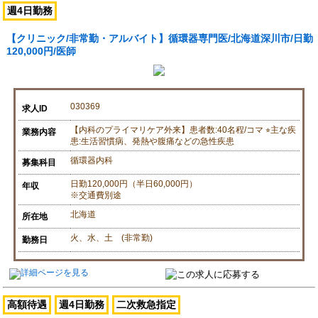
週4日勤務
【クリニック/非常勤・アルバイト】循環器専門医/北海道深川市/日勤
120,000円/医師
030369
求人ID
【内科のプライマリケア外来】患者数:40名程/コマ ⭐︎主な疾
業務内容
患:生活習慣病、発熱や腹痛などの急性疾患
循環器内科
募集科目
日勤120,000円（半日60,000円）
年収
※交通費別途
北海道
所在地
火、水、土 (非常勤)
勤務日
高額待遇
週4日勤務
二次救急指定