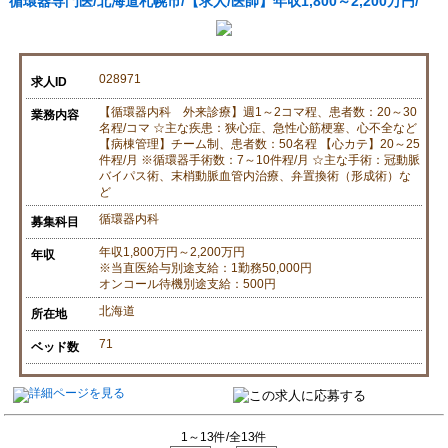
循環器専門医/北海道札幌市/【求人/医師】年収1,800～2,200万円/
028971
求人ID
【循環器内科 外来診療】週1～2コマ程、患者数：20～30
業務内容
名程/コマ ☆主な疾患：狭心症、急性心筋梗塞、心不全など
【病棟管理】チーム制、患者数：50名程 【心カテ】20～25
件程/月 ※循環器手術数：7～10件程/月 ☆主な手術：冠動脈
バイパス術、末梢動脈血管内治療、弁置換術（形成術）な
ど
循環器内科
募集科目
年収1,800万円～2,200万円
年収
※当直医給与別途支給：1勤務50,000円
オンコール待機別途支給：500円
北海道
所在地
71
ベッド数
1～13件/全13件