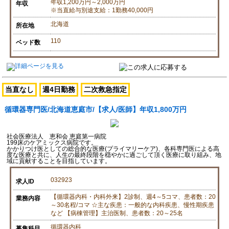
年収1,200万円～2,000万円
年収
※当直給与別途支給：1勤務40,000円
北海道
所在地
110
ベッド数
当直なし
週4日勤務
二次救急指定
循環器専門医/北海道恵庭市/【求人/医師】年収1,800万円
社会医療法人 恵和会 恵庭第一病院
199床のケアミックス病院です。
かかりつけ医としての総合的な医療(プライマリーケア)、各科専門医による高
度な医療と共に、人生の最終段階を穏やかに過ごして頂く医療に取り組み、地
域に貢献することを目指しています。
032923
求人ID
【循環器内科・内科外来】2診制、週4～5コマ、患者数：20
業務内容
～30名程/コマ ☆主な疾患：一般的な内科疾患、慢性期疾患
など 【病棟管理】主治医制、患者数：20～25名
循環器内科
募集科目