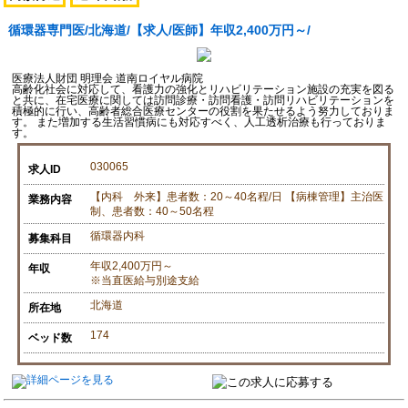
循環器専門医/北海道/【求人/医師】年収2,400万円～/
医療法人財団 明理会 道南ロイヤル病院
高齢化社会に対応して、看護力の強化とリハビリテーション施設の充実を図る
と共に、在宅医療に関しては訪問診療・訪問看護・訪問リハビリテーションを
積極的に行い、高齢者総合医療センターの役割を果たせるよう努力しておりま
す。 また増加する生活習慣病にも対応すべく、人工透析治療も行っておりま
す。
030065
求人ID
【内科 外来】患者数：20～40名程/日 【病棟管理】主治医
業務内容
制、患者数：40～50名程
循環器内科
募集科目
年収2,400万円～
年収
※当直医給与別途支給
北海道
所在地
174
ベッド数