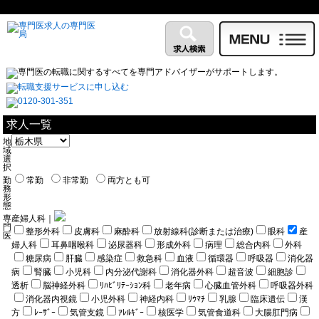
求人一覧
地
域
選
択
勤
常勤
非常勤
両方とも可
務
形
態
専
産婦人科｜
門
整形外科
皮膚科
麻酔科
放射線科(診断または治療)
眼科
産
医
婦人科
耳鼻咽喉科
泌尿器科
形成外科
病理
総合内科
外科
糖尿病
肝臓
感染症
救急科
血液
循環器
呼吸器
消化器
病
腎臓
小児科
内分泌代謝科
消化器外科
超音波
細胞診
透析
脳神経外科
ﾘﾊﾋﾞﾘﾃｰｼｮﾝ科
老年病
心臓血管外科
呼吸器外科
消化器内視鏡
小児外科
神経内科
ﾘｳﾏﾁ
乳腺
臨床遺伝
漢
方
ﾚｰｻﾞｰ
気管支鏡
ｱﾚﾙｷﾞｰ
核医学
気管食道科
大腸肛門病