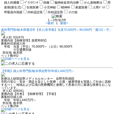
婦人科腫瘍
ﾍﾟｲﾝｸﾘﾆｯｸ
熱傷
脳神経血管内治療
がん薬物療法
周
産期(新生児)
生殖医療
小児神経
精神科
家庭医療
人間ﾄﾞｯｸ
呼吸器内視鏡
内科認定医
外科認定医
その他
1～2件/全2件
<最初
1
最後>
産科専門医/栃木県鹿沼市【求人/非常勤】当直70,000円～90,000円「週1日～可」
求人ID
032470
業務内容
【病棟管理】急変時対応
募集科目
産婦人科
年収
当直（平日）70,000円～（土日）90,000円
※交通費別途
所在地
栃木県
ベッド数
442
【常勤】婦人科専門医/栃木県佐野市/年収1,440万円～
医療法人財団佐野メディカルセンター 佐野市民病院
市民の安心・安全・満足を旨とした医療・介護・健康増進を実践して社会に貢献
するべく、地域および広域の医療機関と連携して患者の方に最適な医療をおこな
っています。
求人ID
009261
業務内容
【外来】 【病棟管理】 【手術】
募集科目
婦人科
年収
年収1,440万円～
所在地
栃木県
ベッド数
258