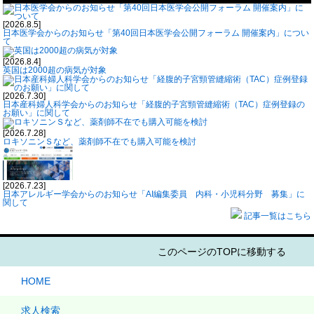
[2026.8.5]
日本医学会からのお知らせ「第40回日本医学会公開フォーラム 開催案内」につい
て
[2026.8.4]
英国は2000超の病気が対象
[2026.7.30]
日本産科婦人科学会からのお知らせ「経腹的子宮頸管縫縮術（TAC）症例登録の
お願い」に関して
[2026.7.28]
ロキソニンＳなど、薬剤師不在でも購入可能を検討
[2026.7.23]
日本アレルギー学会からのお知らせ「AI編集委員 内科・小児科分野 募集」に
関して
記事一覧はこちら
このページのTOPに移動する
HOME
求人検索