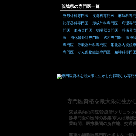
茨城県の専門医一覧
整形外科専門医
皮膚科専門医
麻酔科専
泌尿器科専門医
形成外科専門医
病理専
門医
血液専門医
循環器専門医
呼吸器
医
消化器外科専門医
透析専門医
脳神
専門医
呼吸器外科専門医
消化器内視鏡
専門医
がん薬物療法専門医
精神科専門
専門医資格を最大限に生か
茨城県内の病院/診療所/クリニック
診専門医の医師の募集/求人は勤務
業時間、医療機関の所在地、交通
関東の細胞診専門医の求人をご覧