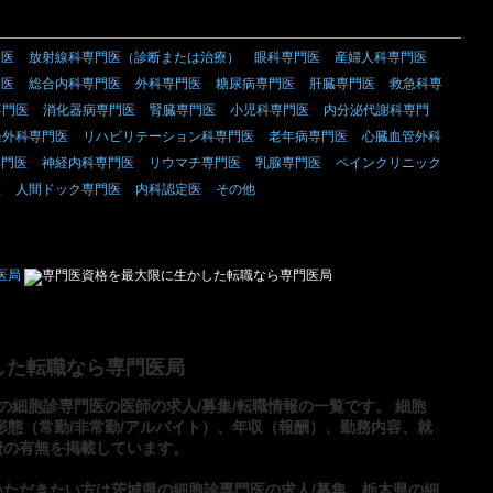
門医
放射線科専門医（診断または治療）
眼科専門医
産婦人科専門医
門医
総合内科専門医
外科専門医
糖尿病専門医
肝臓専門医
救急科専
専門医
消化器病専門医
腎臓専門医
小児科専門医
内分泌代謝科専門
経外科専門医
リハビリテーション科専門医
老年病専門医
心臓血管外科
専門医
神経内科専門医
リウマチ専門医
乳腺専門医
ペインクリニック
医
人間ドック専門医
内科認定医
その他
した転職なら専門医局
の細胞診専門医の医師の求人/募集/転職情報の一覧です。 細胞
形態（常勤/非常勤/アルバイト）、年収（報酬）、勤務内容、就
費の有無を掲載しています。
いただきたい方は
茨城県の細胞診専門医の求人/募集
、
栃木県の細