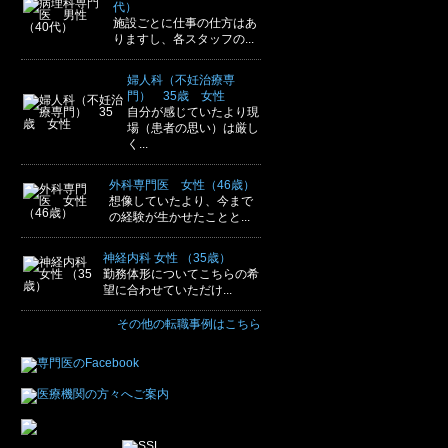
代）
施設ごとに仕事の仕方はあ
りますし、各スタッフの...
婦人科（不妊治療専
門） 35歳 女性
自分が感じていたより現
場（患者の思い）は厳し
く...
外科専門医 女性（46歳）
想像していたより、今まで
の経験が生かせたことと...
神経内科 女性 （35歳）
勤務体形についてこちらの希
望に合わせていただけ...
その他の転職事例はこちら