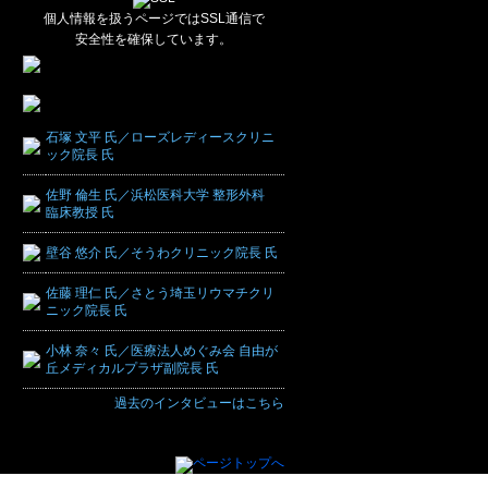
個人情報を扱うページではSSL通信で
安全性を確保しています。
石塚 文平 氏／ローズレディースクリニ
ック院長 氏
佐野 倫生 氏／浜松医科大学 整形外科
臨床教授 氏
壁谷 悠介 氏／そうわクリニック院長 氏
佐藤 理仁 氏／さとう埼玉リウマチクリ
ニック院長 氏
小林 奈々 氏／医療法人めぐみ会 自由が
丘メディカルプラザ副院長 氏
過去のインタビューはこちら