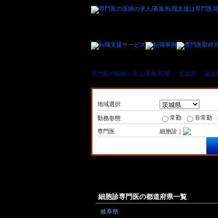
専門医の医師の求人/募集/転職
＞
茨城県
＞
細胞
地域選択
常勤
非常勤
勤務形態
専門医
細胞診｜
細胞診専門医の都道府県一覧
岐阜県