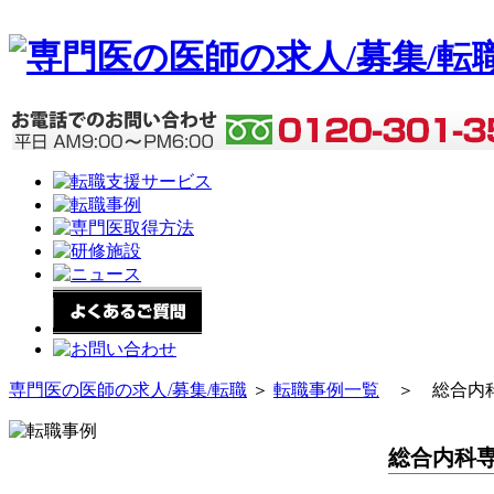
専門医の医師の求人/募集/転職
＞
転職事例一覧
＞ 総合内科
総合内科専