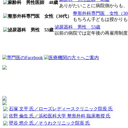
ありがたいことに病院側からも、こ
整形外科専門医 女性（3
もちろん子どもは授かりもの
泌尿器科 男性 53歳
以前の病院では定年後の再雇用制度が
石塚 文平 氏／ローズレディースクリニック院長 氏
佐野 倫生 氏／浜松医科大学 整形外科 臨床教授 氏
壁谷 悠介 氏／そうわクリニック院長 氏