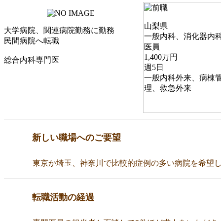
山梨県
大学病院、関連病院勤務に勤務
一般内科、消化器内
民間病院へ転職
医員
1,400万円
総合内科専門医
週5日
一般内科外来、病棟
理、救急外来
新しい職場へのご要望
東京か埼玉、神奈川で比較的症例の多い病院を希望
転職活動の経過