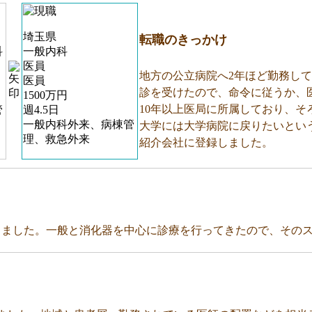
埼玉県
転職のきっかけ
科
一般内科
医員
地方の公立病院へ2年ほど勤務し
医員
診を受けたので、命令に従うか、
1500万円
10年以上医局に所属しており、
管
週4.5日
一般内科外来、病棟管
大学には大学病院に戻りたいとい
理、救急外来
紹介会社に登録しました。
しました。一般と消化器を中心に診療を行ってきたので、その