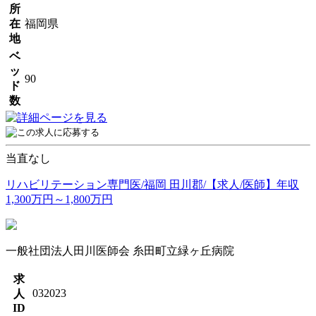
所
在
福岡県
地
ベ
ッ
90
ド
数
当直なし
リハビリテーション専門医/福岡 田川郡/【求人/医師】年収
1,300万円～1,800万円
一般社団法人田川医師会 糸田町立緑ヶ丘病院
求
032023
人
ID