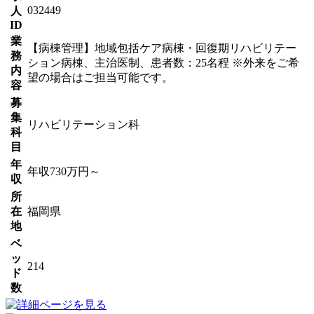
032449
人
ID
業
【病棟管理】地域包括ケア病棟・回復期リハビリテー
務
ション病棟、主治医制、患者数：25名程 ※外来をご希
内
望の場合はご担当可能です。
容
募
集
リハビリテーション科
科
目
年
年収730万円～
収
所
在
福岡県
地
ベ
ッ
214
ド
数