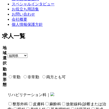
スペシャルインタビュー
お役立ち用語集
お問い合わせ
会社概要
個人情報保護方針
求人一覧
地
域
選
択
勤
務
常勤
非常勤
両方とも可
形
態
リハビリテーション科｜
整形外科
皮膚科
麻酔科
放射線科(診断または治