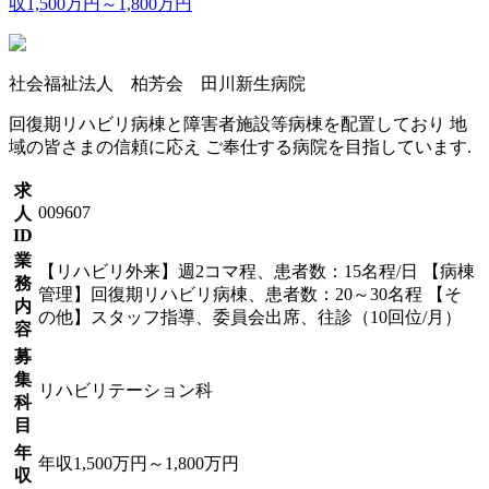
収1,500万円～1,800万円
社会福祉法人 柏芳会 田川新生病院
回復期リハビリ病棟と障害者施設等病棟を配置しており 地
域の皆さまの信頼に応え ご奉仕する病院を目指しています.
求
009607
人
ID
業
【リハビリ外来】週2コマ程、患者数：15名程/日 【病棟
務
管理】回復期リハビリ病棟、患者数：20～30名程 【そ
内
の他】スタッフ指導、委員会出席、往診（10回位/月）
容
募
集
リハビリテーション科
科
目
年
年収1,500万円～1,800万円
収