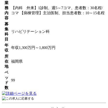
業
務
【内科 外来】1診制、週5～7コマ、患者数：30名程/
内
コマ 【病棟管理】主治医制、担当患者数：10～15名程
容
募
集
リハビリテーション科
科
目
年
年収1,300万円～1,800万円
収
所
在
福岡県
地
ベ
ッ
99
ド
数