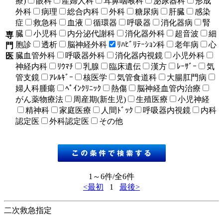
療)
眼科
産婦人科
耳鼻咽喉科
泌尿器科
形成
外科
病理
総合内科
外科
糖尿病
肝臓
感染
症
救急科
血液
循環器
呼吸器
消化器病
腎
臓
小児科
内分泌代謝科
消化器外科
超音波
細
専
胞診
透析
脳神経外科
ﾘﾊﾋﾞﾘﾃｰｼｮﾝ科
老年病
心
門
臓血管外科
呼吸器外科
消化器内視鏡
小児外科
医
神経内科
ﾘｳﾏﾁ
乳腺
臨床遺伝
漢方
ﾚｰｻﾞｰ
気
管支鏡
ｱﾚﾙｷﾞｰ
核医学
気管食道科
大腸肛門病
婦人科腫瘍
ﾍﾟｲﾝｸﾘﾆｯｸ
熱傷
脳神経血管内治療
がん薬物療法
周産期(新生児)
生殖医療
小児神経
精神科
家庭医療
人間ﾄﾞｯｸ
呼吸器内視鏡
内科
認定医
外科認定医
その他
1～6件/全6件
<最初
1
最後>
二次救急指定