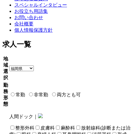
スペシャルインタビュー
お役立ち用語集
お問い合わせ
会社概要
個人情報保護方針
求人一覧
地
域
選
択
勤
務
常勤
非常勤
両方とも可
形
態
人間ドック｜
整形外科
皮膚科
麻酔科
放射線科(診断または治