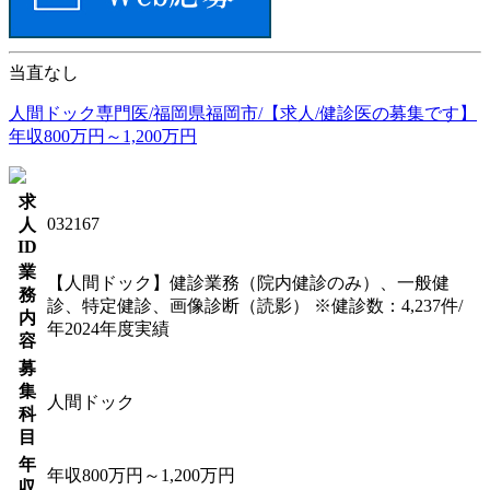
当直なし
人間ドック専門医/福岡県福岡市/【求人/健診医の募集です】
年収800万円～1,200万円
求
032167
人
ID
業
【人間ドック】健診業務（院内健診のみ）、一般健
務
診、特定健診、画像診断（読影） ※健診数：4,237件/
内
年2024年度実績
容
募
集
人間ドック
科
目
年
年収800万円～1,200万円
収