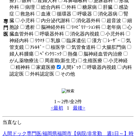
療)
眼科
産婦人科
耳鼻咽喉科
泌尿器科
形成
外科
病理
総合内科
外科
糖尿病
肝臓
感染
症
救急科
血液
循環器
呼吸器
消化器病
腎
臓
小児科
内分泌代謝科
消化器外科
超音波
細
専
胞診
透析
脳神経外科
ﾘﾊﾋﾞﾘﾃｰｼｮﾝ科
老年病
心
門
臓血管外科
呼吸器外科
消化器内視鏡
小児外科
医
神経内科
ﾘｳﾏﾁ
乳腺
臨床遺伝
漢方
ﾚｰｻﾞｰ
気
管支鏡
ｱﾚﾙｷﾞｰ
核医学
気管食道科
大腸肛門病
婦人科腫瘍
ﾍﾟｲﾝｸﾘﾆｯｸ
熱傷
脳神経血管内治療
がん薬物療法
周産期(新生児)
生殖医療
小児神経
精神科
家庭医療
人間ﾄﾞｯｸ
呼吸器内視鏡
内科
認定医
外科認定医
その他
1～2件/全2件
<最初
1
最後>
当直なし
人間ドック専門医/福岡県福岡市【病院/非常勤 週1日～】時