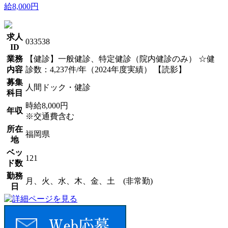
給8,000円
求人
033538
ID
業務
【健診】一般健診、特定健診（院内健診のみ） ☆健
内容
診数：4,237件/年（2024年度実績） 【読影】
募集
人間ドック・健診
科目
時給8,000円
年収
※交通費含む
所在
福岡県
地
ベッ
121
ド数
勤務
月、火、水、木、金、土 (非常勤)
日