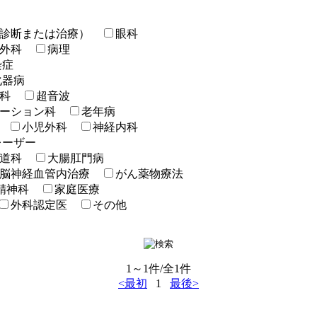
診断または治療）
眼科
外科
病理
染症
化器病
科
超音波
ーション科
老年病
小児外科
神経内科
レーザー
道科
大腸肛門病
脳神経血管内治療
がん薬物療法
精神科
家庭医療
外科認定医
その他
1～1件/全1件
<最初
1
最後>