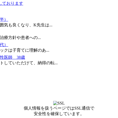
しております
前半）
気も良くなり、K先生は...
療方針や患者への...
0代）
クは子育てに理解のあ...
性医師 38歳
していただけて、納得の転...
個人情報を扱うページではSSL通信で
安全性を確保しています。