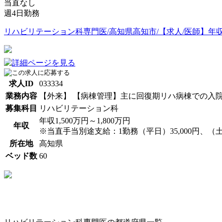
当直なし
週4日勤務
リハビリテーション科専門医/高知県高知市/【求人/医師】年収1,5
求人ID
033334
業務内容
【外来】 【病棟管理】主に回復期リハ病棟での入
募集科目
リハビリテーション科
年収1,500万円～1,800万円
年収
※当直手当別途支給：1勤務（平日）35,000円、（土曜）
所在地
高知県
ベッド数
60