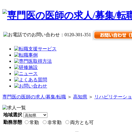
専門医の医師の求人/募集/転職
＞
高知県
＞
リハビリテーショ
地域選択
勤務形態
常勤
非常勤
両方とも可