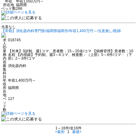
年収
年収1,050万円～
所在地
福岡県
ベッド数
266
当直なし
【常勤】消化器内科専門医/福岡県福岡市/年収1,400万円～/当直無し/医師
求
018745
人
ID
業
【外来】3診制、週1コマ、患者数：15～20名/コマ 【病棟管理】患者数：10
務
名程 【内視鏡】予約制、週3～4コマ、検査数：（上部）5～6件/コマ・（下
内
部）2～3件/コマ
容
募
消化器内科
集
科
目
年
年収1,400万円～
収
所
福岡県
在
地
ベ
127
ッ
ド
数
1～16件/全16件
<最初
1
最後>