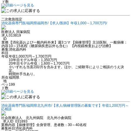
ド数
二次救急指定
消化器病専門医/福岡県福岡市/【求人/医師】年収1,000～1,700万円/
医療法人 貝塚病院
求人
013819
ID
業務
【消化器および一般内科外来】週3コマ 【病棟管理】主治医制、一般病棟：
内容
10～15名程（糖尿病疾患以外も含む） 【内視鏡検査および治療】
募集
消化器内科
科目
年収
年収1,000万円～1,700万円
10年目モデル年収：1,350万円
20年目モデル年収：1,600～1,700万円
※いずれも当直2回/月を含みます。ほか、ご経験等によりご相談のうえ決
定。
時間外手当あり。
所在
福岡県
地
ベッ
199
ド数
消化器病専門医/福岡県北九州市/【求人/病棟管理医の募集です】年収1,200万円～
応相談
社会医療法人 北九州病院 北九州小倉病院
求人ID
031893
業務内容
【病棟管理】全身管理、患者数：30～40名程
募集科目
消化器内科