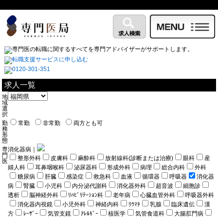
求人一覧
地
域
選
択
勤
常勤
非常勤
両方とも可
務
形
態
専
消化器病｜
門
整形外科
皮膚科
麻酔科
放射線科(診断または治療)
眼科
産
医
婦人科
耳鼻咽喉科
泌尿器科
形成外科
病理
総合内科
外科
糖尿病
肝臓
感染症
救急科
血液
循環器
呼吸器
消化器
病
腎臓
小児科
内分泌代謝科
消化器外科
超音波
細胞診
透析
脳神経外科
ﾘﾊﾋﾞﾘﾃｰｼｮﾝ科
老年病
心臓血管外科
呼吸器外科
消化器内視鏡
小児外科
神経内科
ﾘｳﾏﾁ
乳腺
臨床遺伝
漢
方
ﾚｰｻﾞｰ
気管支鏡
ｱﾚﾙｷﾞｰ
核医学
気管食道科
大腸肛門病