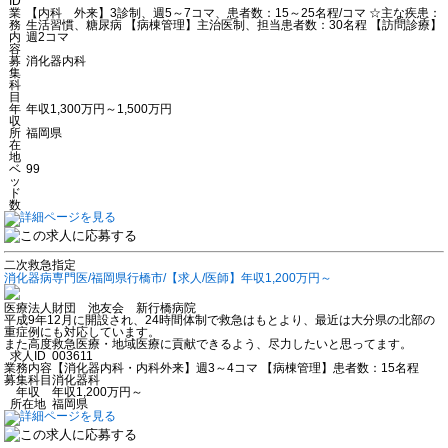
ID
業
【内科 外来】3診制、週5～7コマ、患者数：15～25名程/コマ ☆主な疾患：
務
生活習慣、糖尿病 【病棟管理】主治医制、担当患者数：30名程 【訪問診療】
内
週2コマ
容
募
消化器内科
集
科
目
年
年収1,300万円～1,500万円
収
所
福岡県
在
地
ベ
99
ッ
ド
数
二次救急指定
消化器病専門医/福岡県行橋市/【求人/医師】年収1,200万円～
医療法人財団 池友会 新行橋病院
平成9年12月に開設され、24時間体制で救急はもとより、最近は大分県の北部の
重症例にも対応しています。
また高度救急医療・地域医療に貢献できるよう、尽力したいと思ってます。
求人ID
003611
業務内容
【消化器内科・内科外来】週3～4コマ 【病棟管理】患者数：15名程
募集科目
消化器科
年収
年収1,200万円～
所在地
福岡県