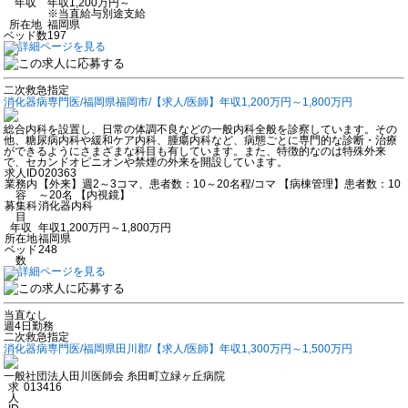
年収
年収1,200万円～
※当直給与別途支給
所在地
福岡県
ベッド数
197
二次救急指定
消化器病専門医/福岡県福岡市/【求人/医師】年収1,200万円～1,800万円
総合内科を設置し、日常の体調不良などの一般内科全般を診察しています。その
他、糖尿病内科や緩和ケア内科、腫瘍内科など、病態ごとに専門的な診断・治療
ができるようにさまざまな科目も有しています。また、特徴的なのは特殊外来
で、セカンドオピニオンや禁煙の外来を開設しています。
求人ID
020363
業務内
【外来】週2～3コマ、患者数：10～20名程/コマ 【病棟管理】患者数：10
容
～20名 【内視鏡】
募集科
消化器内科
目
年収
年収1,200万円～1,800万円
所在地
福岡県
ベッド
248
数
当直なし
週4日勤務
二次救急指定
消化器病専門医/福岡県田川郡/【求人/医師】年収1,300万円～1,500万円
一般社団法人田川医師会 糸田町立緑ヶ丘病院
求
013416
人