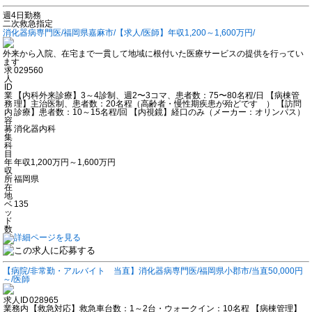
週4日勤務
二次救急指定
消化器病専門医/福岡県嘉麻市/【求人/医師】年収1,200～1,600万円/
外来から入院、在宅まで一貫して地域に根付いた医療サービスの提供を行ってい
ます
求
029560
人
ID
業
【内科外来診療】3～4診制、週2〜3コマ、患者数：75〜80名程/日 【病棟管
務
理】主治医制、患者数：20名程（高齢者・慢性期疾患が殆どです ） 【訪問
内
診療】患者数：10～15名程/回 【内視鏡】経口のみ（メーカー：オリンパス）
容
募
消化器内科
集
科
目
年
年収1,200万円～1,600万円
収
所
福岡県
在
地
ベ
135
ッ
ド
数
【病院/非常勤・アルバイト 当直】消化器病専門医/福岡県小郡市/当直50,000円
～/医師
求人ID
028965
業務内
【救急対応】救急車台数：1～2台・ウォークイン：10名程 【病棟管理】