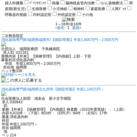
婦人科腫瘍
ﾍﾟｲﾝｸﾘﾆｯｸ
熱傷
脳神経血管内治療
がん薬物療法
周
産期(新生児)
生殖医療
小児神経
精神科
家庭医療
人間ﾄﾞｯｸ
呼吸器内視鏡
内科認定医
外科認定医
その他
1～16件/全16件
<最初
1
最後>
二次救急指定
消化器病専門医/福岡県福岡市/【病院/常勤】年収1,800万円～2,000万円
社団法人 福岡医療団 千鳥橋病院
求人ID
031261
業務内容
【外来】 【病棟管理】 【内視鏡】上部・下部
募集科目
消化器内科
年収
年収1,800万円～2,000万円
所在地
福岡県
ベッド数
336
消化器病専門医/福岡県北九州市【病院/常勤】年収1,100万円～
社会医療法人財団 池友会 新小文字病院
求人
030943
ID
業務
【外来】 【病棟管理】 【内視鏡】検査数（2023年度実績）：（上部）
内容
6,410件・（下部）803件・（ERCP）94件・（ESD）17件
募集
消化器内科
科目
年収
年収1,100万円～
所在
福岡県
地
ベッ
214