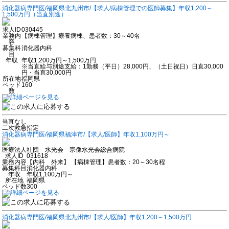
消化器病専門医/福岡県北九州市/【求人/病棟管理での医師募集】年収1,200～
1,500万円（当直別途）
求人ID
030445
業務内
【病棟管理】療養病棟、患者数：30～40名
容
募集科
消化器内科
目
年収
年収1,200万円～1,500万円
※当直給与別途支給：1勤務（平日）28,000円、（土日祝日）日直30,000
円・当直30,000円
所在地
福岡県
ベッド
160
数
当直なし
二次救急指定
消化器病専門医/福岡県福津市/【求人/医師】年収1,100万円～
医療法人社団 水光会 宗像水光会総合病院
求人ID
031618
業務内容
【内科 外来】 【病棟管理】患者数：20～30名程
募集科目
消化器内科
年収
年収1,100万円～
所在地
福岡県
ベッド数
300
消化器病専門医/福岡県北九州市/【求人/医師】年収1,200～1,500万円