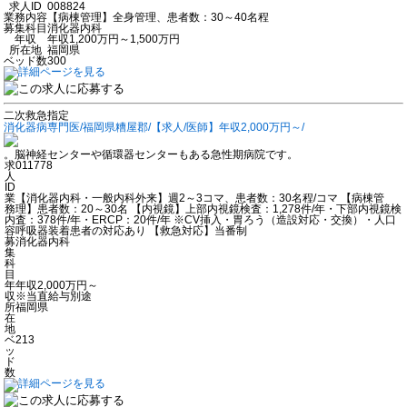
求人ID
008824
業務内容
【病棟管理】全身管理、患者数：30～40名程
募集科目
消化器内科
年収
年収1,200万円～1,500万円
所在地
福岡県
ベッド数
300
二次救急指定
消化器病専門医/福岡県糟屋郡/【求人/医師】年収2,000万円～/
。脳神経センターや循環器センターもある急性期病院です。
求
011778
人
ID
業
【消化器内科・一般内科外来】週2～3コマ、患者数：30名程/コマ 【病棟管
務
理】患者数：20～30名 【内視鏡】上部内視鏡検査：1,278件/年・下部内視鏡検
内
査：378件/年・ERCP：20件/年 ※CV挿入・胃ろう（造設対応・交換）・人口
容
呼吸器装着患者の対応あり 【救急対応】当番制
募
消化器内科
集
科
目
年
年収2,000万円～
収
※当直給与別途
所
福岡県
在
地
ベ
213
ッ
ド
数