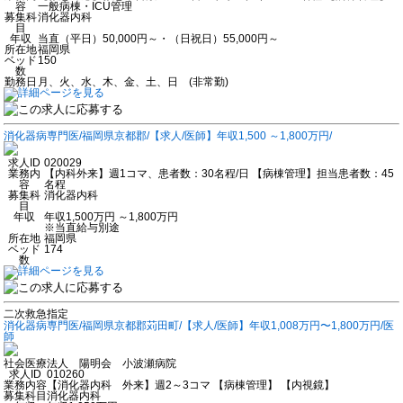
容
一般病棟・ICU管理
募集科
消化器内科
目
年収
当直（平日）50,000円～・（日祝日）55,000円～
所在地
福岡県
ベッド
150
数
勤務日
月、火、水、木、金、土、日 (非常勤)
消化器病専門医/福岡県京都郡/【求人/医師】年収1,500 ～1,800万円/
求人ID
020029
業務内
【内科外来】週1コマ、患者数：30名程/日 【病棟管理】担当患者数：45
容
名程
募集科
消化器内科
目
年収
年収1,500万円 ～1,800万円
※当直給与別途
所在地
福岡県
ベッド
174
数
二次救急指定
消化器病専門医/福岡県京都郡苅田町/【求人/医師】年収1,008万円〜1,800万円/医
師
社会医療法人 陽明会 小波瀬病院
求人ID
010260
業務内容
【消化器内科 外来】週2～3コマ 【病棟管理】 【内視鏡】
募集科目
消化器内科