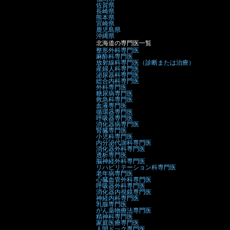
佐賀県
長崎県
熊本県
宮崎県
鹿児島県
沖縄県
北海道の専門医一覧
整形外科専門医
麻酔科専門医
放射線科専門医（診断または治療）
産婦人科専門医
泌尿器科専門医
総合内科専門医
外科専門医
糖尿病専門医
救急科専門医
血液専門医
循環器専門医
呼吸器専門医
消化器病専門医
腎臓専門医
小児科専門医
内分泌代謝科専門医
消化器外科専門医
透析専門医
脳神経外科専門医
リハビリテーション科専門医
老年病専門医
心臓血管外科専門医
呼吸器外科専門医
消化器内視鏡専門医
神経内科専門医
乳腺専門医
がん薬物療法専門医
精神科専門医
家庭医療専門医
人間ドック専門医