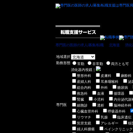
専門医の医師の求人/募集/転職
＞
北海道
＞
消化
地域選択
勤務形態
常勤
非常勤
両方とも可
消化器内視鏡｜
整形外科
皮膚科
麻酔科
産婦人科
耳鼻咽喉科
泌
総合内科
外科
糖尿病
救急科
血液
循環器
腎臓
小児科
内分泌代謝
専門医
細胞診
透析
脳神経外科
心臓血管外科
呼吸器外科
リウマチ
乳腺
臨床遺伝
気管支鏡
アレルギー
核
婦人科腫瘍
ペインクリニック