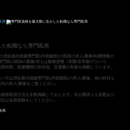
した転職なら専門医局
の消化器内視鏡専門医(内視鏡医)の医師の求人/募集/転職情報の
専門医の医師の募集/求人は勤務形態（常勤/非常勤/アルバイ
就業時間、医療機関の所在地、交通費の有無を掲載しています。
たい方は
消化器内視鏡専門医(内視鏡医)の求人/募集
、他の科目も
内の求人/募集
をご覧ください。
の資格取得方法
を多数掲載しております。非公開求人も多数あり
場合は
会員登録
をしてください。