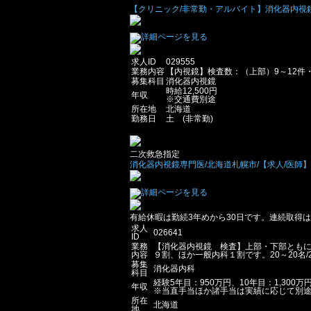
【クリニック/非常勤・アルバイト】消化器内視鏡専
求人ID
029555
業務内容
【内視鏡】検査数：（上部）9～12件
募集科目
消化器内視鏡
時給12,500円
年収
※交通費別途
所在地
北海道
勤務日
土 (非常勤)
二次救急指定
消化器内視鏡専門医/北海道札幌市/【求人/医師】年
有給休暇は勤続3年めから30日です。連続取得は
求人
026641
ID
業務
【消化器内視鏡 検査】上部・下部ともに
内容
９割、ほか一般内科１割です。20～20名/
募集
消化器内科
科目
経験5年目：950万円、10年目：1,300万円
年収
※当直手当ほか諸手当は実績に応じて別
所在
北海道
地