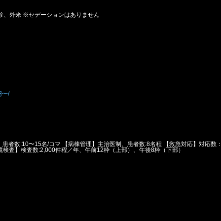
診、外来 ※セデーションはありません
〜/
患者数:10〜15名/コマ 【病棟管理】主治医制、患者数:8名程 【救急対応】対応数
検査】検査数:2,000件程／年、午前12枠（上部）、午後8枠（下部）