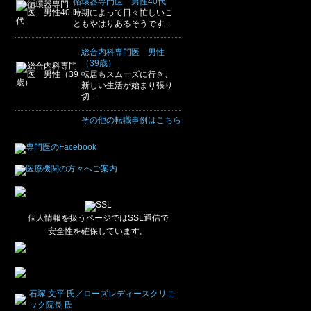
循環器専門医 男性40代
時期によって日々忙しいこ
ともやはりあるそうです...
総合内科専門医 男性
（39歳）
転居もスムーズに行き、
新しい生活が始まり張り
切...
その他の転職事例はこちら
個人情報を扱うページではSSL通信で
安全性を確保しています。
石塚 文平 氏／ローズレディースクリニ
ック院長 氏