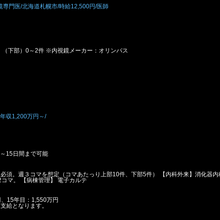
門医/北海道札幌市/時給12,500円/医師
・（下部）0～2件 ※内視鏡メーカー：オリンパス
収1,200万円～/
～15日間まで可能
必須。週３コマを想定（コマあたっり上部10件、下部5件） 【内科外来】消化器内
2コマ。 【病棟管理】 電子カルテ
、15年目：1,550万円
途支給となります。