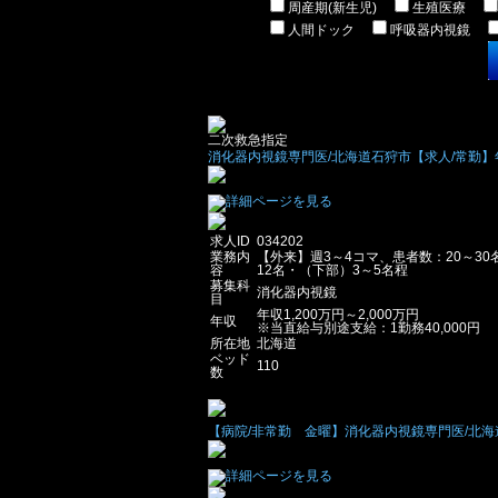
周産期(新生児)
生殖医療
人間ドック
呼吸器内視鏡
二次救急指定
消化器内視鏡専門医/北海道石狩市【求人/常勤】年収
求人ID
034202
業務内
【外来】週3～4コマ、患者数：20～30
容
12名・（下部）3～5名程
募集科
消化器内視鏡
目
年収1,200万円～2,000万円
年収
※当直給与別途支給：1勤務40,000円
所在地
北海道
ベッド
110
数
【病院/非常勤 金曜】消化器内視鏡専門医/北海道帯