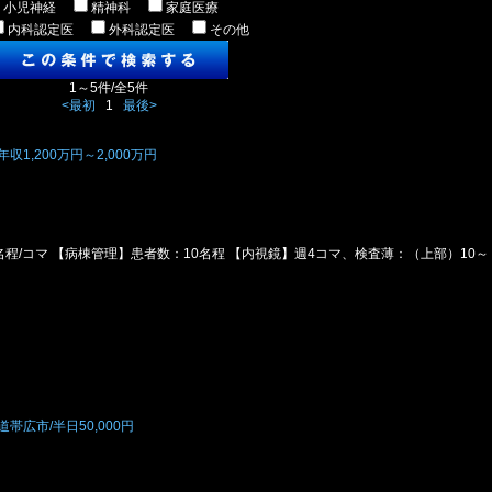
小児神経
精神科
家庭医療
内科認定医
外科認定医
その他
1～5件/全5件
<最初
1
最後>
1,200万円～2,000万円
名程/コマ 【病棟管理】患者数：10名程 【内視鏡】週4コマ、検査薄：（上部）10～
広市/半日50,000円