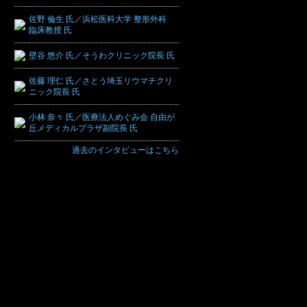
佐野 倫生 氏／浜松医科大学 整形外科
臨床教授 氏
壁谷 悠介 氏／そうわクリニック院長 氏
佐藤 理仁 氏／さとう埼玉リウマチクリ
ニック院長 氏
小林 奈々 氏／医療法人めぐみ会 自由が
丘メディカルプラザ副院長 氏
過去のインタビューはこちら
：