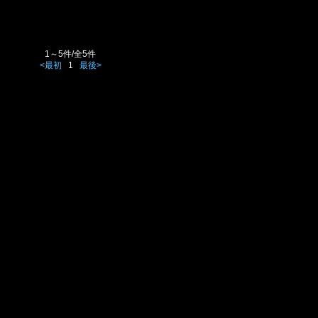
1～5件/全5件
<最初
1
最後>