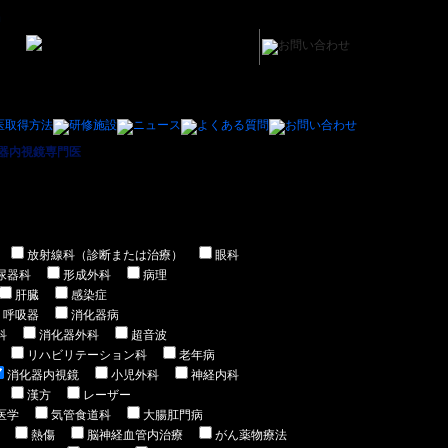
器内視鏡専門医
＞ 北海道内の消化器内視鏡専門医の医師の求人/募集一覧
放射線科（診断または治療）
眼科
尿器科
形成外科
病理
肝臓
感染症
呼吸器
消化器病
科
消化器外科
超音波
リハビリテーション科
老年病
消化器内視鏡
小児外科
神経内科
漢方
レーザー
医学
気管食道科
大腸肛門病
熱傷
脳神経血管内治療
がん薬物療法