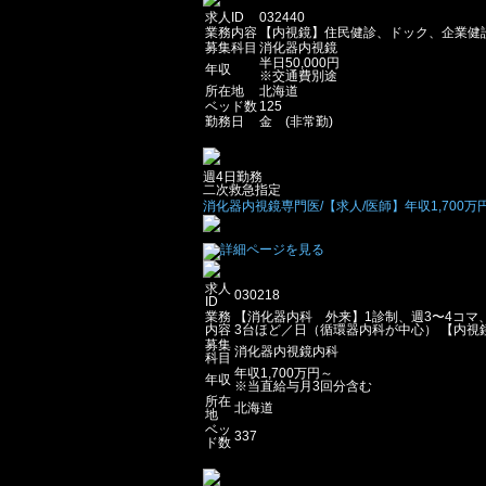
求人ID
032440
業務内容
【内視鏡】住民健診、ドック、企業健
募集科目
消化器内視鏡
半日50,000円
年収
※交通費別途
所在地
北海道
ベッド数
125
勤務日
金 (非常勤)
週4日勤務
二次救急指定
消化器内視鏡専門医/【求人/医師】年収1,700万円
求人
030218
ID
業務
【消化器内科 外来】1診制、週3〜4コマ、
内容
3台ほど／日（循環器内科が中心） 【内視鏡
募集
消化器内視鏡内科
科目
年収1,700万円～
年収
※当直給与月3回分含む
所在
北海道
地
ベッ
337
ド数