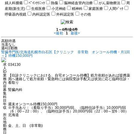
婦人科腫瘍
ﾍﾟｲﾝｸﾘﾆｯｸ
熱傷
脳神経血管内治療
がん薬物療法
周
産期(新生児)
生殖医療
小児神経
精神科
家庭医療
人間ﾄﾞｯｸ
呼吸器内視鏡
内科認定医
外科認定医
その他
1～4件/全4件
<最初
1
最後>
高額待遇
当直なし
週4日勤務
腎臓専門医/北海道札幌市白石区【クリニック 非常勤 オンコール待機・月1回
～】待機150,000円
求
034130
人
ID
業
【往診クリニックにおける、自宅オンコール待機】処方依頼があれば提携薬
務
局へ連絡して処方依頼・緊急時には病院受診手配又は状況に応じ臨時往診・
内
看取り
容
募
腎臓内科
集
科
目
年
週末オンコール待機150,000円
収
※手当あり：（看取り手当）30,000円/回、（臨時往診手当）10,000円/回
（6：00～22：00）、（臨時往診手当）20,000円/回（22：00～翌6：00）
所
北海道
在
地
勤
金、土、日 (非常勤)
務
日