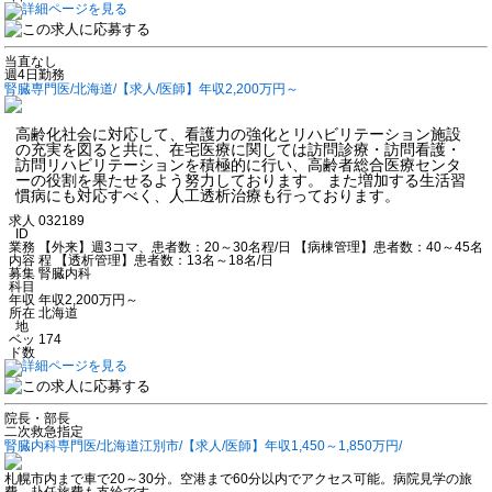
当直なし
週4日勤務
腎臓専門医/北海道/【求人/医師】年収2,200万円～
高齢化社会に対応して、看護力の強化とリハビリテーション施設
の充実を図ると共に、在宅医療に関しては訪問診療・訪問看護・
訪問リハビリテーションを積極的に行い、高齢者総合医療センタ
ーの役割を果たせるよう努力しております。 また増加する生活習
慣病にも対応すべく、人工透析治療も行っております。
求人
032189
ID
業務
【外来】週3コマ、患者数：20～30名程/日 【病棟管理】患者数：40～45名
内容
程 【透析管理】患者数：13名～18名/日
募集
腎臓内科
科目
年収
年収2,200万円～
所在
北海道
地
ベッ
174
ド数
院長・部長
二次救急指定
腎臓内科専門医/北海道江別市/【求人/医師】年収1,450～1,850万円/
札幌市内まで車で20～30分。空港まで60分以内でアクセス可能。病院見学の旅
費、赴任旅費も支給です。