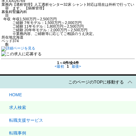
求人ID
026769
業務内
【透析管理】人工透析センター32床 シャント対応は現在は外科で行ってい
容
ます。 【病棟管理】
募集科
腎臓内科
目
年収
年収1,500万円～2,500万円
ご経験 7年モデル：1,500万円～2,000万円
ご経験 11年モデル：1,800万円～2,500万円
ご経験 20年年モデル：2,000万円～2,500万円
※業務内容、ご経験等に応じてご相談のうえ決定。
所在地
北海道
ベッド
374
数
1～4件/全4件
<最初
1
最後>
このページのTOPに移動する
HOME
求人検索
転職支援サービス
転職事例