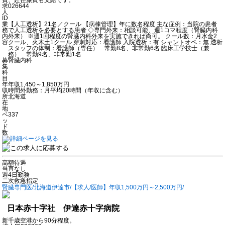
求
026644
人
ID
業
【人工透析】21名／クール 【病棟管理】年に数名程度 主な症例：当院の患者
務
で人工透析を必要とする患者 ◇専門外来：相談可能、週1コマ程度（腎臓内科
内
外来） ※週1回程度の腎臓内科外来を実施できれば尚可。 クール数：月水金2
容
クール、火木土1クール 穿刺対応：看護師 入院透析：有 シャントオペ：無 透析
スタッフの体制：看護師（専任） 常勤8名、非常勤6名 臨床工学技士（兼
務） 常勤9名、非常勤1名
募
腎臓内科
集
科
目
年
年収1,450～1,850万円
収
時間外勤務：月平均20時間（年収に含む）
所
北海道
在
地
ベ
337
ッ
ド
数
高額待遇
当直なし
週4日勤務
二次救急指定
腎臓専門医/北海道伊達市/【求人/医師】年収1,500万円～2,500万円/
日本赤十字社 伊達赤十字病院
新千歳空港から90分程度。