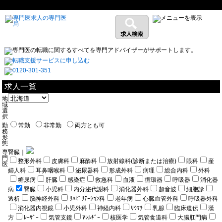
求人一覧
地
域
選
択
勤
常勤
非常勤
両方とも可
務
形
態
専
腎臓｜
門
整形外科
皮膚科
麻酔科
放射線科(診断または治療)
眼科
産
医
婦人科
耳鼻咽喉科
泌尿器科
形成外科
病理
総合内科
外科
糖尿病
肝臓
感染症
救急科
血液
循環器
呼吸器
消化器
病
腎臓
小児科
内分泌代謝科
消化器外科
超音波
細胞診
透析
脳神経外科
ﾘﾊﾋﾞﾘﾃｰｼｮﾝ科
老年病
心臓血管外科
呼吸器外科
消化器内視鏡
小児外科
神経内科
ﾘｳﾏﾁ
乳腺
臨床遺伝
漢
方
ﾚｰｻﾞｰ
気管支鏡
ｱﾚﾙｷﾞｰ
核医学
気管食道科
大腸肛門病