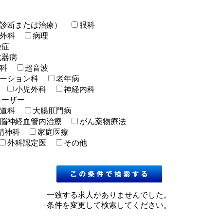
診断または治療）
眼科
外科
病理
染症
化器病
科
超音波
ーション科
老年病
小児外科
神経内科
レーザー
道科
大腸肛門病
脳神経血管内治療
がん薬物療法
精神科
家庭医療
外科認定医
その他
一致する求人がありませんでした。
条件を変更して検索してください。