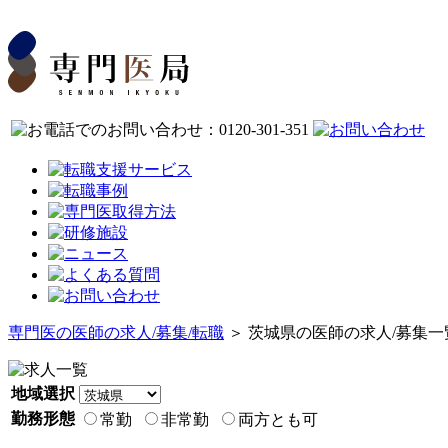
専門医の医師の求人/募集/転職
＞ 茨城県の医師の求人/募集一
地域選択
勤務形態
常勤
非常勤
両方とも可