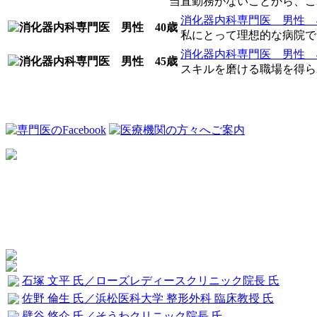
当直勤務がないことから、これ
消化器内科専門医 男性 
私にとって理想的な病院でし
消化器内科専門医 男性 
スキルを磨ける職場を得ら
石塚 文平 氏／ローズレディースクリニック院長 氏
佐野 倫生 氏／浜松医科大学 整形外科 臨床教授 氏
壁谷 悠介 氏／そうわクリニック院長 氏