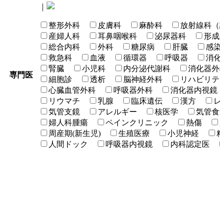
｜
整形外科
皮膚科
麻酔科
放射線科（
産婦人科
耳鼻咽喉科
泌尿器科
形成
総合内科
外科
糖尿病
肝臓
感
救急科
血液
循環器
呼吸器
消
腎臓
小児科
内分泌代謝科
消化器外
専門医
細胞診
透析
脳神経外科
リハビリテ
心臓血管外科
呼吸器外科
消化器内視鏡
リウマチ
乳腺
臨床遺伝
漢方
気管支鏡
アレルギー
核医学
気管食
婦人科腫瘍
ペインクリニック
熱傷
周産期(新生児)
生殖医療
小児神経
人間ドック
呼吸器内視鏡
内科認定医