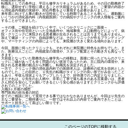
転職先としての条件は、平日も修学カリキュラムがあるため、その日の勤務終了
後に、遅刻せずに学校に通えることが大前提となります。また、ご要望の内容か
ら消化器内視鏡の実績や、対応件数をより重視する必要がありました。
来年度に向けて人事の動きが活性化している時期であることも幸いし、通勤圏に
いくつかの消化器内科（内視鏡医師）での病院やクリニックの求人情報をご案内
することができました。
～その後、ご相談を続けていく中で、いくつかクリニックにご面接～
オフィス街や住宅街といった立地条件や、地域事情、人口動態などによって、病
院・クリニックに来院される患者層が左右されることは言うまでもありません。
加えて健診・ドッグや、自由診療などは、そのクリニックが作るブランディング
や、マーケティングの内容によっても、来院層が大きく変わる傾向があります。
今回、面接に伺ったクリニックも、それぞれに来院層に特色をお持ちでした。ま
た、医療法人ごとに、内視鏡室の環境や、スタッフ配置とその動き方も異なって
きます。
大前提となっていた勤務先から修学先への移動は、面接に伺ったどちらのクリニ
ックにご縁があっても全く問題のない状況であったため、主に院内の環境や、来
院される患者層の観点から判断し、転職先を決定されました。
一方で、クリニック側の消化器内科での医師求人は、診療科の拡充を目的とした
ものでした。この目的と、Ｕ先生の転職がタイミングの良い形でかみ合ったこと
もあり、年収も現状よりもアップしたうえで、好待遇でのご内定となりました。
またそれは、Ｕ先生のお人柄や、非常に丁寧で落ち着きのある言葉遣いは、患者
さん対応を安心してお願いできるという安心感がありますとクリニックから評価
されてのことでした。
入職3ヶ月後の感想
専門医局の担当者の対応
全てのご相談に対して実現できる事ではなかなかありませんが、今回はＵ先生の
主なご要望を、ご期待通りに、一部ではそれ以上の内容でご案内できたことは、
サポート担当として喜ばしい限りです。
このページのTOPに移動する