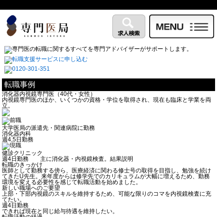
転職事例
消化器内視鏡専門医（40代・女性）
内視鏡専門医のほか、いくつかの資格・学位を取得され、現在も臨床と学業を両
立。
大学医局の派遣先・関連病院に勤務
消化器内科
週4,5日勤務
健診クリニック
週4日勤務 主に消化器・内視鏡検査。結果説明
転職のきっかけ
医師として勤務する傍ら、医療経済に関わる修士号の取得を目指し、勉強を続け
てきたU先生。来年度からは修学先でのカリキュラムが大幅に増えるため、勤務
環境を変える必要性を感じて転職活動を始めました。
新しい職場へのご要望
上部・下部内視鏡のスキルを維持するため、可能な限りのコマを内視鏡検査に充
てたい。
週4日勤務
できれば現在と同じ給与待遇を維持したい。
転職活動の経過