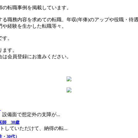
師の転職事例を掲載しています。
する職務内容を求めての転職、年収(年俸)のアップや役職・待
門や経験を生かした転職等々。
です。
ります。
合は会員登録にお進みください。
）
設備面で想定外の支障が...
師 38歳
していただけて、納得の転...
・30代）