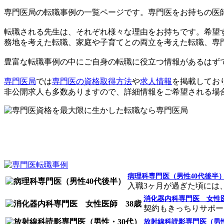
専門医局の転職事例の一覧ページです。専門医をお持ちの医
転職される先生は、それぞれ様々な理由をお持ちです。希望
務地を考えた転職、家庭や子育てとの両立を考えた転職、専
豊富な転職事例の中にご自身の転職に役立つ情報があるはず
専門医局
では
専門医の資格取得方法
や
求人情報
を掲載してお
非公開求人も多数ありますので、詳細情報をご希望される場
病理科専門医（男性40代後半
入職3ヶ月が過ぎた頃には、
消化器内科専門医 女性医
契約もきっちりサポート
放射線科読影専門医（男性