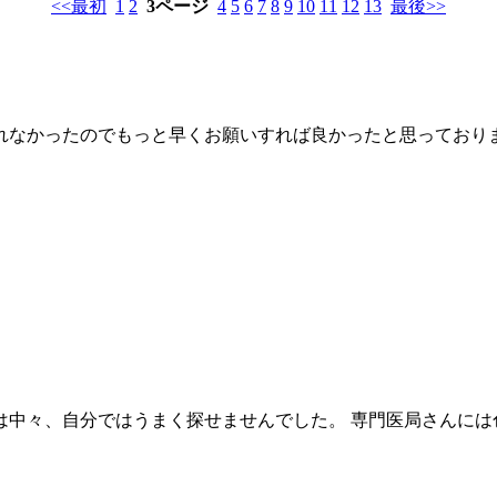
<<最初
1
2
3ページ
4
5
6
7
8
9
10
11
12
13
最後>>
れなかったのでもっと早くお願いすれば良かったと思っており
は中々、自分ではうまく探せませんでした。 専門医局さんには