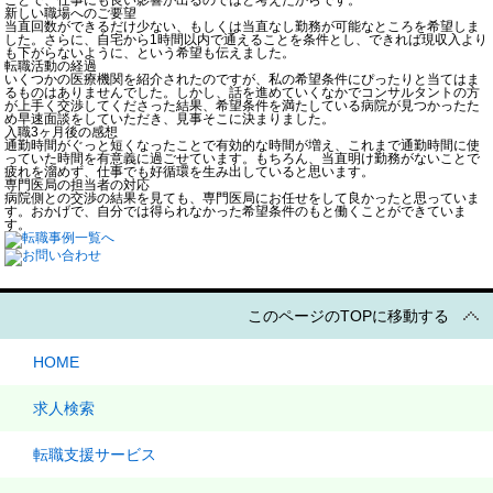
新しい職場へのご要望
当直回数ができるだけ少ない、もしくは当直なし勤務が可能なところを希望しま
した。さらに、自宅から1時間以内で通えることを条件とし、できれば現収入より
も下がらないように、という希望も伝えました。
転職活動の経過
いくつかの医療機関を紹介されたのですが、私の希望条件にぴったりと当てはま
るものはありませんでした。しかし、話を進めていくなかでコンサルタントの方
が上手く交渉してくださった結果、希望条件を満たしている病院が見つかったた
め早速面談をしていただき、見事そこに決まりました。
入職3ヶ月後の感想
通勤時間がぐっと短くなったことで有効的な時間が増え、これまで通勤時間に使
っていた時間を有意義に過ごせています。もちろん、当直明け勤務がないことで
疲れを溜めず、仕事でも好循環を生み出していると思います。
専門医局の担当者の対応
病院側との交渉の結果を見ても、専門医局にお任せをして良かったと思っていま
す。おかげで、自分では得られなかった希望条件のもと働くことができていま
す。
このページのTOPに移動する
HOME
求人検索
転職支援サービス