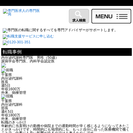
転職事例
内分泌代謝科専門医 男性（50歳）
尿病学会専門医、内科学会認定医
千葉県
内分泌代謝科
医長
週5日
年収1600万
外来、病棟管理
千葉県
内分泌代謝科
部長
週4.5日
年収1800万
外来、病棟管理
転職のきっかけ
年齢的に当直明けの勤務や病院までの通勤時間が辛く感じるようになってきたこ
とがきっかけです。時間的にも地理的にも、もっと自分に合った医療機関で働く
ことで、仕事にも良い影響が出るのではと考えたからです。