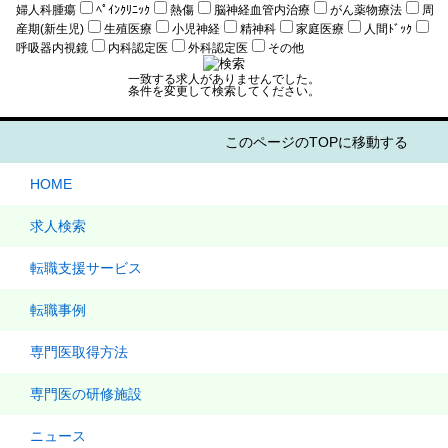
婦人科腫瘍
ﾍﾟｲﾝｸﾘﾆｯｸ
熱傷
脳神経血管内治療
がん薬物療法
周
産期(新生児)
生殖医療
小児神経
精神科
家庭医療
人間ﾄﾞｯｸ
呼吸器内視鏡
内科認定医
外科認定医
その他
一致する求人がありませんでした。
条件を変更して検索してください。
このページのTOPに移動する
HOME
求人検索
転職支援サービス
転職事例
専門医取得方法
専門医の研修施設
ニュース