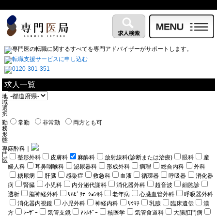
求人一覧
地
域
選
択
勤
常勤
非常勤
両方とも可
務
形
態
専
麻酔科｜
門
整形外科
皮膚科
麻酔科
放射線科(診断または治療)
眼科
産
医
婦人科
耳鼻咽喉科
泌尿器科
形成外科
病理
総合内科
外科
糖尿病
肝臓
感染症
救急科
血液
循環器
呼吸器
消化器
病
腎臓
小児科
内分泌代謝科
消化器外科
超音波
細胞診
透析
脳神経外科
ﾘﾊﾋﾞﾘﾃｰｼｮﾝ科
老年病
心臓血管外科
呼吸器外科
消化器内視鏡
小児外科
神経内科
ﾘｳﾏﾁ
乳腺
臨床遺伝
漢
方
ﾚｰｻﾞｰ
気管支鏡
ｱﾚﾙｷﾞｰ
核医学
気管食道科
大腸肛門病