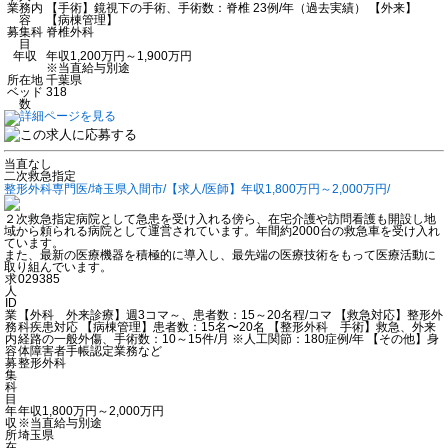
業務内
【手術】鏡視下の手術、手術数：脊椎 23例/年（過去実績） 【外来】
容
【病棟管理】
募集科
脊椎外科
目
年収
年収1,200万円～1,900万円
※当直給与別途
所在地
千葉県
ベッド
318
数
当直なし
二次救急指定
整形外科専門医/埼玉県入間市/【求人/医師】年収1,800万円～2,000万円/
２次救急指定病院として急患を受け入れる傍ら、在宅介護や訪問看護も開設し地
域から頼られる病院として運営されています。年間約2000台の救急車を受け入れ
ています。
また、最新の医療機器を積極的に導入し、最先端の医療技術をもって医療活動に
取り組んでいます。
求
029385
人
ID
業
【外科 外来診療】週3コマ～、患者数：15～20名程/コマ 【救急対応】整形外
務
科疾患対応 【病棟管理】患者数：15名〜20名 【整形外科 手術】救急、外来
内
経路の一般外傷、手術数：10～15件/月 ※人工関節：180症例/年 【その他】身
容
体障害者手帳認定業務など
募
整形外科
集
科
目
年
年収1,800万円～2,000万円
収
※当直給与別途
所
埼玉県
在