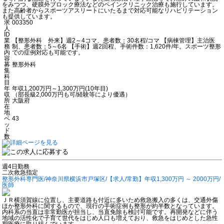
をみつつ、硬膜外ブロック療法などのペインクリニック治療も施行しています。
また高齢者からスポーツアスリートにいたるまで対応可能なリハビリテーション
も提供しています。
求
003350
人
ID
業
【整形外科 外来】週2～4コマ、患者数：30名程/コマ 【病棟管理】主治医
務
制、患者数：5～6名 【手術】週2回程、手術件数：1,620件/年。スポーツ整形
内
での症例対応も可能です。
容
募
整形外科
集
科
目
年
年収1,200万円～1,300万円(10年目)
収
（部長級2,000万円も可/経験等により優遇）
所
大阪府
在
地
ベ
43
ッ
ド
数
週4日勤務
二次救急指定
整形外科専門医/神奈川県横浜市戸塚区/【求人/常勤】年収1,300万円 ～ 2000万円/
医師
ＪＲ横須賀線に位置し、主要道路も付近に多いため救急搬入の多くは、交通外傷
ほか整形外科に関するもので、現行の手術症例も整形が約半数となっています。
内科系の当直は非常勤医が担当し、当直免除も検討可能です。再開発などに伴う
地域の活性化で子育て世代をはじめ人口も増えており、救急をはじめとした急性
期医療に取り組んでいます。