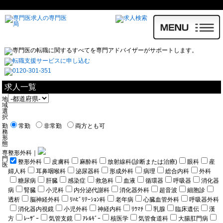
求人一覧
地
域
選
択
勤
常勤
非常勤
両方とも可
務
形
態
専
整形外科｜
門
整形外科
皮膚科
麻酔科
放射線科(診断または治療)
眼科
産
医
婦人科
耳鼻咽喉科
泌尿器科
形成外科
病理
総合内科
外科
糖尿病
肝臓
感染症
救急科
血液
循環器
呼吸器
消化器
病
腎臓
小児科
内分泌代謝科
消化器外科
超音波
細胞診
透析
脳神経外科
ﾘﾊﾋﾞﾘﾃｰｼｮﾝ科
老年病
心臓血管外科
呼吸器外科
消化器内視鏡
小児外科
神経内科
ﾘｳﾏﾁ
乳腺
臨床遺伝
漢
方
ﾚｰｻﾞｰ
気管支鏡
ｱﾚﾙｷﾞｰ
核医学
気管食道科
大腸肛門病