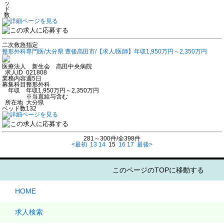
ッ
ド
数
二次救急指定
整形外科専門医/大分県 豊後高田市/【求人/医師】年収1,950万円～2,350万円
医療法人 新生会 高田中央病院
求人ID
021808
業務内容
週5日
募集科目
整形外科
年収
年収1,950万円～2,350万円
※当直給与含む
所在地
大分県
ベッド数
132
281～300件/全398件
<最初
13
14
15
16
17
最後>
このページのTOPに移動する
HOME
求人検索