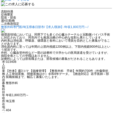
高額待遇
症例豊富
院長・部長
週4日勤務
二次救急指定
整形外科専門医/埼玉県春日部市/【求人/医師】/年収1,800万円～/
循環器領域においては、同県下でも多くの心臓カテーテルと冠動脈バイパス手術
に対応されており、同市内でも救急治療の中心的な役割も果たしています。
内科系は消化器、呼吸器、循環器と各科において増員を目的とした募集がでるこ
とがあります。
消化器内科に至っては年間の上部内視鏡1200例以上、下部内視鏡900件以上とい
う状況です。
外科、心臓血管外科など一部の診療科で大学からの医局派遣を受けていますが、
病院全体としての学閥はありません。
診療科によっては部長職または、部長候補の募集がだされることもあります。
求
023408
人
ID
業
【外来】週3コマ 【病棟管理】 【整形外科 手術】年間約700件（外傷骨折、
務
人工骨頭置換、間接置換ほか）令和4年データ。 【救急対応】 若手医師～部
内
長職候補まで、幅広く募集いたします。
容
募
整形外科
集
科
目
年
年収1,800万円～
収
所
埼玉県
在
地
ベ
404