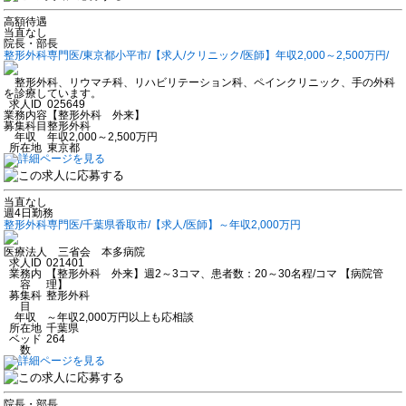
高額待遇
当直なし
院長・部長
整形外科専門医/東京都小平市/【求人/クリニック/医師】年収2,000～2,500万円/
整形外科、リウマチ科、リハビリテーション科、ペインクリニック、手の外科
を診療しています。
求人ID
025649
業務内容
【整形外科 外来】
募集科目
整形外科
年収
年収2,000～2,500万円
所在地
東京都
当直なし
週4日勤務
整形外科専門医/千葉県香取市/【求人/医師】～年収2,000万円
医療法人 三省会 本多病院
求人ID
021401
業務内
【整形外科 外来】週2～3コマ、患者数：20～30名程/コマ 【病院管
容
理】
募集科
整形外科
目
年収
～年収2,000万円以上も応相談
所在地
千葉県
ベッド
264
数
院長・部長