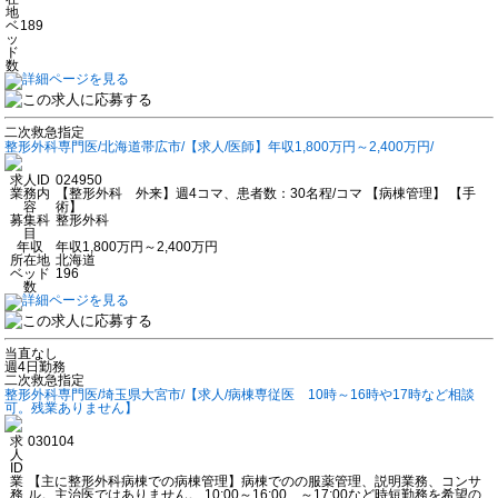
地
ベ
189
ッ
ド
数
二次救急指定
整形外科専門医/北海道帯広市/【求人/医師】年収1,800万円～2,400万円/
求人ID
024950
業務内
【整形外科 外来】週4コマ、患者数：30名程/コマ 【病棟管理】 【手
容
術】
募集科
整形外科
目
年収
年収1,800万円～2,400万円
所在地
北海道
ベッド
196
数
当直なし
週4日勤務
二次救急指定
整形外科専門医/埼玉県大宮市/【求人/病棟専従医 10時～16時や17時など相談
可。残業ありません】
求
030104
人
ID
業
【主に整形外科病棟での病棟管理】病棟でのの服薬管理、説明業務、コンサ
務
ル。主治医ではありません。 10:00～16:00、～17:00など時短勤務を希望の