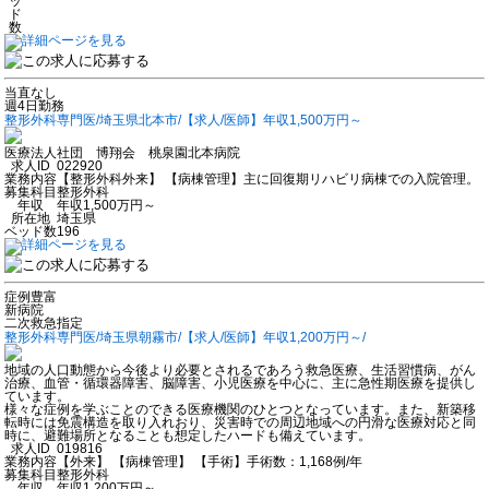
ッ
ド
数
当直なし
週4日勤務
整形外科専門医/埼玉県北本市/【求人/医師】年収1,500万円～
医療法人社団 博翔会 桃泉園北本病院
求人ID
022920
業務内容
【整形外科外来】 【病棟管理】主に回復期リハビリ病棟での入院管理。
募集科目
整形外科
年収
年収1,500万円～
所在地
埼玉県
ベッド数
196
症例豊富
新病院
二次救急指定
整形外科専門医/埼玉県朝霧市/【求人/医師】年収1,200万円～/
地域の人口動態から今後より必要とされるであろう救急医療、生活習慣病、がん
治療、血管・循環器障害、脳障害、小児医療を中心に、主に急性期医療を提供し
ています。
様々な症例を学ぶことのできる医療機関のひとつとなっています。また、新築移
転時には免震構造を取り入れおり、災害時での周辺地域への円滑な医療対応と同
時に、避難場所となることも想定したハードも備えています。
求人ID
019816
業務内容
【外来】 【病棟管理】 【手術】手術数：1,168例/年
募集科目
整形外科
年収
年収1,200万円～