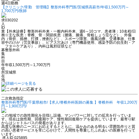
週4日勤務
【クリニック/常勤 管理職】整形外科専門医/茨城県高萩市/年収1,500万円～
1,700万円/医師
求
030202
人
ID
業
【外来診療】整形外科外来・一般内科外来、週6～10コマ、患者薄：10名程/日
務
☆主な疾患：脊椎、骨・関節疾患（腰痛、膝痛、骨粗しょう症など）、外傷
内
（骨折、捻挫、打撲，挫創など）、スポーツ障害、痛風治療、交通事故、仕事
容
中のけが（労災事故）、ピアス穴あけ（専門機器使用、感染予防の抗生剤・ア
フターケアあり）、内科は風邪症状など
募
整形外科
集
科
目
年
年収1,500万円～1,700万円
収
所
茨城県
在
地
二次救急指定
整形外科専門医/千葉県柏市/【求人/脊椎外科医師の募集 】脊椎外科 年収1,200万
円～1,900万円/
この地域での急性期化を目指し設備、マンパワーに対しての拡充を行っていま
す。現在は急性期、回復期ケア、慢性期回復期ケアを提供しています。最寄り駅
からはシャトルバスの発着があります。
高度な医療のニーズにお応えするとともに、温かみのある明るい雰囲気作りと質
の高い患者サービスを常に心がけて、人間性を尊重したふれあいの医療を行って
います。
求人ID
025895