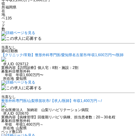
収
所
福岡県
在
地
ベ
135
ッ
ド
数
当直なし
週4日勤務
【クリニック/常勤】整形外科専門医/愛知県名古屋市/年収1,600万円〜/医師
求人ID
029712
業務内容
【訪問診療】個人宅：8割・施設：2割
募集科目
整形外科
年収
年収1,600万円〜
所在地
愛知県
当直なし
整形外科専門医/山梨県笛吹市/【求人/医師】年収1,400万円～/
社会医療法人 加納岩 山梨リハビリテーション病院
求人ID
020670
業務内容
【病棟管理】回復期リバビリ病棟、担当患者数：20～30名程
募集科目
整形外科
年収
年収1,400万円～
所在地
山梨県
ベッド数
135