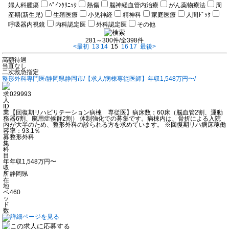
婦人科腫瘍
ﾍﾟｲﾝｸﾘﾆｯｸ
熱傷
脳神経血管内治療
がん薬物療法
周
産期(新生児)
生殖医療
小児神経
精神科
家庭医療
人間ﾄﾞｯｸ
呼吸器内視鏡
内科認定医
外科認定医
その他
281～300件/全398件
<最初
13
14
15
16
17
最後>
高額待遇
当直なし
二次救急指定
整形外科専門医/静岡県静岡市/【求人/病棟専従医師】年収1,548万円〜/
求
029993
人
ID
業
【回復期リハビリテーション病棟 専従医】病床数：60床（脳血管2割、運動
務
器6割、廃用症候群2割） 体制強化での募集です。病棟内は、骨折による入院
内
が大半のため、整形外科の診られる方を求めています。 ※回復期リハ病床稼働
容
率：93.1％
募
整形外科
集
科
目
年
年収1,548万円〜
収
所
静岡県
在
地
ベ
460
ッ
ド
数