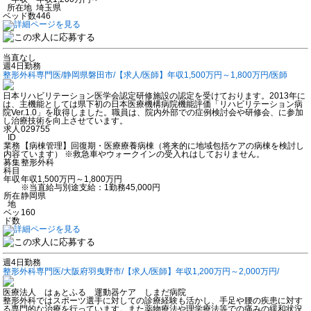
所在地
埼玉県
ベッド数
446
当直なし
週4日勤務
整形外科専門医/静岡県磐田市/【求人/医師】年収1,500万円～1,800万円/医師
日本リハビリテーション医学会認定研修施設の認定を受けております。2013年に
は、主機能としては県下初の日本医療機構病院機能評価「リハビリテーション病
院Ver.1.0」を取得しました。職員は、院内外部での症例検討会や研修会、に参加
し治療技術を向上させています。
求人
029755
ID
業務
【病棟管理】回復期・医療療養病棟（将来的に地域包括ケアの病棟を検討し
内容
ています） ※救急車やウォークインの受入れはしておりません。
募集
整形外科
科目
年収
年収1,500万円～1,800万円
※当直給与別途支給：1勤務45,000円
所在
静岡県
地
ベッ
160
ド数
週4日勤務
整形外科専門医/大阪府羽曳野市/【求人/医師】年収1,200万円～2,000万円/
医療法人 はぁとふる 運動器ケア しまだ病院
整形外科ではスポーツ選手に対しての診療経験も活かし、手足や腰の疾患に対す
る専門的な治療を行っています。また薬物療法や理学療法等での痛みの緩和状況