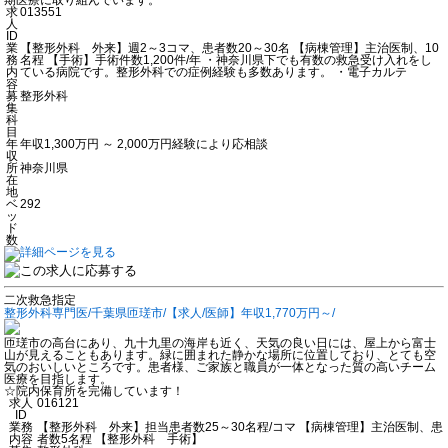
求
013551
人
ID
業
【整形外科 外来】週2～3コマ、患者数20～30名 【病棟管理】主治医制、10
務
名程 【手術】手術件数1,200件/年 ・神奈川県下でも有数の救急受け入れをし
内
ている病院です。整形外科での症例経験も多数あります。 ・電子カルテ
容
募
整形外科
集
科
目
年
年収1,300万円 ～ 2,000万円経験により応相談
収
所
神奈川県
在
地
ベ
292
ッ
ド
数
二次救急指定
整形外科専門医/千葉県匝瑳市/【求人/医師】年収1,770万円～/
匝瑳市の高台にあり、九十九里の海岸も近く、天気の良い日には、屋上から富士
山が見えることもあります。緑に囲まれた静かな場所に位置しており、とても空
気のおいしいところです。患者様、ご家族と職員が一体となった質の高いチーム
医療を目指します。
☆院内保育所を完備しています！
求人
016121
ID
業務
【整形外科 外来】担当患者数25～30名程/コマ 【病棟管理】主治医制、患
内容
者数5名程 【整形外科 手術】