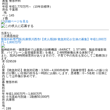
募集
整形外科
科目
年収
年収1,770万円～（10年目標準）
所在
千葉県
地
ベッ
145
ド数
当直なし
二次救急指定
整形外科専門医/兵庫県川西市/【求人/医師/ 救急対応が主体の募集】年収1,000万
円～1,800万円/
脳神経外科・循環器科では最新の診断機器（64列CT、1. 5T MRI、脳血管撮影装
置、バイプレーン血管撮影装置）を備え、2 4時間稼働出来る体制です。
また、院内24時間保育所がありますので、子育て中の先生も安心してご勤務頂け
ます。
求
029539
人
ID
業
【救急対応】救急対応数：3,500～4,000件程/年 【病棟管理】各科への振り分
務
けが難しい症例の担当を一時的にお願いします。患者数：0～5名程 ☆症例と
内
しては外傷が多めです。
容
募
整形外科
集
科
目
年
年収1,000万円～1,800万円
収
※当直給与別途：1勤務50,000円
所
兵庫県
在
地
ベ
199