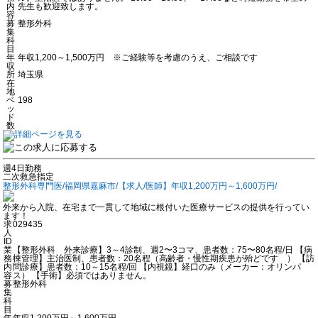
内
先生も歓迎致します。
容
募
整形外科
集
科
目
年
年収1,200～1,500万円 ※ご経験等を考慮のうえ、ご相談です
収
所
埼玉県
在
地
ベ
198
ッ
ド
数
週4日勤務
二次救急指定
整形外科専門医/福岡県嘉麻市/【求人/医師】年収1,200万円～1,600万円/
外来から入院、在宅まで一貫して地域に根付いた医療サービスの提供を行ってい
ます！
求
029435
人
ID
業
【整形外科 外来診療】3～4診制、週2〜3コマ、患者数：75〜80名程/日 【病
務
棟管理】主治医制、患者数：20名程（高齢者・慢性期疾患が殆どです ） 【訪
内
問診療】患者数：10～15名程/回 【内視鏡】経口のみ（メーカー：オリンパ
容
ス） 【手術】必須ではありません。
募
整形外科
集
科
目
年
年収1,200万円～1,600万円