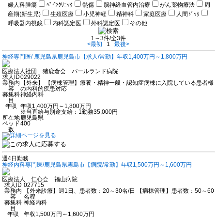
婦人科腫瘍
ﾍﾟｲﾝｸﾘﾆｯｸ
熱傷
脳神経血管内治療
がん薬物療法
周
産期(新生児)
生殖医療
小児神経
精神科
家庭医療
人間ﾄﾞｯｸ
呼吸器内視鏡
内科認定医
外科認定医
その他
1～3件/全3件
<最初
1
最後>
神経専門医/ 鹿児島県鹿児島市【求人/常勤】年収1,400万円～1,800万円
医療法人社団 猪鹿倉会 パールランド病院
求人ID
029022
業務内
【外来】 【病棟管理】療養・精神一般・認知症病棟に入院している患者様
容
の内科的疾患対応
募集科
神経内科
目
年収
年収1,400万円～1,800万円
※当直給与別途支給：1勤務35,000円
所在地
鹿児島県
ベッド
400
数
週4日勤務
神経内科専門医/鹿児島県霧島市【病院/常勤】年収1,500万円～1,600万円
医療法人 仁心会 福山病院
求人ID
027715
業務内
【外来診療】週1日、患者数：20～30名/日 【病棟管理】患者数：50～60
容
名程
募集科
神経内科
目
年収
年収1,500万円～1,600万円