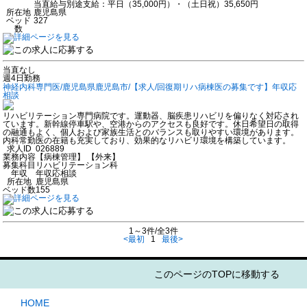
当直給与別途支給：平日（35,000円）・（土日祝）35,650円
所在地
鹿児島県
ベッド
327
数
当直なし
週4日勤務
神経内科専門医/鹿児島県鹿児島市/【求人/回復期リハ病棟医の募集です】年収応
相談
リハビリテーション専門病院です。運動器、脳疾患リハビリを偏りなく対応され
ています。新幹線停車駅や、空港からのアクセスも良好です。休日希望日の取得
の融通もよく、個人および家族生活とのバランスも取りやすい環境があります。
内科常勤医の在籍も充実しており、効果的なリハビリ環境を構築しています。
求人ID
026889
業務内容
【病棟管理】 【外来】
募集科目
リハビリテーション科
年収
年収応相談
所在地
鹿児島県
ベッド数
155
1～3件/全3件
<最初
1
最後>
このページのTOPに移動する
HOME