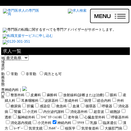
求人一覧
地
域
選
択
勤
常勤
非常勤
両方とも可
務
形
態
専
神経内科｜
門
整形外科
皮膚科
麻酔科
放射線科(診断または治療)
眼科
産
医
婦人科
耳鼻咽喉科
泌尿器科
形成外科
病理
総合内科
外科
糖尿病
肝臓
感染症
救急科
血液
循環器
呼吸器
消化器
病
腎臓
小児科
内分泌代謝科
消化器外科
超音波
細胞診
透析
脳神経外科
ﾘﾊﾋﾞﾘﾃｰｼｮﾝ科
老年病
心臓血管外科
呼吸器外科
消化器内視鏡
小児外科
神経内科
ﾘｳﾏﾁ
乳腺
臨床遺伝
漢
方
ﾚｰｻﾞｰ
気管支鏡
ｱﾚﾙｷﾞｰ
核医学
気管食道科
大腸肛門病