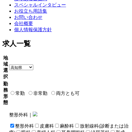
スペシャルインタビュー
お役立ち用語集
お問い合わせ
会社概要
個人情報保護方針
求人一覧
地
域
選
択
勤
務
常勤
非常勤
両方とも可
形
態
整形外科｜
整形外科
皮膚科
麻酔科
放射線科(診断または治