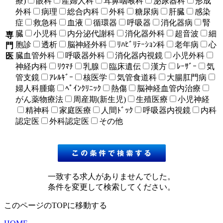
療)
眼科
産婦人科
耳鼻咽喉科
泌尿器科
形成
外科
病理
総合内科
外科
糖尿病
肝臓
感染
症
救急科
血液
循環器
呼吸器
消化器病
腎
臓
小児科
内分泌代謝科
消化器外科
超音波
細
専
胞診
透析
脳神経外科
ﾘﾊﾋﾞﾘﾃｰｼｮﾝ科
老年病
心
門
臓血管外科
呼吸器外科
消化器内視鏡
小児外科
医
神経内科
ﾘｳﾏﾁ
乳腺
臨床遺伝
漢方
ﾚｰｻﾞｰ
気
管支鏡
ｱﾚﾙｷﾞｰ
核医学
気管食道科
大腸肛門病
婦人科腫瘍
ﾍﾟｲﾝｸﾘﾆｯｸ
熱傷
脳神経血管内治療
がん薬物療法
周産期(新生児)
生殖医療
小児神経
精神科
家庭医療
人間ﾄﾞｯｸ
呼吸器内視鏡
内科
認定医
外科認定医
その他
一致する求人がありませんでした。
条件を変更して検索してください。
このページのTOPに移動する