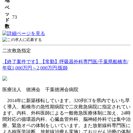
地
ベ
ッ
73
ド
数
二次救急指定
【終了案件です】【常勤】呼吸器外科専門医/千葉県船橋市/
年収1,000万円～2,000万円/医師
医療法人 徳洲会 千葉徳洲会病院
2014年に新築移転しています。320列CTを県内でもいち早
く導入、船橋市の急性期病院で二次救急病院に指定されてい
ます。内科、外科医師による一般救急医療体制に加え、24時
間対応の循環器内科、心臓血管外科、脳神経外科では集中治
療、緊急オペの体制をしいています。また放射線科専門医に
よる核医学診断、放射線治療も実施しておりがん治療の体制