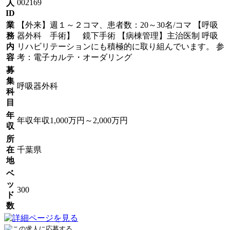
002169
人
ID
業
【外来】週１～２コマ、患者数：20～30名/コマ 【呼吸
務
器外科 手術】 鏡下手術 【病棟管理】主治医制 呼吸
内
リハビリテーションにも積極的に取り組んでいます。 参
容
考：電子カルテ・オーダリング
募
集
呼吸器外科
科
目
年
年収年収1,000万円～2,000万円
収
所
在
千葉県
地
ベ
ッ
300
ド
数