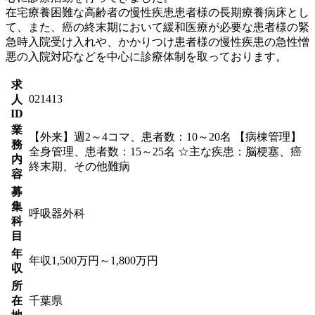
在宅療養困難な高齢者の慢性疾患患者様の長期療養病床とし
て、また、癌の終末期において緩和医療が必要な患者様の緊
急時入院受け入れや、かかりつけ患者様の慢性疾患の急性憎
悪の入院対応などを中心に診療体制を取っております。
求
021413
人
ID
業
【外来】週2～4コマ、患者数：10～20名 【病棟管理】
務
全身管理、患者数：15～25名 ☆主な疾患：脳梗塞、癌
内
終末期、その他難病
容
募
集
呼吸器外科
科
目
年
年収1,500万円～1,800万円
収
所
在
千葉県