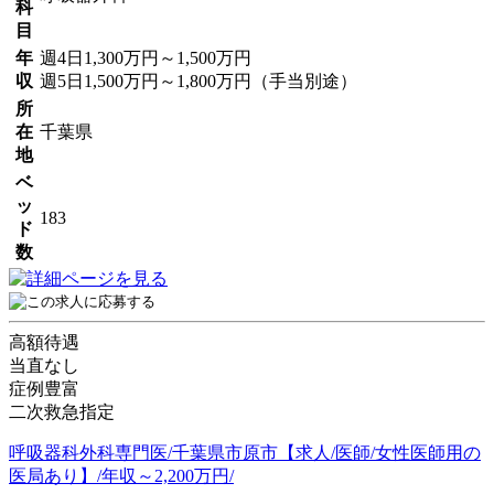
科
目
年
週4日1,300万円～1,500万円
収
週5日1,500万円～1,800万円（手当別途）
所
在
千葉県
地
ベ
ッ
183
ド
数
高額待遇
当直なし
症例豊富
二次救急指定
呼吸器科外科専門医/千葉県市原市【求人/医師/女性医師用の
医局あり】/年収～2,200万円/