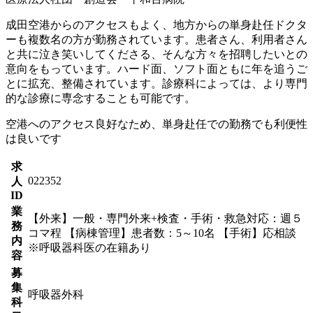
成田空港からのアクセスもよく、地方からの単身赴任ドクタ
ーも複数名の方が勤務されています。患者さん、利用者さん
と共に泣き笑いしてくださる、そんな方々を招聘したいとの
意向をもっています。ハード面、ソフト面ともに年を追うご
とに拡充、整備されています。診療科によっては、より専門
的な診療に専念することも可能です。
空港へのアクセス良好なため、単身赴任での勤務でも利便性
は良いです
求
022352
人
ID
業
【外来】一般・専門外来+検査・手術・救急対応：週５
務
コマ程 【病棟管理】患者数：5～10名 【手術】応相談
内
※呼吸器科医の在籍あり
容
募
集
呼吸器外科
科