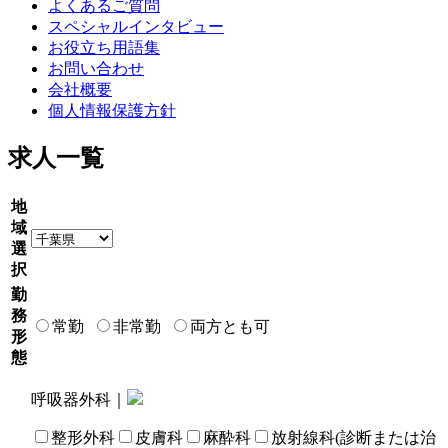
よくあるご質問
スペシャルインタビュー
お役立ち用語集
お問い合わせ
会社概要
個人情報保護方針
求人一覧
地
域
選
択
勤
務
常勤
非常勤
両方とも可
形
態
呼吸器外科｜
整形外科
皮膚科
麻酔科
放射線科(診断または治