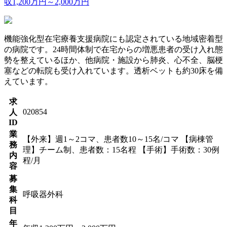
収1,200万円～2,000万円
機能強化型在宅療養支援病院にも認定されている地域密着型
の病院です。24時間体制で在宅からの増悪患者の受け入れ態
勢を整えているほか、他病院・施設から肺炎、心不全、脳梗
塞などの転院も受け入れています。透析ベットも約30床を備
えています。
求
020854
人
ID
業
【外来】週1～2コマ、患者数10～15名/コマ 【病棟管
務
理】チーム制、患者数：15名程 【手術】手術数：30例
内
程/月
容
募
集
呼吸器外科
科
目
年