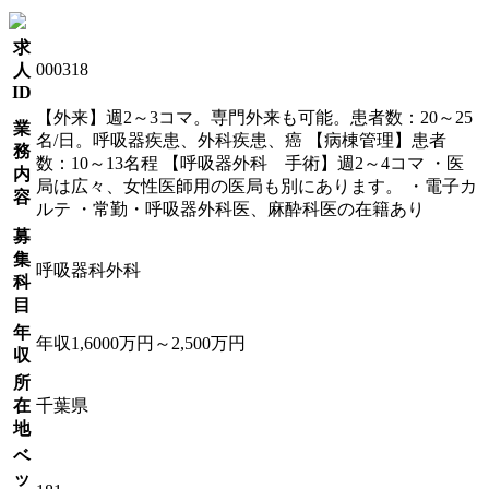
求
000318
人
ID
【外来】週2～3コマ。専門外来も可能。患者数：20～25
業
名/日。呼吸器疾患、外科疾患、癌 【病棟管理】患者
務
数：10～13名程 【呼吸器外科 手術】週2～4コマ ・医
内
局は広々、女性医師用の医局も別にあります。 ・電子カ
容
ルテ ・常勤・呼吸器外科医、麻酔科医の在籍あり
募
集
呼吸器科外科
科
目
年
年収1,6000万円～2,500万円
収
所
在
千葉県
地
ベ
ッ