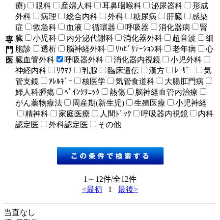
療)
眼科
産婦人科
耳鼻咽喉科
泌尿器科
形成
外科
病理
総合内科
外科
糖尿病
肝臓
感染
症
救急科
血液
循環器
呼吸器
消化器病
腎
臓
小児科
内分泌代謝科
消化器外科
超音波
細
専
胞診
透析
脳神経外科
ﾘﾊﾋﾞﾘﾃｰｼｮﾝ科
老年病
心
門
臓血管外科
呼吸器外科
消化器内視鏡
小児外科
医
神経内科
ﾘｳﾏﾁ
乳腺
臨床遺伝
漢方
ﾚｰｻﾞｰ
気
管支鏡
ｱﾚﾙｷﾞｰ
核医学
気管食道科
大腸肛門病
婦人科腫瘍
ﾍﾟｲﾝｸﾘﾆｯｸ
熱傷
脳神経血管内治療
がん薬物療法
周産期(新生児)
生殖医療
小児神経
精神科
家庭医療
人間ﾄﾞｯｸ
呼吸器内視鏡
内科
認定医
外科認定医
その他
1～12件/全12件
<最初
1
最後>
当直なし