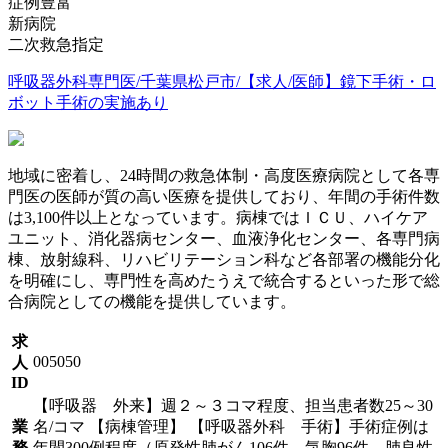
症例豊富
新病院
二次救急指定
呼吸器外科専門医/千葉県松戸市/【求人/医師】鏡下手術・ロ
ボット手術の実施あり
地域に密着し、24時間の救急体制・高度医療病院として各専
門医の医師が質の高い医療を提供しており、年間の手術件数
は3,100件以上となっています。病棟ではＩＣＵ、ハイケア
ユニット、消化器病センター、血液浄化センター、各専門病
棟、放射線科、リハビリテーション科など各部署の機能分化
を明確にし、専門性を高めたうえで統合するといった形で総
合病院としての機能を提供しています。
求
005050
人
ID
【呼吸器 外来】週２～３コマ程度、担当患者数25～30
業
名/コマ 【病棟管理】 【呼吸器外科 手術】手術症例は
務
年間300例程度（原発性肺がん106件、気胸96件、肺良性