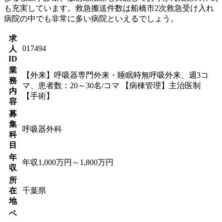
も充実しています。救急搬送件数は船橋市2次救急受け入れ
病院の中でも非常に多い病院といえるでしょう。
求
017494
人
ID
業
【外来】呼吸器専門外来・睡眠時無呼吸外来、週3コ
務
マ、患者数：20～30名/コマ 【病棟管理】主治医制
内
【手術】
容
募
集
呼吸器外科
科
目
年
年収1,000万円～1,800万円
収
所
在
千葉県
地
ベ