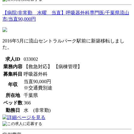
【病院/非常勤 水曜 当直】呼吸器外科専門医/千葉県流山
市/当直90,000円
2016年5月に流山セントラルパーク駅前に新築移転しまし
た。
求人ID
033002
業務内容
【救急対応】 【病棟管理】
募集科目
呼吸器外科
当直90,000円
年収
※交通費別途
所在地
千葉県
ベッド数
366
勤務日
水 (非常勤)