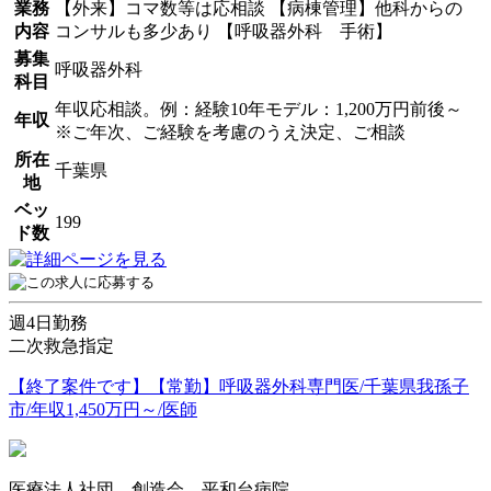
業務
【外来】コマ数等は応相談 【病棟管理】他科からの
内容
コンサルも多少あり 【呼吸器外科 手術】
募集
呼吸器外科
科目
年収応相談。例：経験10年モデル：1,200万円前後～
年収
※ご年次、ご経験を考慮のうえ決定、ご相談
所在
千葉県
地
ベッ
199
ド数
週4日勤務
二次救急指定
【終了案件です】【常勤】呼吸器外科専門医/千葉県我孫子
市/年収1,450万円～/医師
医療法人社団 創造会 平和台病院