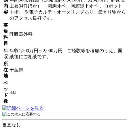
内
主要34件ほか） 開胸オペ、胸腔鏡下オペ 、ロボット
容
手術。 ※電子カルテ・オーダリングあり。最寄り駅から
のアクセス良好です。
募
集
呼吸器外科
科
目
年
年収1,200万円～2,000万円 ご経験等を考慮のうえ、面
収
談後にご相談です。
所
在
千葉県
地
ベ
ッ
333
ド
数
当直なし