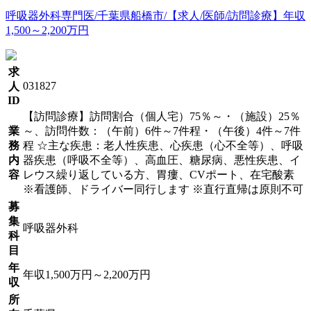
呼吸器外科専門医/千葉県船橋市/【求人/医師/訪問診療】年収
1,500～2,200万円
求
031827
人
ID
【訪問診療】訪問割合（個人宅）75％～・（施設）25％
業
～、訪問件数：（午前）6件～7件程・（午後）4件～7件
務
程 ☆主な疾患：老人性疾患、心疾患（心不全等）、呼吸
内
器疾患（呼吸不全等）、高血圧、糖尿病、悪性疾患、イ
容
レウス繰り返している方、胃瘻、CVポート、在宅酸素
※看護師、ドライバー同行します ※直行直帰は原則不可
募
集
呼吸器外科
科
目
年
年収1,500万円～2,200万円
収
所