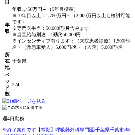
目
年収1,450万円～（5年目標準）
※10年目以上：1,760万円～（2,000万円以上も検討可能
です）
年
※専門医手当：50,000円/月含みます
収
※当直給与別途：1勤務50,000円
※インセンティブ有ります：（来院患者診療）1,500円/
名・（救急車受入）5,000円/名・（入院）5,000円/名
所
在
千葉県
地
ベ
ッ
224
ド
数
週4日勤務
※終了案件です【常勤】呼吸器外科専門医/千葉県千葉市/年