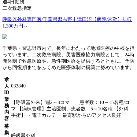
週4日勤務
二次救急指定
呼吸器外科専門医/千葉県習志野市津田沼【病院/常勤】年収
1,300万円～
千葉県・習志野市内で、長年にわたって地域医療の中核を担
っています。二次救急病院、災害医療協力病院として、24時
間体制で救急医療や、急性期医療を提供するとともに、予防
から回復期までをふくめた医療体制の構築に努めています。
求
033840
人
ID
業
【呼吸器外来】週2～3コマ 、患者数：10～15名程/コ
務
マ 【病棟管理】主治医制、患者数：5～10名程 【外科
内
手術】 ・電子カルテ ・最寄駅からのアクセス良好
容
募
集
呼吸器外科