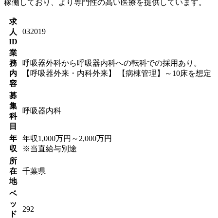
稼働しており、より専門性の高い医療を提供しています。
求
032019
人
ID
業
務
呼吸器外科から呼吸器内科への転科での採用あり。
内
【呼吸器外来・内科外来】 【病棟管理】～10床を想定
容
募
集
呼吸器内科
科
目
年
年収1,000万円～2,000万円
収
※当直給与別途
所
在
千葉県
地
ベ
ッ
292
ド