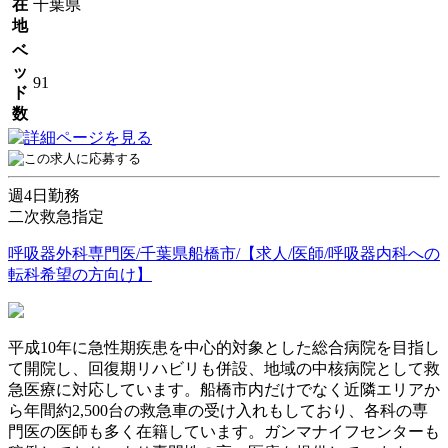
在
千葉県
地
ベ
ッ
91
ド
数
週4日勤務
二次救急指定
呼吸器外科専門医/千葉県船橋市/【求人/医師/呼吸器内科への
転科希望の方向け】
平成10年に急性期疾患を中心的対象とした総合病院を目指し
て開院し、回復期リハビリも併設、地域の中核病院として救
急医療に対応しています。船橋市内だけでなく近隣エリアか
ら年間約2,500台の救急車の受け入れもしており、各科の専
門医の医師も多く在籍しています。ガンマナイフセンターも