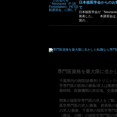
日本核医学会からのお知らせ
て
日本核医学会が「Neuraceq
発表した。 本講習会は、
習の…
専門医資格を最大限に生か
千葉県内の病院/診療所/クリニック
学専門医の医師の募集/求人は勤務
業時間、医療機関の所在地、交通
関東の核医学専門医の求人をご覧
医学専門医の求人/募集
、
群馬県の
の求人/募集
、
千葉県の核医学専門
（横浜、川崎）の核医学専門医の求