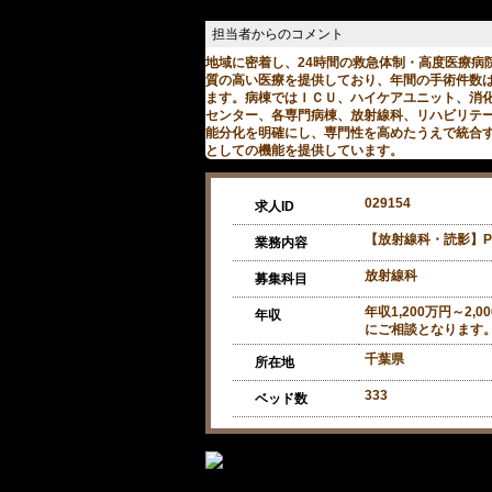
地域に密着し、24時間の救急体制・高度医療病
質の高い医療を提供しており、年間の手術件数は3
ます。病棟ではＩＣＵ、ハイケアユニット、消
センター、各専門病棟、放射線科、リハビリテ
能分化を明確にし、専門性を高めたうえで統合
としての機能を提供しています。
029154
求人ID
【放射線科・読影】P
業務内容
放射線科
募集科目
年収1,200万円～2,
年収
にご相談となります
千葉県
所在地
333
ベッド数