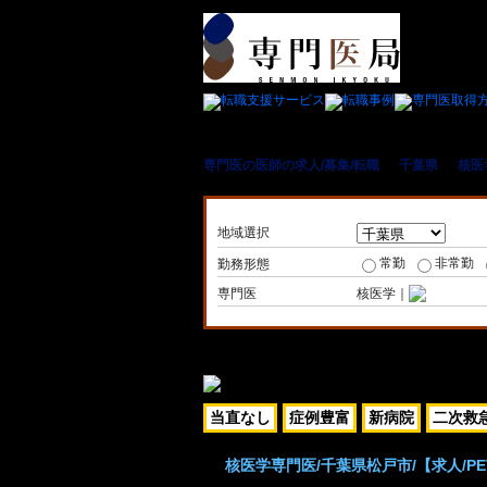
専門医の医師の求人/募集/転職
＞
千葉県
＞
核医
地域選択
常勤
非常勤
勤務形態
専門医
核医学｜
当直なし
症例豊富
新病院
二次救
核医学専門医/千葉県松戸市/【求人/PE