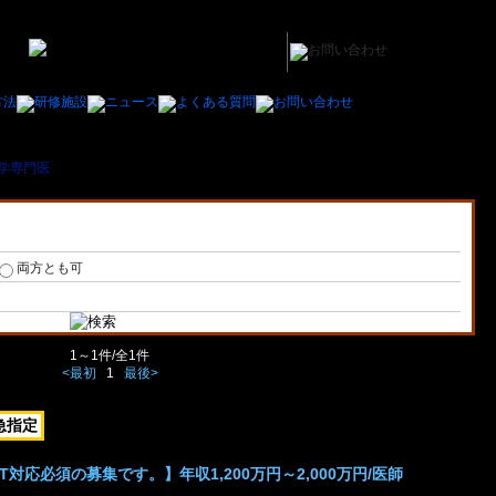
学専門医
＞ 千葉県内の核医学専門医の医師の求人/募集一覧
両方とも可
1～1件/全1件
<最初
1
最後>
急指定
T対応必須の募集です。】年収1,200万円～2,000万円/医師