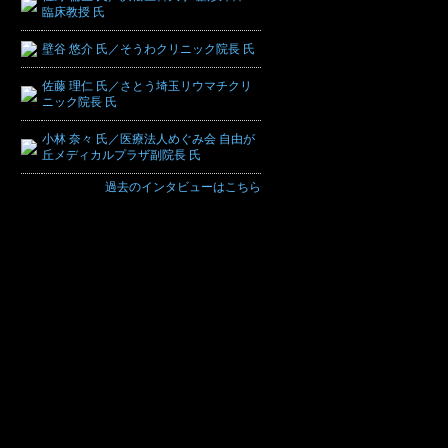
臨床教授 氏
壁谷 悠介 氏／そうわクリニック院長 氏
佐藤 理仁 氏／さとう埼玉リウマチクリ
ニック院長 氏
小林 奈々 氏／医療法人めぐみ会 自由が
丘メディカルプラザ副院長 氏
過去のインタビューはこちら