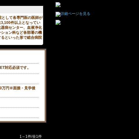
院として各専門医の医師が
,100件以上となってい
化器病センター、血液浄化
ーション科など各部署の機
するといった形で総合病院
ET対応必須です。
000万円※面接・見学後
。
1～1件/全1件