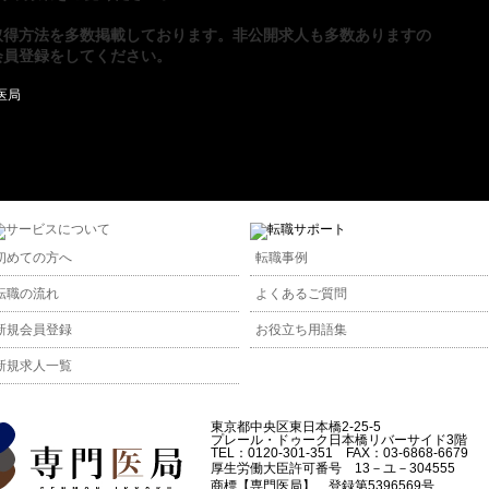
取得方法
を多数掲載しております。非公開求人も多数ありますの
会員登録
をしてください。
初めての方へ
転職事例
転職の流れ
よくあるご質問
新規会員登録
お役立ち用語集
新規求人一覧
東京都中央区東日本橋2-25-5
プレール・ドゥーク日本橋リバーサイド3階
TEL：0120-301-351 FAX：03-6868-6679
厚生労働大臣許可番号 13－ユ－304555
商標【専門医局】 登録第5396569号