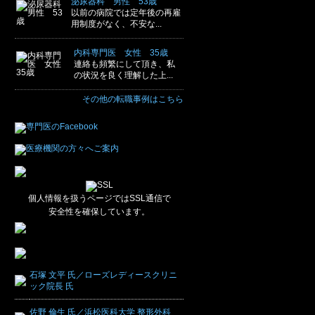
泌尿器科 男性 53歳
以前の病院では定年後の再雇
用制度がなく、不安な...
内科専門医 女性 35歳
連絡も頻繁にして頂き、私
の状況を良く理解した上...
その他の転職事例はこちら
個人情報を扱うページではSSL通信で
安全性を確保しています。
石塚 文平 氏／ローズレディースクリニ
ック院長 氏
佐野 倫生 氏／浜松医科大学 整形外科