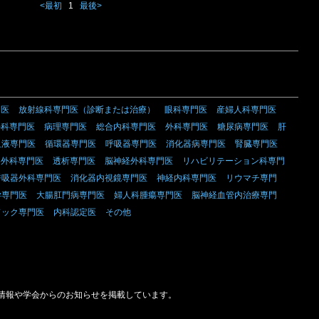
<最初
1
最後>
門医
放射線科専門医（診断または治療）
眼科専門医
産婦人科専門医
外科専門医
病理専門医
総合内科専門医
外科専門医
糖尿病専門医
肝
血液専門医
循環器専門医
呼吸器専門医
消化器病専門医
腎臓専門医
器外科専門医
透析専門医
脳神経外科専門医
リハビリテーション科専門
呼吸器外科専門医
消化器内視鏡専門医
神経内科専門医
リウマチ専門
学専門医
大腸肛門病専門医
婦人科腫瘍専門医
脳神経血管内治療専門
ドック専門医
内科認定医
その他
情報や学会からのお知らせを掲載しています。