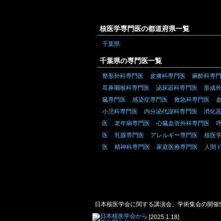
核医学専門医の都道府県一覧
千葉県
千葉県の専門医一覧
整形外科専門医
皮膚科専門医
麻酔科専
耳鼻咽喉科専門医
泌尿器科専門医
形成
臓専門医
感染症専門医
救急科専門医
小児科専門医
内分泌代謝科専門医
消化
医
老年病専門医
心臓血管外科専門医
医
乳腺専門医
アレルギー専門医
核医
医
精神科専門医
家庭医療専門医
人間
核医学専門医に関する学会ニュース
日本核医学会に関する講演会、学術集会の開催
[2025.1.18]