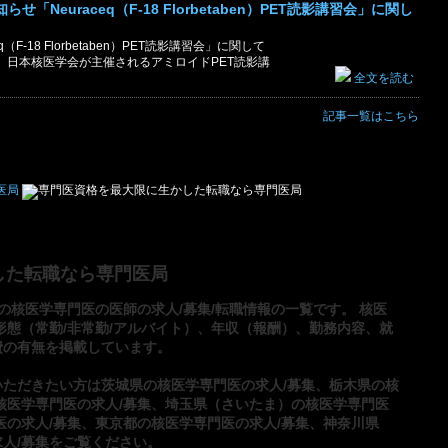
「Neuraceq（F-18 Florbetaben）PET読影講習会」に関し
（F-18 Florbetaben）PET読影講習会」に関して
日本核医学会が主催されるアミロイドPET読影講
全文を読む
記事一覧はこちら
した転職なら専門医局
の核医学専門医の医師の求人/募集/転職情報の一覧です。 核医
形態（常勤/非常勤/アルバイト）、年収（報酬）、勤務内容、就
費の有無を掲載しています。
いただきたい方は
茨城県の核医学専門医の求人/募集
、
栃木県の核
核医学専門医の求人/募集
、
埼玉県（さいたま）の核医学専門医
医の求人/募集
、
東京都の核医学専門医の求人/募集
、
神奈川県
人/募集
をご覧ください。