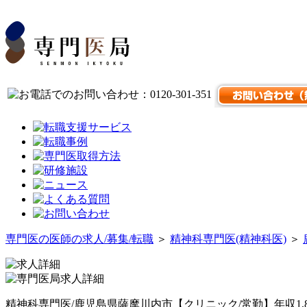
専門医の医師の求人/募集/転職
＞
精神科専門医(精神科医)
＞
精神科専門医/鹿児島県薩摩川内市【クリニック/常勤】年収1,80