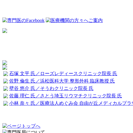
石塚 文平 氏／ローズレディースクリニック院長 氏
佐野 倫生 氏／浜松医科大学 整形外科 臨床教授 氏
壁谷 悠介 氏／そうわクリニック院長 氏
佐藤 理仁 氏／さとう埼玉リウマチクリニック院長 氏
小林 奈々 氏／医療法人めぐみ会 自由が丘メディカルプラ