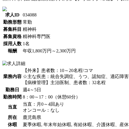
求人ID
034088
勤務形態
常勤
募集科目
精神科
募集資格
精神科専門医
採用人数
1名
報酬
年収1,800万円～2,300万円
【外来】患者数：10～20名程/コマ
業務内容
☆主な疾患：統合失調症、うつ、認知症、適応障害
【病棟管理】主治医制、患者数：32名程
勤務日
週4～5日
勤務時間
8：00～17：00（休憩60分）
当直：月0～4回あり
当直
オンコール：なし
所在
鹿児島県
休暇
夏季休暇, 年末年始休暇, 有給休暇、介護休暇、産