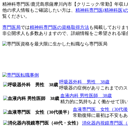
精神科専門医/鹿児島県薩摩川内市【クリニック/常勤】年収1,8
他の求人情報もご確認したい方は、
精神科専門医(精神科医)の
覧ください。
専門医局
では
精神科専門医の資格取得方法
も掲載しておりま
非公開求人も多数ありますので、詳細情報をご希望される場
呼吸器外科 男性 38歳
呼吸器の症例がありこれまでのスキ
血液内科 男性医師 38歳
精力的に気持ちよく働かせて頂
血液専門医 女性（30代
常勤復帰に最初は不安もあり
消化器内視鏡専門医（