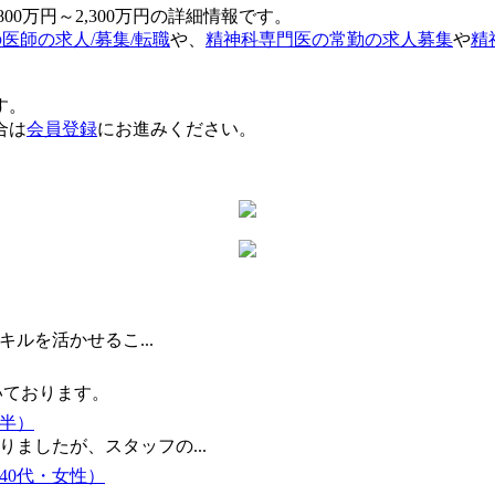
00万円～2,300万円の詳細情報です。
医師の求人/募集/転職
や、
精神科専門医の常勤の求人募集
や
精
す。
合は
会員登録
にお進みください。
ルを活かせるこ...
いております。
後半）
ましたが、スタッフの...
40代・女性）