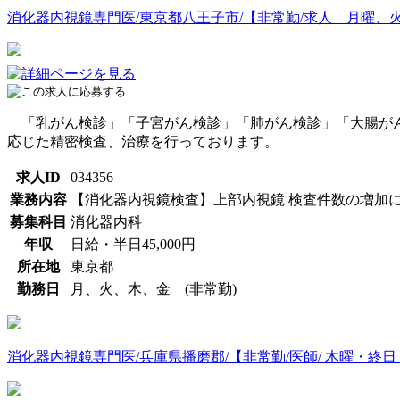
消化器内視鏡専門医/東京都八王子市/【非常勤/求人 月曜、
「乳がん検診」「子宮がん検診」「肺がん検診」「大腸がん
応じた精密検査、治療を行っております。
求人ID
034356
業務内容
【消化器内視鏡検査】上部内視鏡 検査件数の増加
募集科目
消化器内科
年収
日給・半日45,000円
所在地
東京都
勤務日
月、火、木、金 (非常勤)
消化器内視鏡専門医/兵庫県播磨郡/【非常勤/医師/ 木曜・終