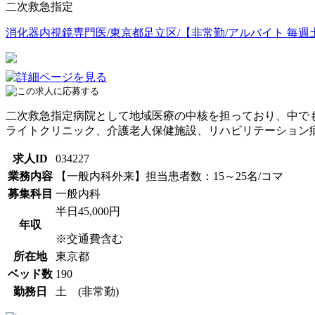
二次救急指定
消化器内視鏡専門医/東京都足立区/【非常勤/アルバイト 毎
二次救急指定病院として地域医療の中核を担っており、中で
ライトクリニック、介護老人保健施設、リハビリテーション
求人ID
034227
業務内容
【一般内科外来】担当患者数：15～25名/コマ
募集科目
一般内科
半日45,000円
年収
※交通費含む
所在地
東京都
ベッド数
190
勤務日
土 (非常勤)