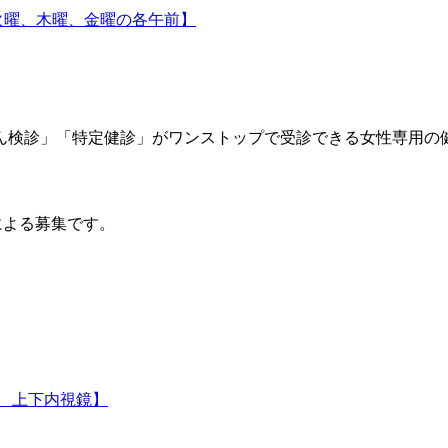
火曜、木曜、金曜の各午前】
検診」「特定健診」がワンストップで受診できる女性専用の
による募集です。
日 上下内視鏡】