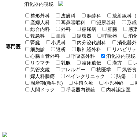
消化器内視鏡｜
整形外科
皮膚科
麻酔科
放射線科（
産婦人科
耳鼻咽喉科
泌尿器科
形成
総合内科
外科
糖尿病
肝臓
感
救急科
血液
循環器
呼吸器
消
腎臓
小児科
内分泌代謝科
消化器外
専門医
細胞診
透析
脳神経外科
リハビリテ
心臓血管外科
呼吸器外科
消化器内視鏡
リウマチ
乳腺
臨床遺伝
漢方
気管支鏡
アレルギー
核医学
気管食
婦人科腫瘍
ペインクリニック
熱傷
周産期(新生児)
生殖医療
小児神経
人間ドック
呼吸器内視鏡
内科認定医