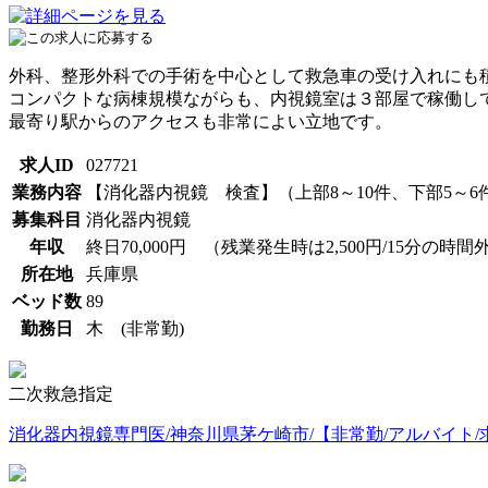
外科、整形外科での手術を中心として救急車の受け入れにも
コンパクトな病棟規模ながらも、内視鏡室は３部屋で稼働してお
最寄り駅からのアクセスも非常によい立地です。
求人ID
027721
業務内容
【消化器内視鏡 検査】（上部8～10件、下部5～
募集科目
消化器内視鏡
年収
終日70,000円 （残業発生時は2,500円/15分の
所在地
兵庫県
ベッド数
89
勤務日
木 (非常勤)
二次救急指定
消化器内視鏡専門医/神奈川県茅ケ崎市/【非常勤/アルバイト