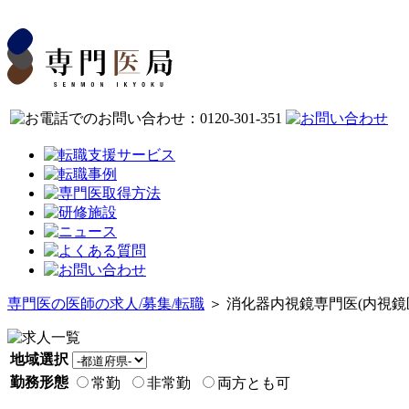
専門医の医師の求人/募集/転職
＞ 消化器内視鏡専門医(内視鏡
地域選択
勤務形態
常勤
非常勤
両方とも可