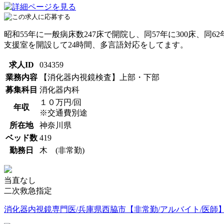
昭和55年に一般病床数247床で開院し、同57年に300床、
支援室を開設して24時間、多言語対応をしてます。
求人ID
034359
業務内容
【消化器内視鏡検査】上部・下部
募集科目
消化器内科
１０万円/回
年収
※交通費別途
所在地
神奈川県
ベッド数
419
勤務日
木 (非常勤)
当直なし
二次救急指定
消化器内視鏡専門医/兵庫県西脇市【非常勤/アルバイト/医師】半