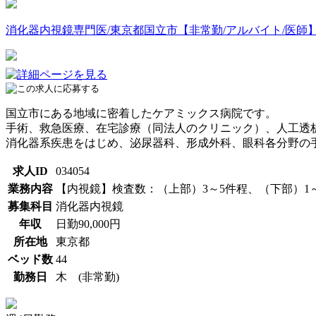
消化器内視鏡専門医/東京都国立市【非常勤/アルバイト/医師】日勤
国立市にある地域に密着したケアミックス病院です。
手術、救急医療、在宅診療（同法人のクリニック）、人工透
消化器系疾患をはじめ、泌尿器科、形成外科、眼科各分野の
求人ID
034054
業務内容
【内視鏡】検査数：（上部）3～5件程、（下部）1～
募集科目
消化器内視鏡
年収
日勤90,000円
所在地
東京都
ベッド数
44
勤務日
木 (非常勤)