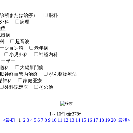
診断または治療）
眼科
外科
病理
染症
化器病
科
超音波
ーション科
老年病
小児外科
神経内科
レーザー
道科
大腸肛門病
脳神経血管内治療
がん薬物療法
精神科
家庭医療
外科認定医
その他
1～10件/全378件
<最初
1
2
3
4
5
6
7
8
9
10
11
12
13
14
15
16
17
18
19
20
最後>