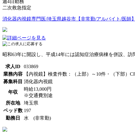
週4日勤務
二次救急指定
消化器内視鏡専門医/埼玉県越谷市【非常勤/アルバイト/医師】時
昭和63年に開設し、平成14年には認知症治療病棟を併設、
求人ID
033869
業務内容
【内視鏡】検査件数：（上部）～10件・（下部）CF
募集科目
消化器内視鏡
時給13,000円
年収
※交通費別途
所在地
埼玉県
ベッド数
197
勤務日
水 (非常勤)